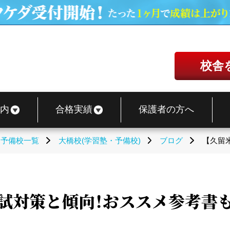
校舎
内
合格実績
保護者の方へ
・予備校一覧
大橋校(学習塾・予備校)
ブログ
【久留
試対策と傾向！おススメ参考書も