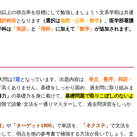
割以上の得点率を目標にして勉強しましょう！文系学部は共通
選択科目
となります
（選択は
地歴・公民・数学
）、
医学部看護
学科は
「英語」
と
「理科」
に加えて
「数学」
が追加されます。
大問は
7題
となっています。出題内容は、
長文、整序、和訳・
ど高くありません。基礎をしっかり固め、過去問に取り組みま
解力」
の基礎力を身に着けて、
基礎問題で取りこぼしのないよ
段階で語彙･文法を一通りマスターして、過去問演習をしっか
語」
や
「ターゲット1900」
で単語を、
「ネクステ」
で文法を
をして、弱点を他の参考書で補強する方法が良いでしょう。文