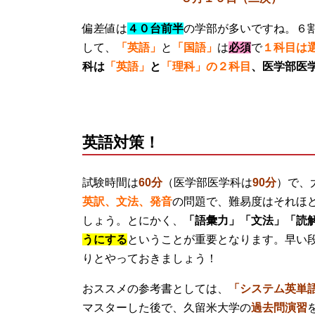
偏差値は
４０台前半
の学部が多いですね。６
して、
「英語」
と
「国語」
は
必須
で
１科目は
科は
「英語」
と
「理科」の２科目
、
医学部医
英語対策！
試験時間は
60分
（医学部医学科は
90分
）で、
英訳、文法、発音
の問題で、難易度はそれほ
しょう。とにかく、
「語彙力」「文法」「読
うにする
ということが重要となります。早い
りとやっておきましょう！
おススメの参考書としては、
「システム英単
マスターした後で、久留米大学の
過去問演習