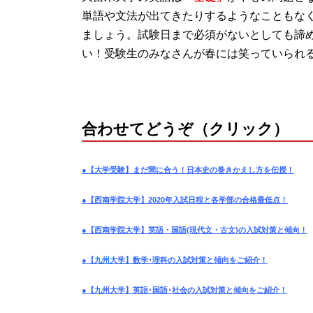
単語や文法が出てきたりするようなこともな
ましょう。試験日まで必須がないとしても諦
い！受験生のみなさんが春には笑っていられ
合わせてどうぞ（クリック）
●【大学受験】まだ間に合う！日本史の巻きかえし方を伝授！
●【西南学院大学】2020年入試日程と各学部の合格最低点！
●【西南学院大学】英語・国語(現代文・古文)の入試対策と傾向！
●【九州大学】数学･理科の入試対策と傾向をご紹介！
●【九州大学】英語･国語･社会の入試対策と傾向をご紹介！