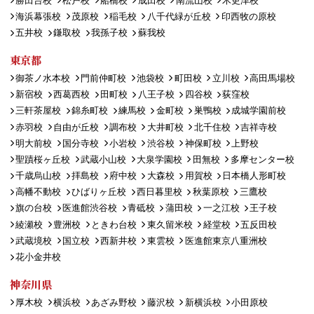
勝田台校
松戸校
船橋校
成田校
南流山校
木更津校
海浜幕張校
茂原校
稲毛校
八千代緑が丘校
印西牧の原校
五井校
鎌取校
我孫子校
蘇我校
東京都
御茶ノ水本校
門前仲町校
池袋校
町田校
立川校
高田馬場校
新宿校
西葛西校
田町校
八王子校
四谷校
荻窪校
三軒茶屋校
錦糸町校
練馬校
金町校
巣鴨校
成城学園前校
赤羽校
自由が丘校
調布校
大井町校
北千住校
吉祥寺校
明大前校
国分寺校
小岩校
渋谷校
神保町校
上野校
聖蹟桜ヶ丘校
武蔵小山校
大泉学園校
田無校
多摩センター校
千歳烏山校
拝島校
府中校
大森校
用賀校
日本橋人形町校
高幡不動校
ひばりヶ丘校
西日暮里校
秋葉原校
三鷹校
旗の台校
医進館渋谷校
青砥校
蒲田校
一之江校
王子校
綾瀬校
豊洲校
ときわ台校
東久留米校
経堂校
五反田校
武蔵境校
国立校
西新井校
東雲校
医進館東京八重洲校
花小金井校
神奈川県
厚木校
横浜校
あざみ野校
藤沢校
新横浜校
小田原校