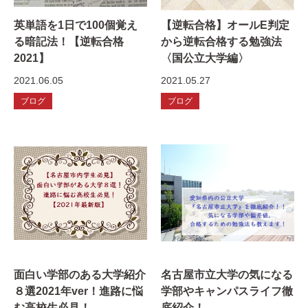
英単語を1日で100個覚え
【逆転合格】オールE判定
る暗記法！【逆転合格
から逆転合格する勉強法
2021】
〈国公立大学編〉
2021.06.05
2021.05.27
ブログ
ブログ
面白い学部のある大学紹介
名古屋市立大学の気になる
８選2021年ver！進路に悩
学部やキャンパスライフ徹
む高校生必見！
底紹介！