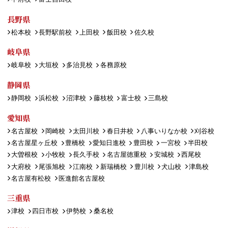
長野県
松本校
長野駅前校
上田校
飯田校
佐久校
岐阜県
岐阜校
大垣校
多治見校
各務原校
静岡県
静岡校
浜松校
沼津校
藤枝校
富士校
三島校
愛知県
名古屋校
岡崎校
太田川校
春日井校
八事いりなか校
刈谷校
名古屋星ヶ丘校
豊橋校
愛知日進校
豊田校
一宮校
半田校
大曽根校
小牧校
長久手校
名古屋徳重校
安城校
西尾校
大府校
尾張旭校
江南校
新瑞橋校
豊川校
犬山校
津島校
名古屋有松校
医進館名古屋校
三重県
津校
四日市校
伊勢校
桑名校