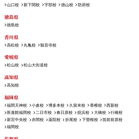
山口校
新下関校
宇部校
徳山校
防府校
徳島県
徳島校
香川県
高松校
丸亀校
観音寺校
愛媛県
松山校
松山大街道校
高知県
高知校
福岡県
福岡天神校
小倉校
博多本校
久留米校
香椎校
西新校
医進館福岡校
二日市校
春日原校
姪浜校
大橋校
行橋校
新宮中央校
赤間校
薬院校
折尾校
下曽根校
筑前前原校
福間校
佐賀県