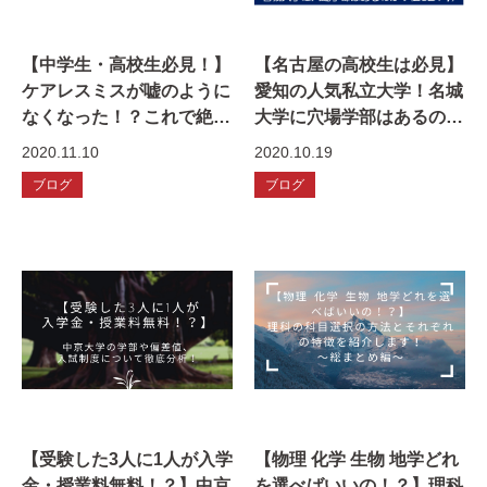
【中学生・高校生必見！】
【名古屋の高校生は必見】
ケアレスミスが嘘のように
愛知の人気私立大学！名城
なくなった！？これで絶対
大学に穴場学部はあるの
ミスしない！ケアレスミス
か？(2021年入試版)
2020.11.10
2020.10.19
をなくす方法を教えます！
ブログ
ブログ
【受験した3人に1人が入学
【物理 化学 生物 地学どれ
金・授業料無料！？】中京
を選べばいいの！？】理科