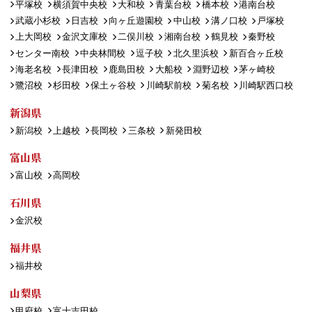
平塚校
横須賀中央校
大和校
青葉台校
橋本校
港南台校
武蔵小杉校
日吉校
向ヶ丘遊園校
中山校
溝ノ口校
戸塚校
上大岡校
金沢文庫校
二俣川校
湘南台校
鶴見校
秦野校
センター南校
中央林間校
逗子校
北久里浜校
新百合ヶ丘校
海老名校
長津田校
鹿島田校
大船校
淵野辺校
茅ヶ崎校
鷺沼校
杉田校
保土ヶ谷校
川崎駅前校
菊名校
川崎駅西口校
新潟県
新潟校
上越校
長岡校
三条校
新発田校
富山県
富山校
高岡校
石川県
金沢校
福井県
福井校
山梨県
甲府校
富士吉田校