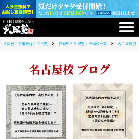
学習塾・予備校なら武田塾
愛知県の学習塾・予備校一覧
名古屋校(学
名古屋校 ブログ