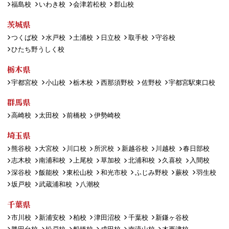
福島校
いわき校
会津若松校
郡山校
茨城県
つくば校
水戸校
土浦校
日立校
取手校
守谷校
ひたち野うしく校
栃木県
宇都宮校
小山校
栃木校
西那須野校
佐野校
宇都宮駅東口校
群馬県
高崎校
太田校
前橋校
伊勢崎校
埼玉県
熊谷校
大宮校
川口校
所沢校
新越谷校
川越校
春日部校
志木校
南浦和校
上尾校
草加校
北浦和校
久喜校
入間校
深谷校
飯能校
東松山校
和光市校
ふじみ野校
蕨校
羽生校
坂戸校
武蔵浦和校
八潮校
千葉県
市川校
新浦安校
柏校
津田沼校
千葉校
新鎌ヶ谷校