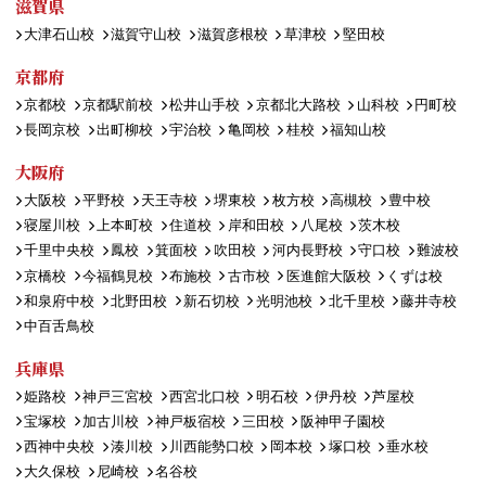
滋賀県
大津石山校
滋賀守山校
滋賀彦根校
草津校
堅田校
京都府
京都校
京都駅前校
松井山手校
京都北大路校
山科校
円町校
長岡京校
出町柳校
宇治校
亀岡校
桂校
福知山校
大阪府
大阪校
平野校
天王寺校
堺東校
枚方校
高槻校
豊中校
寝屋川校
上本町校
住道校
岸和田校
八尾校
茨木校
千里中央校
鳳校
箕面校
吹田校
河内長野校
守口校
難波校
京橋校
今福鶴見校
布施校
古市校
医進館大阪校
くずは校
和泉府中校
北野田校
新石切校
光明池校
北千里校
藤井寺校
中百舌鳥校
兵庫県
姫路校
神戸三宮校
西宮北口校
明石校
伊丹校
芦屋校
宝塚校
加古川校
神戸板宿校
三田校
阪神甲子園校
西神中央校
湊川校
川西能勢口校
岡本校
塚口校
垂水校
大久保校
尼崎校
名谷校