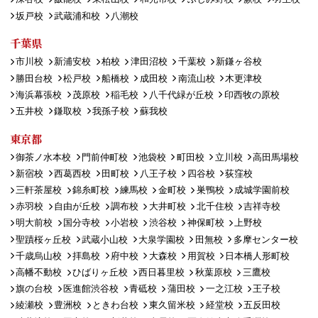
坂戸校
武蔵浦和校
八潮校
千葉県
市川校
新浦安校
柏校
津田沼校
千葉校
新鎌ヶ谷校
勝田台校
松戸校
船橋校
成田校
南流山校
木更津校
海浜幕張校
茂原校
稲毛校
八千代緑が丘校
印西牧の原校
五井校
鎌取校
我孫子校
蘇我校
東京都
御茶ノ水本校
門前仲町校
池袋校
町田校
立川校
高田馬場校
新宿校
西葛西校
田町校
八王子校
四谷校
荻窪校
三軒茶屋校
錦糸町校
練馬校
金町校
巣鴨校
成城学園前校
赤羽校
自由が丘校
調布校
大井町校
北千住校
吉祥寺校
明大前校
国分寺校
小岩校
渋谷校
神保町校
上野校
聖蹟桜ヶ丘校
武蔵小山校
大泉学園校
田無校
多摩センター校
千歳烏山校
拝島校
府中校
大森校
用賀校
日本橋人形町校
高幡不動校
ひばりヶ丘校
西日暮里校
秋葉原校
三鷹校
旗の台校
医進館渋谷校
青砥校
蒲田校
一之江校
王子校
綾瀬校
豊洲校
ときわ台校
東久留米校
経堂校
五反田校