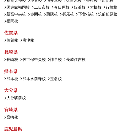
福岡天神校
小倉校
博多本校
久留米校
香椎校
西新校
医進館福岡校
二日市校
春日原校
姪浜校
大橋校
行橋校
新宮中央校
赤間校
薬院校
折尾校
下曽根校
筑前前原校
福間校
佐賀県
佐賀校
唐津校
長崎県
長崎校
佐世保中央校
諫早校
長崎住吉校
熊本県
熊本校
熊本水前寺校
玉名校
大分県
大分駅前校
宮崎県
宮崎校
鹿児島県