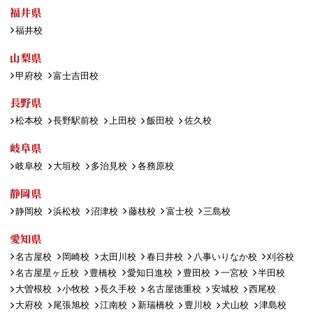
福井県
福井校
山梨県
甲府校
富士吉田校
長野県
松本校
長野駅前校
上田校
飯田校
佐久校
岐阜県
岐阜校
大垣校
多治見校
各務原校
静岡県
静岡校
浜松校
沼津校
藤枝校
富士校
三島校
愛知県
名古屋校
岡崎校
太田川校
春日井校
八事いりなか校
刈谷校
名古屋星ヶ丘校
豊橋校
愛知日進校
豊田校
一宮校
半田校
大曽根校
小牧校
長久手校
名古屋徳重校
安城校
西尾校
大府校
尾張旭校
江南校
新瑞橋校
豊川校
犬山校
津島校