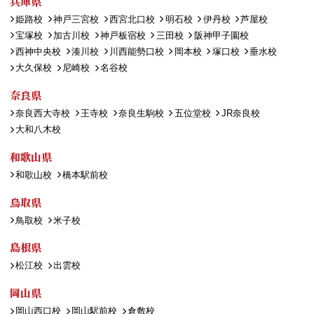
兵庫県
姫路校
神戸三宮校
西宮北口校
明石校
伊丹校
芦屋校
宝塚校
加古川校
神戸板宿校
三田校
阪神甲子園校
西神中央校
湊川校
川西能勢口校
岡本校
塚口校
垂水校
大久保校
尼崎校
名谷校
奈良県
奈良西大寺校
王寺校
奈良生駒校
五位堂校
JR奈良校
大和八木校
和歌山県
和歌山校
橋本駅前校
鳥取県
鳥取校
米子校
島根県
松江校
出雲校
岡山県
岡山西口校
岡山駅前校
倉敷校