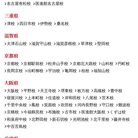
名古屋有松校
医進館名古屋校
三重県
津校
四日市校
伊勢校
桑名校
滋賀県
大津石山校
滋賀守山校
滋賀彦根校
草津校
堅田校
京都府
京都校
京都駅前校
松井山手校
京都北大路校
山科校
円町校
長岡京校
出町柳校
宇治校
亀岡校
桂校
福知山校
大阪府
大阪校
平野校
天王寺校
堺東校
枚方校
高槻校
豊中校
寝屋川校
上本町校
住道校
岸和田校
八尾校
茨木校
千里中央校
鳳校
箕面校
吹田校
河内長野校
守口校
難波校
京橋校
今福鶴見校
布施校
古市校
医進館大阪校
くずは校
和泉府中校
北野田校
新石切校
光明池校
北千里校
藤井寺校
中百舌鳥校