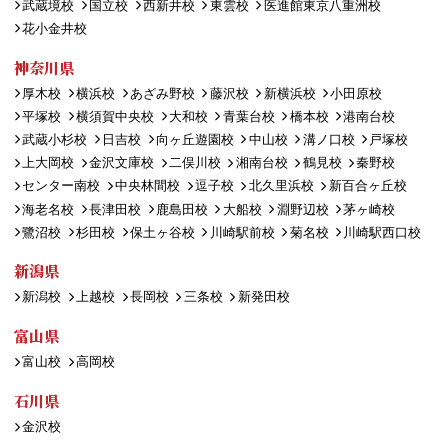
武蔵境校
国立校
西新井校
東雲校
医進館東京八重洲校
花小金井校
神奈川県
厚木校
横浜校
あざみ野校
藤沢校
新横浜校
小田原校
平塚校
横須賀中央校
大和校
青葉台校
橋本校
港南台校
武蔵小杉校
日吉校
向ヶ丘遊園校
中山校
溝ノ口校
戸塚校
上大岡校
金沢文庫校
二俣川校
湘南台校
鶴見校
秦野校
センター南校
中央林間校
逗子校
北久里浜校
新百合ヶ丘校
海老名校
長津田校
鹿島田校
大船校
淵野辺校
茅ヶ崎校
鷺沼校
杉田校
保土ヶ谷校
川崎駅前校
菊名校
川崎駅西口校
新潟県
新潟校
上越校
長岡校
三条校
新発田校
富山県
富山校
高岡校
石川県
金沢校