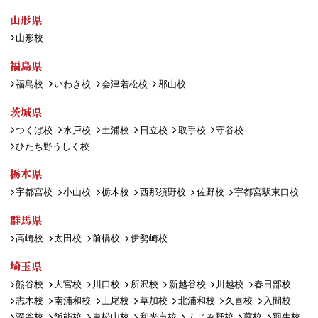
山形県
山形校
福島県
福島校
いわき校
会津若松校
郡山校
茨城県
つくば校
水戸校
土浦校
日立校
取手校
守谷校
ひたち野うしく校
栃木県
宇都宮校
小山校
栃木校
西那須野校
佐野校
宇都宮駅東口校
群馬県
高崎校
太田校
前橋校
伊勢崎校
埼玉県
熊谷校
大宮校
川口校
所沢校
新越谷校
川越校
春日部校
志木校
南浦和校
上尾校
草加校
北浦和校
久喜校
入間校
深谷校
飯能校
東松山校
和光市校
ふじみ野校
蕨校
羽生校