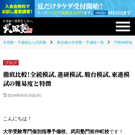
学習塾・予備校なら武田塾
東京都の学習塾・予備校一覧
門前仲町校(
ブログ
徹底比較！全統模試、進研模試、駿台模試、東進模
試の難易度と特徴
2024年04月29日(月)
こんにちは！
大学受験専門個別指導予備校、武田塾門前仲町校
です！