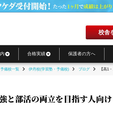
校舎
内
合格実績
保護者の方へ
・予備校一覧
伊丹校(学習塾・予備校)
ブログ
【高1
験勉強と部活の両立を目指す人向