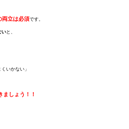
の両立は必須
です。
ない
と、
まくいかない」
きましょう！！