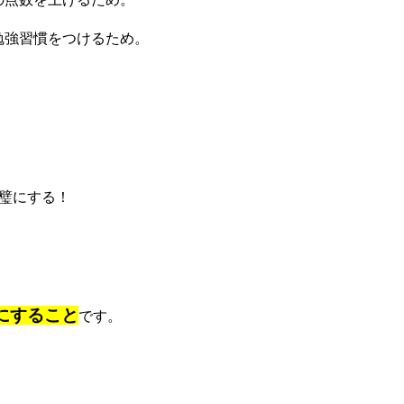
強習慣をつけるため。
璧にする！
にすること
です。
！