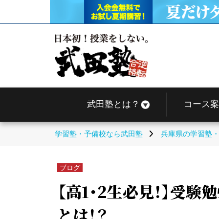
武田塾とは？
コース案
学習塾・予備校なら武田塾
兵庫県の学習塾
ブログ
【高1・2生必見！】受
とは！？