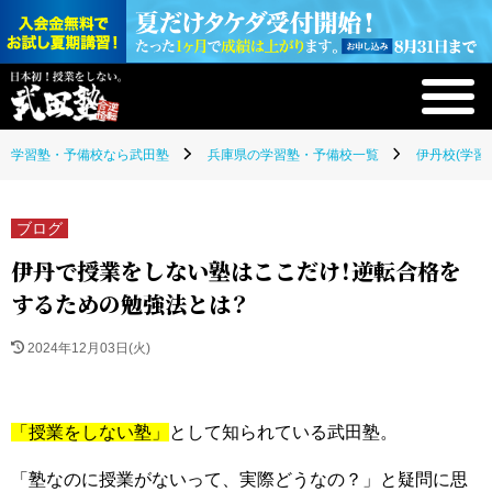
学習塾・予備校なら武田塾
兵庫県の学習塾・予備校一覧
伊丹校(学習
ブログ
伊丹で授業をしない塾はここだけ！逆転合格を
するための勉強法とは？
2024年12月03日(火)
「授業をしない塾」
として知られている武田塾。
「塾なのに授業がないって、実際どうなの？」と疑問に思