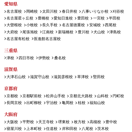
愛知県
名古屋校
岡崎校
太田川校
春日井校
八事いりなか校
刈谷校
名古屋星ヶ丘校
豊橋校
愛知日進校
豊田校
一宮校
半田校
大曽根校
小牧校
長久手校
名古屋徳重校
安城校
西尾校
大府校
尾張旭校
江南校
新瑞橋校
豊川校
犬山校
津島校
名古屋有松校
医進館名古屋校
三重県
津校
四日市校
伊勢校
桑名校
滋賀県
大津石山校
滋賀守山校
滋賀彦根校
草津校
堅田校
京都府
京都校
京都駅前校
松井山手校
京都北大路校
山科校
円町校
長岡京校
出町柳校
宇治校
亀岡校
桂校
福知山校
大阪府
大阪校
平野校
天王寺校
堺東校
枚方校
高槻校
豊中校
寝屋川校
上本町校
住道校
岸和田校
八尾校
茨木校