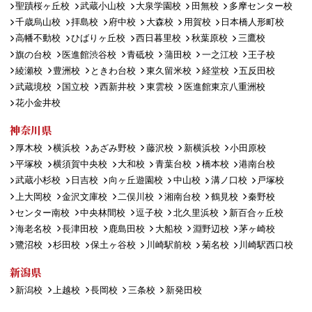
聖蹟桜ヶ丘校
武蔵小山校
大泉学園校
田無校
多摩センター校
千歳烏山校
拝島校
府中校
大森校
用賀校
日本橋人形町校
高幡不動校
ひばりヶ丘校
西日暮里校
秋葉原校
三鷹校
旗の台校
医進館渋谷校
青砥校
蒲田校
一之江校
王子校
綾瀬校
豊洲校
ときわ台校
東久留米校
経堂校
五反田校
武蔵境校
国立校
西新井校
東雲校
医進館東京八重洲校
花小金井校
神奈川県
厚木校
横浜校
あざみ野校
藤沢校
新横浜校
小田原校
平塚校
横須賀中央校
大和校
青葉台校
橋本校
港南台校
武蔵小杉校
日吉校
向ヶ丘遊園校
中山校
溝ノ口校
戸塚校
上大岡校
金沢文庫校
二俣川校
湘南台校
鶴見校
秦野校
センター南校
中央林間校
逗子校
北久里浜校
新百合ヶ丘校
海老名校
長津田校
鹿島田校
大船校
淵野辺校
茅ヶ崎校
鷺沼校
杉田校
保土ヶ谷校
川崎駅前校
菊名校
川崎駅西口校
新潟県
新潟校
上越校
長岡校
三条校
新発田校