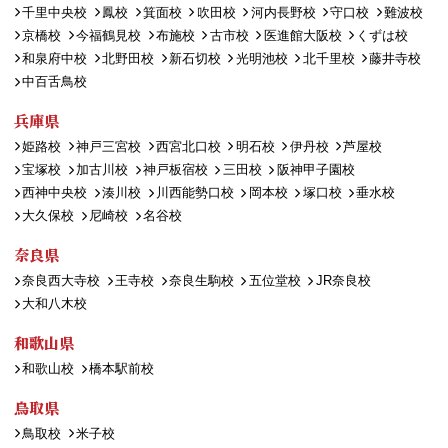
千里中央校
鳳校
箕面校
吹田校
河内長野校
守口校
難波校
京橋校
今福鶴見校
布施校
古市校
医進館大阪校
くずは校
和泉府中校
北野田校
新石切校
光明池校
北千里校
藤井寺校
中百舌鳥校
兵庫県
姫路校
神戸三宮校
西宮北口校
明石校
伊丹校
芦屋校
宝塚校
加古川校
神戸板宿校
三田校
阪神甲子園校
西神中央校
湊川校
川西能勢口校
岡本校
塚口校
垂水校
大久保校
尼崎校
名谷校
奈良県
奈良西大寺校
王寺校
奈良生駒校
五位堂校
JR奈良校
大和八木校
和歌山県
和歌山校
橋本駅前校
鳥取県
鳥取校
米子校