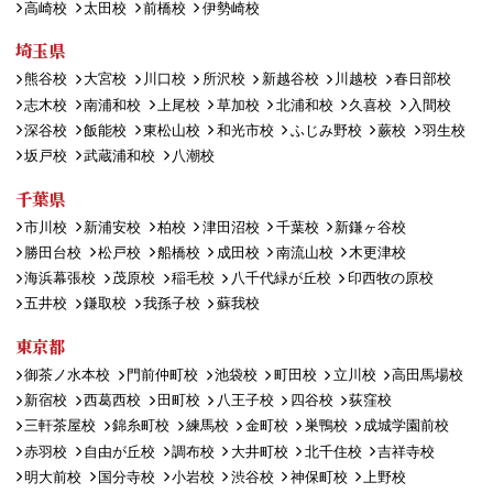
高崎校
太田校
前橋校
伊勢崎校
埼玉県
熊谷校
大宮校
川口校
所沢校
新越谷校
川越校
春日部校
志木校
南浦和校
上尾校
草加校
北浦和校
久喜校
入間校
深谷校
飯能校
東松山校
和光市校
ふじみ野校
蕨校
羽生校
坂戸校
武蔵浦和校
八潮校
千葉県
市川校
新浦安校
柏校
津田沼校
千葉校
新鎌ヶ谷校
勝田台校
松戸校
船橋校
成田校
南流山校
木更津校
海浜幕張校
茂原校
稲毛校
八千代緑が丘校
印西牧の原校
五井校
鎌取校
我孫子校
蘇我校
東京都
御茶ノ水本校
門前仲町校
池袋校
町田校
立川校
高田馬場校
新宿校
西葛西校
田町校
八王子校
四谷校
荻窪校
三軒茶屋校
錦糸町校
練馬校
金町校
巣鴨校
成城学園前校
赤羽校
自由が丘校
調布校
大井町校
北千住校
吉祥寺校
明大前校
国分寺校
小岩校
渋谷校
神保町校
上野校