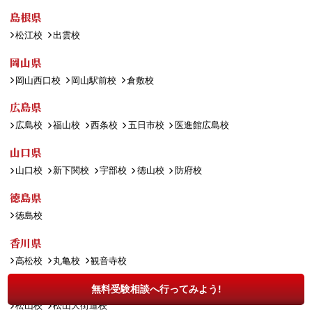
島根県
松江校
出雲校
岡山県
岡山西口校
岡山駅前校
倉敷校
広島県
広島校
福山校
西条校
五日市校
医進館広島校
山口県
山口校
新下関校
宇部校
徳山校
防府校
徳島県
徳島校
香川県
高松校
丸亀校
観音寺校
愛媛県
無料受験相談へ行ってみよう!
松山校
松山大街道校