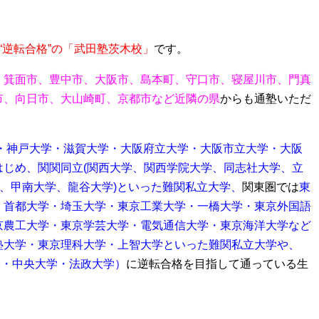
“逆転合格”の「武田塾茨木校」
です。
、箕面市、豊中市、大阪市、島本町、守口市、寝屋川市、門真
市、向日市、大山崎町、京都市など近隣の県
からも通塾いただ
・神戸大学・滋賀大学・大阪府立大学・大阪市立大学・大阪
はじめ、関関同立(関西大学、関西学院大学、同志社大学、立
学、甲南大学、龍谷大学)といった難関私立大学、
関東圏では
東
・首都大学・埼玉大学・
東京工業大学・一橋大学・東京外国語
京農工大学・東京学芸大学・電気通信大学・東京海洋大学など
塾大学・東京理科大学・上智大学といった難関私立大学や、
学・中央大学・法政大学）
に逆転合格を目指して通っている生