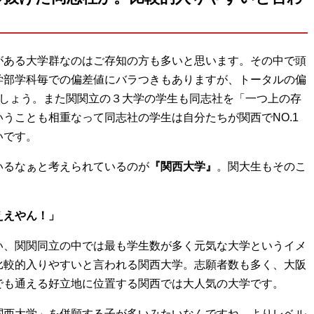
がある大学群なのはご存知の方も多いと思います。その中で頭
学部学科毎での偏差値にバラつきもありますが、トータルの偏
でしょう。また関関立の３大学の学生も同志社を「一つ上の存
うことも相重なって同志社の学生は自分たちが関西でNO.1
いです。
いるなぁと考えられているのが
『関西大学』
。関大生もそのこ
ええやん！」
い、関関同立の中では最も学生数が多く元気な大学というイメ
比較的入りやすいと言われる関西大学。志願者数も多く、大阪
でも通える好立地に位置する関西では大人気の大学です。
関西大学」を併願する子が多いみたいなんですね。よりレベル