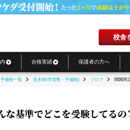
校舎
内
合格実績
保護者の方へ
・予備校一覧
茨木校(学習塾・予備校)
ブログ
関関同
んな基準でどこを受験してるの？