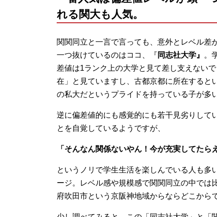
れる関大も人気。
関関同立と一言で言っても、意外とレベル差
一つ抜けているのはココ、『
同志社大学』
。
差値は1ランク上の大学と見て差し支えない
在」と見ていますし、古都京都に所在するとい
の私大だというプライドを持っている子が多
逆に偏差値的にも感覚的にも若干見劣りして
とを自覚しているようですが、
「そんなん関係ないやん！今が充実してたら
というノリで学生生活を楽しんでいる人も多
ージ。レベル感や規模感で関関同立の中では
府吹田市という京阪神地域からならどこから
少し調べてみると、この「同志社大学」と「