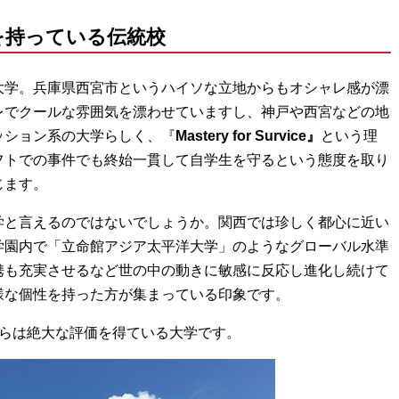
を持っている伝統校
大学。兵庫県西宮市というハイソな立地からもオシャレ感が漂
レでクールな雰囲気を漂わせていますし、神戸や西宮などの地
ッション系の大学らしく、『
Mastery for Survice』
という理
フトでの事件でも終始一貫して自学生を守るという態度を取り
じます。
学と言えるのではないでしょうか。関西では珍しく都心に近い
学園内で「立命館アジア太平洋大学」のようなグローバル水準
携も充実させるなど世の中の動きに敏感に反応し進化し続けて
様な個性を持った方が集まっている印象です。
からは絶大な評価を得ている大学です。