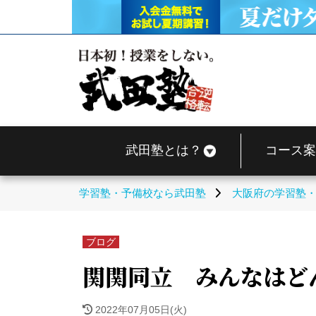
武田塾とは？
コース案
学習塾・予備校なら武田塾
大阪府の学習塾
ブログ
関関同立 みんなはど
2022年07月05日(火)