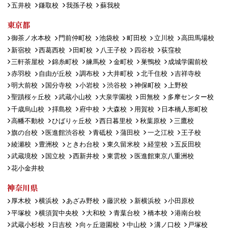
五井校
鎌取校
我孫子校
蘇我校
東京都
御茶ノ水本校
門前仲町校
池袋校
町田校
立川校
高田馬場校
新宿校
西葛西校
田町校
八王子校
四谷校
荻窪校
三軒茶屋校
錦糸町校
練馬校
金町校
巣鴨校
成城学園前校
赤羽校
自由が丘校
調布校
大井町校
北千住校
吉祥寺校
明大前校
国分寺校
小岩校
渋谷校
神保町校
上野校
聖蹟桜ヶ丘校
武蔵小山校
大泉学園校
田無校
多摩センター校
千歳烏山校
拝島校
府中校
大森校
用賀校
日本橋人形町校
高幡不動校
ひばりヶ丘校
西日暮里校
秋葉原校
三鷹校
旗の台校
医進館渋谷校
青砥校
蒲田校
一之江校
王子校
綾瀬校
豊洲校
ときわ台校
東久留米校
経堂校
五反田校
武蔵境校
国立校
西新井校
東雲校
医進館東京八重洲校
花小金井校
神奈川県
厚木校
横浜校
あざみ野校
藤沢校
新横浜校
小田原校
平塚校
横須賀中央校
大和校
青葉台校
橋本校
港南台校
武蔵小杉校
日吉校
向ヶ丘遊園校
中山校
溝ノ口校
戸塚校