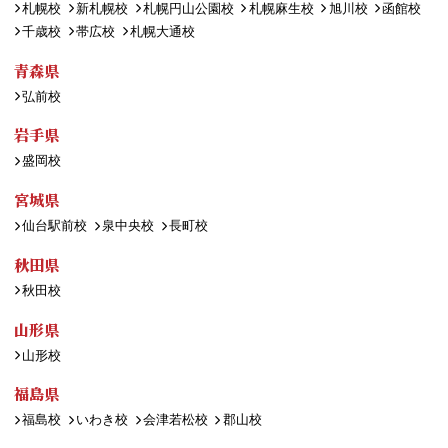
札幌校
新札幌校
札幌円山公園校
札幌麻生校
旭川校
函館校
千歳校
帯広校
札幌大通校
青森県
弘前校
岩手県
盛岡校
宮城県
仙台駅前校
泉中央校
長町校
秋田県
秋田校
山形県
山形校
福島県
福島校
いわき校
会津若松校
郡山校