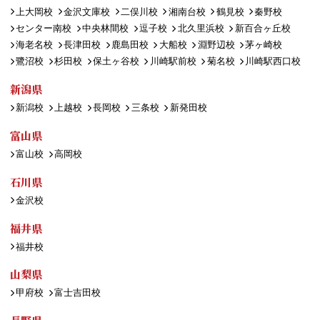
上大岡校
金沢文庫校
二俣川校
湘南台校
鶴見校
秦野校
センター南校
中央林間校
逗子校
北久里浜校
新百合ヶ丘校
海老名校
長津田校
鹿島田校
大船校
淵野辺校
茅ヶ崎校
鷺沼校
杉田校
保土ヶ谷校
川崎駅前校
菊名校
川崎駅西口校
新潟県
新潟校
上越校
長岡校
三条校
新発田校
富山県
富山校
高岡校
石川県
金沢校
福井県
福井校
山梨県
甲府校
富士吉田校