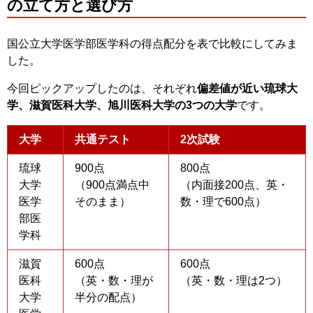
の立て方と選び方
国公立大学医学部医学科の得点配分を表で比較にしてみま
した。
今回ピックアップしたのは、それぞれ
偏差値が近い琉球大
学、滋賀医科大学、旭川医科大学の3つの大学
です。
大学
共通テスト
2次試験
琉球
900点
800点
大学
（900点満点中
（内面接200点、英・
医学
そのまま）
数・理で600点）
部医
学科
滋賀
600点
600点
医科
（英・数・理が
（英・数・理は2つ）
大学
半分の配点）