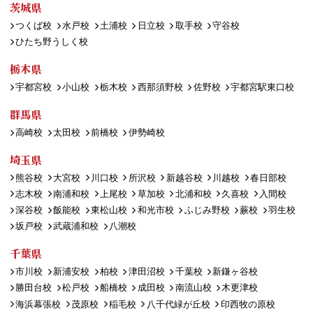
茨城県
つくば校
水戸校
土浦校
日立校
取手校
守谷校
ひたち野うしく校
栃木県
宇都宮校
小山校
栃木校
西那須野校
佐野校
宇都宮駅東口校
群馬県
高崎校
太田校
前橋校
伊勢崎校
埼玉県
熊谷校
大宮校
川口校
所沢校
新越谷校
川越校
春日部校
志木校
南浦和校
上尾校
草加校
北浦和校
久喜校
入間校
深谷校
飯能校
東松山校
和光市校
ふじみ野校
蕨校
羽生校
坂戸校
武蔵浦和校
八潮校
千葉県
市川校
新浦安校
柏校
津田沼校
千葉校
新鎌ヶ谷校
勝田台校
松戸校
船橋校
成田校
南流山校
木更津校
海浜幕張校
茂原校
稲毛校
八千代緑が丘校
印西牧の原校