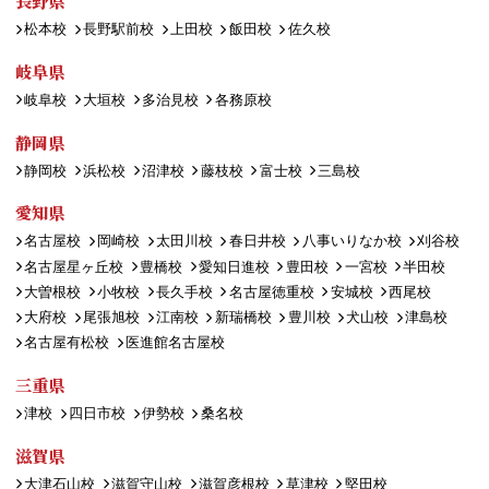
長野県
松本校
長野駅前校
上田校
飯田校
佐久校
岐阜県
岐阜校
大垣校
多治見校
各務原校
静岡県
静岡校
浜松校
沼津校
藤枝校
富士校
三島校
愛知県
名古屋校
岡崎校
太田川校
春日井校
八事いりなか校
刈谷校
名古屋星ヶ丘校
豊橋校
愛知日進校
豊田校
一宮校
半田校
大曽根校
小牧校
長久手校
名古屋徳重校
安城校
西尾校
大府校
尾張旭校
江南校
新瑞橋校
豊川校
犬山校
津島校
名古屋有松校
医進館名古屋校
三重県
津校
四日市校
伊勢校
桑名校
滋賀県
大津石山校
滋賀守山校
滋賀彦根校
草津校
堅田校