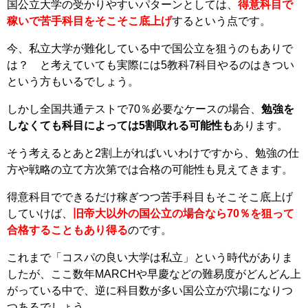
国公立大学の受かりやすいパターンとしては、
得意科目で
稼いで苦手科目をそこそこ底上げ
するという点です。
今、私立大学が難化している中で国公立を狙うのもありで
は？ と考えていても実際には5教科7科目やるのはきつい
という方もいるでしょう。
しかし全国共通テストで70％必要なケースの場合、
勉強を
しなくても科目によっては5割取れる可能性も
あります。
そう考えるとあと2割上がればいいわけですから、勉強の仕
方や戦略の立て方次第では合格の可能性も見えてきます。
得意科目でできるだけ稼ぎつつ苦手科目もそこそこ底上げ
していけば、
旧帝大以外の国公立の場合なら70％を狙って
合格することもあり得る
のです。
これまで「コスパの良い大学は私立」という時代がありま
したが、ここ数年MARCHや早慶などの難易度がどんどん上
がっている中で、逆に科目数が多い国公立が穴場になりつ
つあるでしょう。