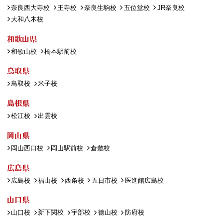
奈良西大寺校
王寺校
奈良生駒校
五位堂校
JR奈良校
大和八木校
和歌山県
和歌山校
橋本駅前校
鳥取県
鳥取校
米子校
島根県
松江校
出雲校
岡山県
岡山西口校
岡山駅前校
倉敷校
広島県
広島校
福山校
西条校
五日市校
医進館広島校
山口県
山口校
新下関校
宇部校
徳山校
防府校