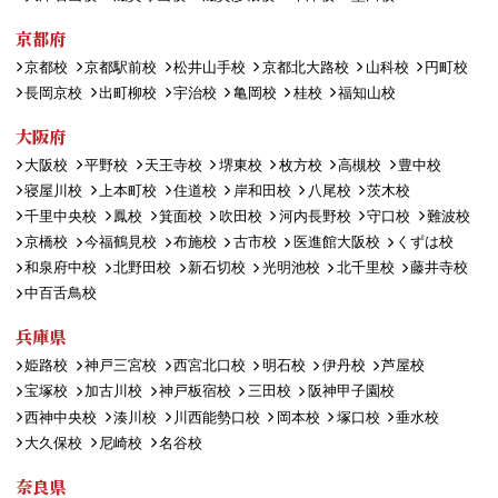
京都府
京都校
京都駅前校
松井山手校
京都北大路校
山科校
円町校
長岡京校
出町柳校
宇治校
亀岡校
桂校
福知山校
大阪府
大阪校
平野校
天王寺校
堺東校
枚方校
高槻校
豊中校
寝屋川校
上本町校
住道校
岸和田校
八尾校
茨木校
千里中央校
鳳校
箕面校
吹田校
河内長野校
守口校
難波校
京橋校
今福鶴見校
布施校
古市校
医進館大阪校
くずは校
和泉府中校
北野田校
新石切校
光明池校
北千里校
藤井寺校
中百舌鳥校
兵庫県
姫路校
神戸三宮校
西宮北口校
明石校
伊丹校
芦屋校
宝塚校
加古川校
神戸板宿校
三田校
阪神甲子園校
西神中央校
湊川校
川西能勢口校
岡本校
塚口校
垂水校
大久保校
尼崎校
名谷校
奈良県