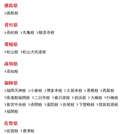
徳島県
徳島校
香川県
高松校
丸亀校
観音寺校
愛媛県
松山校
松山大街道校
高知県
高知校
福岡県
福岡天神校
小倉校
博多本校
久留米校
香椎校
西新校
医進館福岡校
二日市校
春日原校
姪浜校
大橋校
行橋校
新宮中央校
赤間校
薬院校
折尾校
下曽根校
筑前前原校
福間校
佐賀県
佐賀校
唐津校