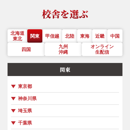
校舎を選ぶ
北海道
関東
甲信越
北陸
東海
近畿
中国
東北
九州
オンライン
四国
沖縄
生配信
関東
東京都
神奈川県
埼玉県
千葉県