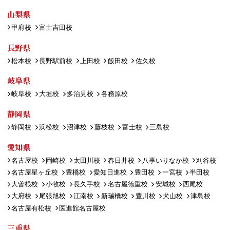
山梨県
甲府校
富士吉田校
長野県
松本校
長野駅前校
上田校
飯田校
佐久校
岐阜県
岐阜校
大垣校
多治見校
各務原校
静岡県
静岡校
浜松校
沼津校
藤枝校
富士校
三島校
愛知県
名古屋校
岡崎校
太田川校
春日井校
八事いりなか校
刈谷校
名古屋星ヶ丘校
豊橋校
愛知日進校
豊田校
一宮校
半田校
大曽根校
小牧校
長久手校
名古屋徳重校
安城校
西尾校
大府校
尾張旭校
江南校
新瑞橋校
豊川校
犬山校
津島校
名古屋有松校
医進館名古屋校
三重県