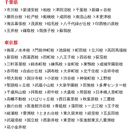
千葉県
市川校
新浦安校
柏校
津田沼校
千葉校
新鎌ヶ谷校
勝田台校
松戸校
船橋校
成田校
南流山校
木更津校
海浜幕張校
茂原校
稲毛校
八千代緑が丘校
印西牧の原校
五井校
鎌取校
我孫子校
蘇我校
東京都
御茶ノ水本校
門前仲町校
池袋校
町田校
立川校
高田馬場校
新宿校
西葛西校
田町校
八王子校
四谷校
荻窪校
三軒茶屋校
錦糸町校
練馬校
金町校
巣鴨校
成城学園前校
赤羽校
自由が丘校
調布校
大井町校
北千住校
吉祥寺校
明大前校
国分寺校
小岩校
渋谷校
神保町校
上野校
聖蹟桜ヶ丘校
武蔵小山校
大泉学園校
田無校
多摩センター校
千歳烏山校
拝島校
府中校
大森校
用賀校
日本橋人形町校
高幡不動校
ひばりヶ丘校
西日暮里校
秋葉原校
三鷹校
旗の台校
医進館渋谷校
青砥校
蒲田校
一之江校
王子校
綾瀬校
豊洲校
ときわ台校
東久留米校
経堂校
五反田校
武蔵境校
国立校
西新井校
東雲校
医進館東京八重洲校
花小金井校