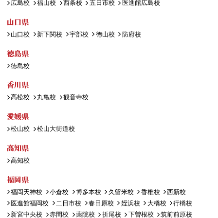
広島校
福山校
西条校
五日市校
医進館広島校
山口県
山口校
新下関校
宇部校
徳山校
防府校
徳島県
徳島校
香川県
高松校
丸亀校
観音寺校
愛媛県
松山校
松山大街道校
高知県
高知校
福岡県
福岡天神校
小倉校
博多本校
久留米校
香椎校
西新校
医進館福岡校
二日市校
春日原校
姪浜校
大橋校
行橋校
新宮中央校
赤間校
薬院校
折尾校
下曽根校
筑前前原校