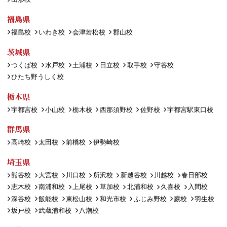
福島県
福島校
いわき校
会津若松校
郡山校
茨城県
つくば校
水戸校
土浦校
日立校
取手校
守谷校
ひたち野うしく校
栃木県
宇都宮校
小山校
栃木校
西那須野校
佐野校
宇都宮駅東口校
群馬県
高崎校
太田校
前橋校
伊勢崎校
埼玉県
熊谷校
大宮校
川口校
所沢校
新越谷校
川越校
春日部校
志木校
南浦和校
上尾校
草加校
北浦和校
久喜校
入間校
深谷校
飯能校
東松山校
和光市校
ふじみ野校
蕨校
羽生校
坂戸校
武蔵浦和校
八潮校