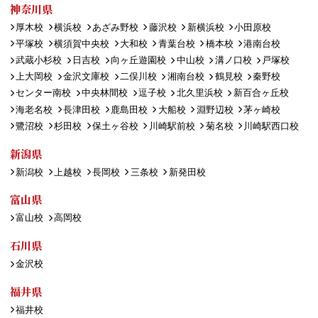
神奈川県
厚木校
横浜校
あざみ野校
藤沢校
新横浜校
小田原校
平塚校
横須賀中央校
大和校
青葉台校
橋本校
港南台校
武蔵小杉校
日吉校
向ヶ丘遊園校
中山校
溝ノ口校
戸塚校
上大岡校
金沢文庫校
二俣川校
湘南台校
鶴見校
秦野校
センター南校
中央林間校
逗子校
北久里浜校
新百合ヶ丘校
海老名校
長津田校
鹿島田校
大船校
淵野辺校
茅ヶ崎校
鷺沼校
杉田校
保土ヶ谷校
川崎駅前校
菊名校
川崎駅西口校
新潟県
新潟校
上越校
長岡校
三条校
新発田校
富山県
富山校
高岡校
石川県
金沢校
福井県
福井校