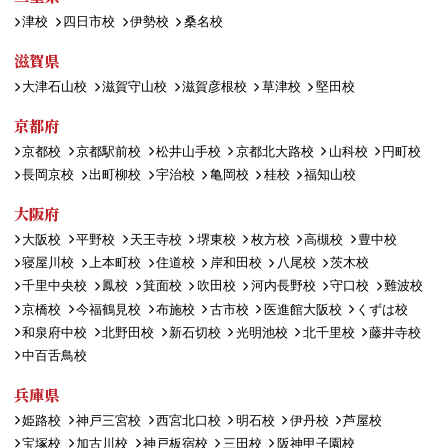
津校
四日市校
伊勢校
桑名校
滋賀県
大津石山校
滋賀守山校
滋賀彦根校
草津校
堅田校
京都府
京都校
京都駅前校
松井山手校
京都北大路校
山科校
円町校
長岡京校
出町柳校
宇治校
亀岡校
桂校
福知山校
大阪府
大阪校
平野校
天王寺校
堺東校
枚方校
高槻校
豊中校
寝屋川校
上本町校
住道校
岸和田校
八尾校
茨木校
千里中央校
鳳校
箕面校
吹田校
河内長野校
守口校
難波校
京橋校
今福鶴見校
布施校
古市校
医進館大阪校
くずは校
和泉府中校
北野田校
新石切校
光明池校
北千里校
藤井寺校
中百舌鳥校
兵庫県
姫路校
神戸三宮校
西宮北口校
明石校
伊丹校
芦屋校
宝塚校
加古川校
神戸板宿校
三田校
阪神甲子園校