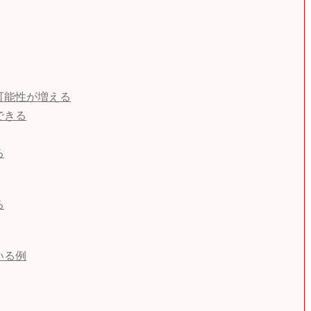
可能性が増える
できる
る
る
いる例