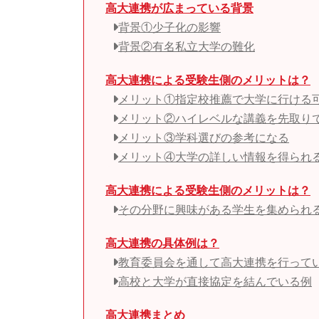
高大連携が広まっている背景
背景①少子化の影響
背景②有名私立大学の難化
高大連携による受験生側のメリットは？
メリット①指定校推薦で大学に行ける
メリット②ハイレベルな講義を先取り
メリット③学科選びの参考になる
メリット④大学の詳しい情報を得られ
高大連携による受験生側のメリットは？
その分野に興味がある学生を集められ
高大連携の具体例は？
教育委員会を通して高大連携を行って
高校と大学が直接協定を結んでいる例
高大連携まとめ