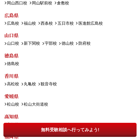
岡山西口校
岡山駅前校
倉敷校
広島県
広島校
福山校
西条校
五日市校
医進館広島校
山口県
山口校
新下関校
宇部校
徳山校
防府校
徳島県
徳島校
香川県
高松校
丸亀校
観音寺校
愛媛県
松山校
松山大街道校
高知県
高知校
無料受験相談へ行ってみよう!
福岡県