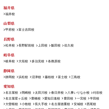
福井県
福井校
山梨県
甲府校
富士吉田校
長野県
松本校
長野駅前校
上田校
飯田校
佐久校
岐阜県
岐阜校
大垣校
多治見校
各務原校
静岡県
静岡校
浜松校
沼津校
藤枝校
富士校
三島校
愛知県
名古屋校
岡崎校
太田川校
春日井校
八事いりなか校
刈谷校
名古屋星ヶ丘校
豊橋校
愛知日進校
豊田校
一宮校
半田校
大曽根校
小牧校
長久手校
名古屋徳重校
安城校
西尾校