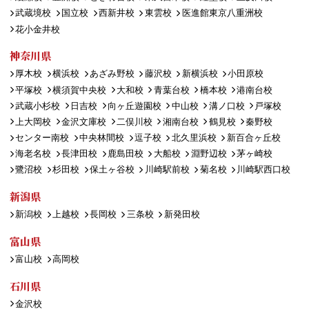
武蔵境校
国立校
西新井校
東雲校
医進館東京八重洲校
花小金井校
神奈川県
厚木校
横浜校
あざみ野校
藤沢校
新横浜校
小田原校
平塚校
横須賀中央校
大和校
青葉台校
橋本校
港南台校
武蔵小杉校
日吉校
向ヶ丘遊園校
中山校
溝ノ口校
戸塚校
上大岡校
金沢文庫校
二俣川校
湘南台校
鶴見校
秦野校
センター南校
中央林間校
逗子校
北久里浜校
新百合ヶ丘校
海老名校
長津田校
鹿島田校
大船校
淵野辺校
茅ヶ崎校
鷺沼校
杉田校
保土ヶ谷校
川崎駅前校
菊名校
川崎駅西口校
新潟県
新潟校
上越校
長岡校
三条校
新発田校
富山県
富山校
高岡校
石川県
金沢校