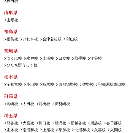
秋田校
山形県
山形校
福島県
福島校
いわき校
会津若松校
郡山校
茨城県
つくば校
水戸校
土浦校
日立校
取手校
守谷校
ひたち野うしく校
栃木県
宇都宮校
小山校
栃木校
西那須野校
佐野校
宇都宮駅東口校
群馬県
高崎校
太田校
前橋校
伊勢崎校
埼玉県
熊谷校
大宮校
川口校
所沢校
新越谷校
川越校
春日部校
志木校
南浦和校
上尾校
草加校
北浦和校
久喜校
入間校