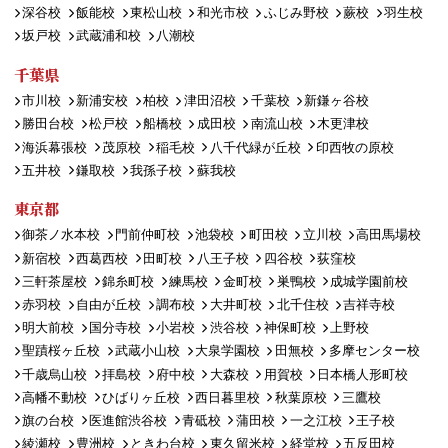
深谷校
飯能校
東松山校
和光市校
ふじみ野校
蕨校
羽生校
坂戸校
武蔵浦和校
八潮校
千葉県
市川校
新浦安校
柏校
津田沼校
千葉校
新鎌ヶ谷校
勝田台校
松戸校
船橋校
成田校
南流山校
木更津校
海浜幕張校
茂原校
稲毛校
八千代緑が丘校
印西牧の原校
五井校
鎌取校
我孫子校
蘇我校
東京都
御茶ノ水本校
門前仲町校
池袋校
町田校
立川校
高田馬場校
新宿校
西葛西校
田町校
八王子校
四谷校
荻窪校
三軒茶屋校
錦糸町校
練馬校
金町校
巣鴨校
成城学園前校
赤羽校
自由が丘校
調布校
大井町校
北千住校
吉祥寺校
明大前校
国分寺校
小岩校
渋谷校
神保町校
上野校
聖蹟桜ヶ丘校
武蔵小山校
大泉学園校
田無校
多摩センター校
千歳烏山校
拝島校
府中校
大森校
用賀校
日本橋人形町校
高幡不動校
ひばりヶ丘校
西日暮里校
秋葉原校
三鷹校
旗の台校
医進館渋谷校
青砥校
蒲田校
一之江校
王子校
綾瀬校
豊洲校
ときわ台校
東久留米校
経堂校
五反田校