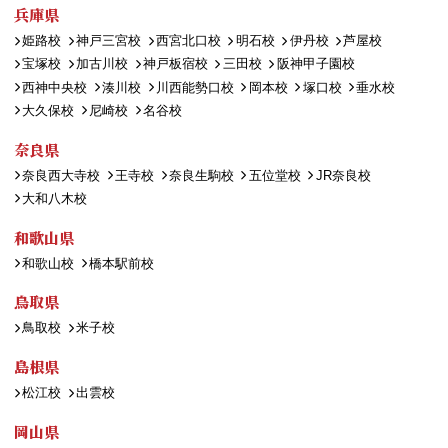
兵庫県
姫路校
神戸三宮校
西宮北口校
明石校
伊丹校
芦屋校
宝塚校
加古川校
神戸板宿校
三田校
阪神甲子園校
西神中央校
湊川校
川西能勢口校
岡本校
塚口校
垂水校
大久保校
尼崎校
名谷校
奈良県
奈良西大寺校
王寺校
奈良生駒校
五位堂校
JR奈良校
大和八木校
和歌山県
和歌山校
橋本駅前校
鳥取県
鳥取校
米子校
島根県
松江校
出雲校
岡山県