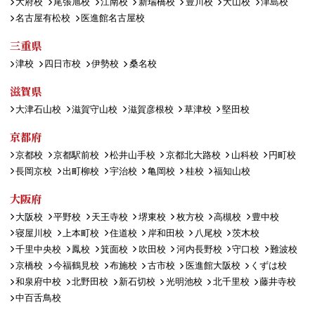
大府校
尾張旭校
江南校
新瑞橋校
豊川校
犬山校
津島校
名古屋有松校
医進館名古屋校
三重県
津校
四日市校
伊勢校
桑名校
滋賀県
大津石山校
滋賀守山校
滋賀彦根校
草津校
堅田校
京都府
京都校
京都駅前校
松井山手校
京都北大路校
山科校
円町校
長岡京校
出町柳校
宇治校
亀岡校
桂校
福知山校
大阪府
大阪校
平野校
天王寺校
堺東校
枚方校
高槻校
豊中校
寝屋川校
上本町校
住道校
岸和田校
八尾校
茨木校
千里中央校
鳳校
箕面校
吹田校
河内長野校
守口校
難波校
京橋校
今福鶴見校
布施校
古市校
医進館大阪校
くずは校
和泉府中校
北野田校
新石切校
光明池校
北千里校
藤井寺校
中百舌鳥校