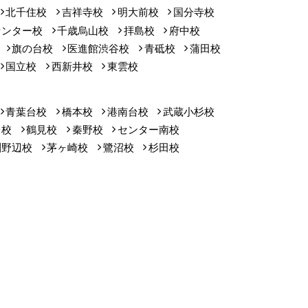
北千住校
吉祥寺校
明大前校
国分寺校
センター校
千歳烏山校
拝島校
府中校
旗の台校
医進館渋谷校
青砥校
蒲田校
国立校
西新井校
東雲校
青葉台校
橋本校
港南台校
武蔵小杉校
台校
鶴見校
秦野校
センター南校
淵野辺校
茅ヶ崎校
鷺沼校
杉田校