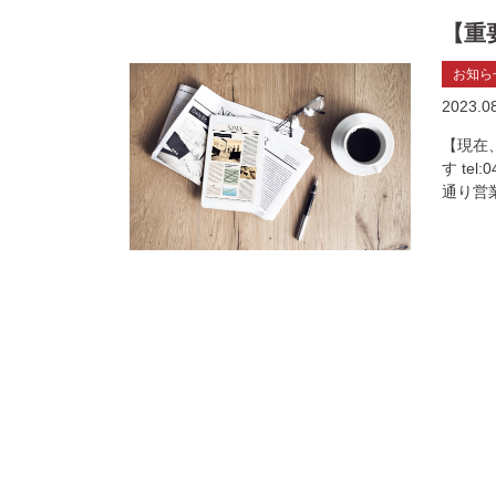
【重
お知ら
2023.0
【現在
す te
通り営業