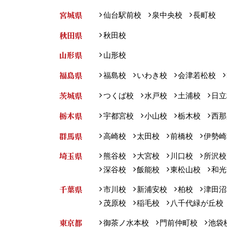
宮城県
仙台駅前校
泉中央校
長町校
秋田県
秋田校
山形県
山形校
福島県
福島校
いわき校
会津若松校
茨城県
つくば校
水戸校
土浦校
日立
栃木県
宇都宮校
小山校
栃木校
西那
群馬県
高崎校
太田校
前橋校
伊勢崎
埼玉県
熊谷校
大宮校
川口校
所沢校
深谷校
飯能校
東松山校
和光
千葉県
市川校
新浦安校
柏校
津田沼
茂原校
稲毛校
八千代緑が丘校
東京都
御茶ノ水本校
門前仲町校
池袋