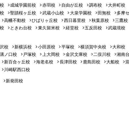
校
成城学園前校
赤羽校
自由が丘校
調布校
大井町校
校
聖蹟桜ヶ丘校
武蔵小山校
大泉学園校
田無校
多摩
高幡不動校
ひばりヶ丘校
西日暮里校
秋葉原校
三鷹校
校
ときわ台校
東久留米校
経堂校
五反田校
武蔵境校
沢校
新横浜校
小田原校
平塚校
横須賀中央校
大和校
溝ノ口校
戸塚校
上大岡校
金沢文庫校
二俣川校
湘南
新百合ヶ丘校
海老名校
長津田校
鹿島田校
大船校
川崎駅西口校
新発田校