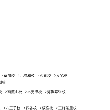
草加校
北浦和校
久喜校
入間校
潮校
校
南流山校
木更津校
海浜幕張校
校
八王子校
四谷校
荻窪校
三軒茶屋校