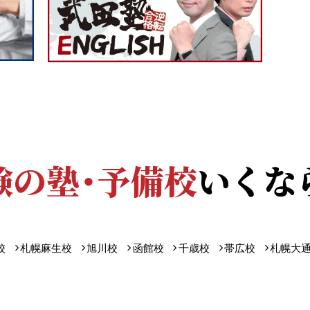
験の塾・予備校
いくな
校
札幌麻生校
旭川校
函館校
千歳校
帯広校
札幌大