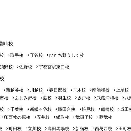
郡山校
校
取手校
守谷校
ひたち野うしく校
須野校
佐野校
宇都宮駅東口校
校
新越谷校
川越校
春日部校
志木校
南浦和校
上尾校
市校
ふじみ野校
蕨校
羽生校
坂戸校
武蔵浦和校
八
校
千葉校
新鎌ヶ谷校
勝田台校
松戸校
船橋校
成田
印西牧の原校
五井校
鎌取校
我孫子校
蘇我校
校
町田校
立川校
高田馬場校
新宿校
西葛西校
田町