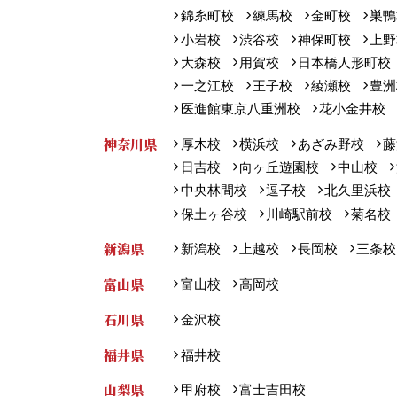
錦糸町校
練馬校
金町校
巣鴨
小岩校
渋谷校
神保町校
上野
大森校
用賀校
日本橋人形町校
一之江校
王子校
綾瀬校
豊洲
医進館東京八重洲校
花小金井校
神奈川県
厚木校
横浜校
あざみ野校
藤
日吉校
向ヶ丘遊園校
中山校
中央林間校
逗子校
北久里浜校
保土ヶ谷校
川崎駅前校
菊名校
新潟県
新潟校
上越校
長岡校
三条校
富山県
富山校
高岡校
石川県
金沢校
福井県
福井校
山梨県
甲府校
富士吉田校