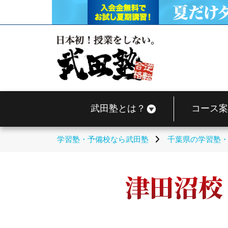
武田塾とは？
コース案
学習塾・予備校なら武田塾
千葉県の学習塾
津田沼校