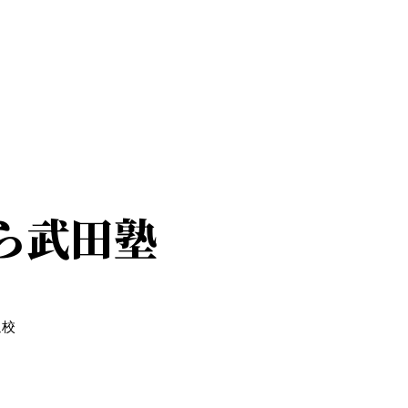
ら武田塾
通校