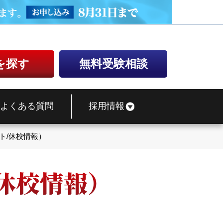
を探す
無料受験相談
よくある質問
採用情報
ト/休校情報）
休校情報）