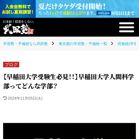
学習塾・予備校なら武田塾
東京都の学習塾・予備校一覧
田無校(学習
ブログ
【早稲田大学受験生必見！！】早稲田大学人間科学
部ってどんな学部？
2024年11月05日(火)