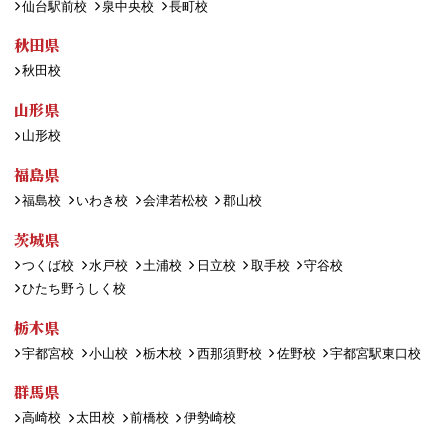
仙台駅前校
泉中央校
長町校
秋田県
秋田校
山形県
山形校
福島県
福島校
いわき校
会津若松校
郡山校
茨城県
つくば校
水戸校
土浦校
日立校
取手校
守谷校
ひたち野うしく校
栃木県
宇都宮校
小山校
栃木校
西那須野校
佐野校
宇都宮駅東口校
群馬県
高崎校
太田校
前橋校
伊勢崎校