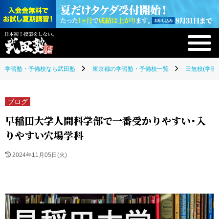
学習塾・予備校なら武田塾
東京都の学習塾・予備校一覧
田無校(学習
ブログ
早稲田大学人間科学部で一番受かりやすい・入
りやすい穴場学科
2024年11月05日(火)