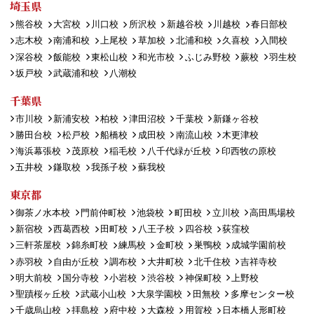
埼玉県
熊谷校
大宮校
川口校
所沢校
新越谷校
川越校
春日部校
志木校
南浦和校
上尾校
草加校
北浦和校
久喜校
入間校
深谷校
飯能校
東松山校
和光市校
ふじみ野校
蕨校
羽生校
坂戸校
武蔵浦和校
八潮校
千葉県
市川校
新浦安校
柏校
津田沼校
千葉校
新鎌ヶ谷校
勝田台校
松戸校
船橋校
成田校
南流山校
木更津校
海浜幕張校
茂原校
稲毛校
八千代緑が丘校
印西牧の原校
五井校
鎌取校
我孫子校
蘇我校
東京都
御茶ノ水本校
門前仲町校
池袋校
町田校
立川校
高田馬場校
新宿校
西葛西校
田町校
八王子校
四谷校
荻窪校
三軒茶屋校
錦糸町校
練馬校
金町校
巣鴨校
成城学園前校
赤羽校
自由が丘校
調布校
大井町校
北千住校
吉祥寺校
明大前校
国分寺校
小岩校
渋谷校
神保町校
上野校
聖蹟桜ヶ丘校
武蔵小山校
大泉学園校
田無校
多摩センター校
千歳烏山校
拝島校
府中校
大森校
用賀校
日本橋人形町校