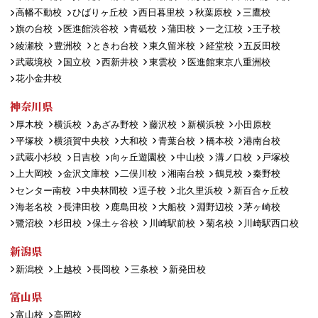
高幡不動校
ひばりヶ丘校
西日暮里校
秋葉原校
三鷹校
旗の台校
医進館渋谷校
青砥校
蒲田校
一之江校
王子校
綾瀬校
豊洲校
ときわ台校
東久留米校
経堂校
五反田校
武蔵境校
国立校
西新井校
東雲校
医進館東京八重洲校
花小金井校
神奈川県
厚木校
横浜校
あざみ野校
藤沢校
新横浜校
小田原校
平塚校
横須賀中央校
大和校
青葉台校
橋本校
港南台校
武蔵小杉校
日吉校
向ヶ丘遊園校
中山校
溝ノ口校
戸塚校
上大岡校
金沢文庫校
二俣川校
湘南台校
鶴見校
秦野校
センター南校
中央林間校
逗子校
北久里浜校
新百合ヶ丘校
海老名校
長津田校
鹿島田校
大船校
淵野辺校
茅ヶ崎校
鷺沼校
杉田校
保土ヶ谷校
川崎駅前校
菊名校
川崎駅西口校
新潟県
新潟校
上越校
長岡校
三条校
新発田校
富山県
富山校
高岡校