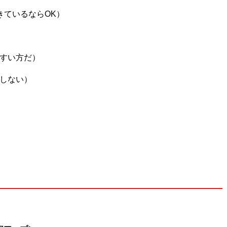
きているならOK）
やすい方だ）
しない）