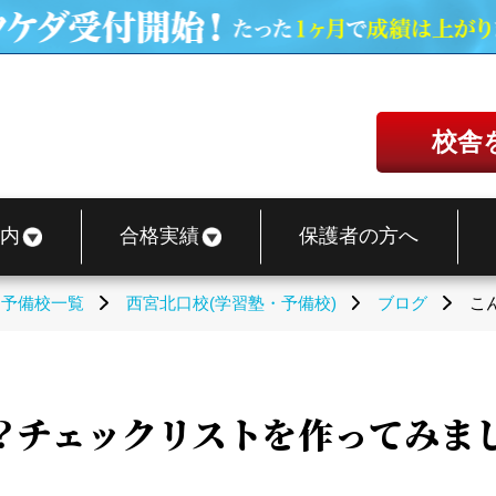
校舎
内
合格実績
保護者の方へ
・予備校一覧
西宮北口校(学習塾・予備校)
ブログ
こ
？チェックリストを作ってみまし