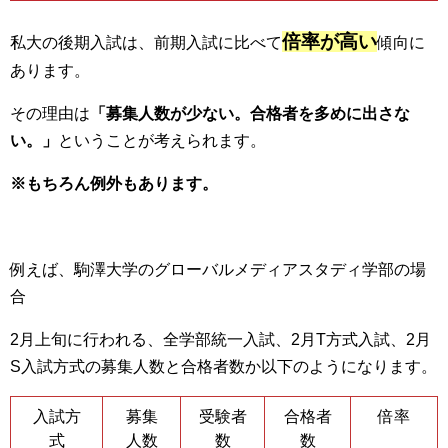
倍率が高い
私大の後期入試は、前期入試に比べて
傾向に
あります。
その理由は
「募集人数が少ない。合格者を多めに出さな
い。」
ということが考えられます。
※もちろん例外もあります。
例えば、駒澤大学のグローバルメディアスタディ学部の場
合
2月上旬に行われる、全学部統一入試、2月T方式入試、2月
S入試方式の募集人数と合格者数か以下のようになります。
入試方
募集
受験者
合格者
倍率
式
人数
数
数