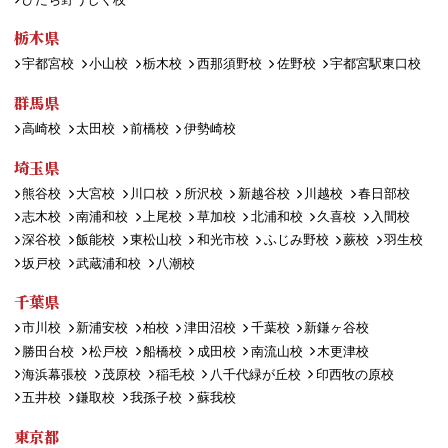
栃木県
宇都宮校
小山校
栃木校
西那須野校
佐野校
宇都宮駅東口校
群馬県
高崎校
太田校
前橋校
伊勢崎校
埼玉県
熊谷校
大宮校
川口校
所沢校
新越谷校
川越校
春日部校
志木校
南浦和校
上尾校
草加校
北浦和校
久喜校
入間校
深谷校
飯能校
東松山校
和光市校
ふじみ野校
蕨校
羽生校
坂戸校
武蔵浦和校
八潮校
千葉県
市川校
新浦安校
柏校
津田沼校
千葉校
新鎌ヶ谷校
勝田台校
松戸校
船橋校
成田校
南流山校
木更津校
海浜幕張校
茂原校
稲毛校
八千代緑が丘校
印西牧の原校
五井校
鎌取校
我孫子校
蘇我校
東京都