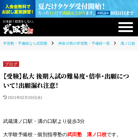
学習塾・予備校なら武田塾
神奈川県の学習塾・予備校一覧
溝ノ口校(
ブログ
【受験】私大 後期入試の難易度・倍率・出願につ
いて！出願漏れ注意！
2021年02月10日(水)
武蔵溝ノ口駅・溝の口駅より徒歩3分
大学験予備校・個別指導塾の
武田塾 溝ノ口校
です。