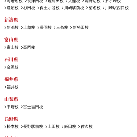
海老名校
長津田校
鹿島田校
大船校
淵野辺校
茅ヶ崎校
鷺沼校
杉田校
保土ヶ谷校
川崎駅前校
菊名校
川崎駅西口校
新潟県
新潟校
上越校
長岡校
三条校
新発田校
富山県
富山校
高岡校
石川県
金沢校
福井県
福井校
山梨県
甲府校
富士吉田校
長野県
松本校
長野駅前校
上田校
飯田校
佐久校