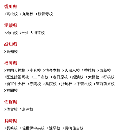
香川県
高松校
丸亀校
観音寺校
愛媛県
松山校
松山大街道校
高知県
高知校
福岡県
福岡天神校
小倉校
博多本校
久留米校
香椎校
西新校
医進館福岡校
二日市校
春日原校
姪浜校
大橋校
行橋校
新宮中央校
赤間校
薬院校
折尾校
下曽根校
筑前前原校
福間校
佐賀県
佐賀校
唐津校
長崎県
長崎校
佐世保中央校
諫早校
長崎住吉校