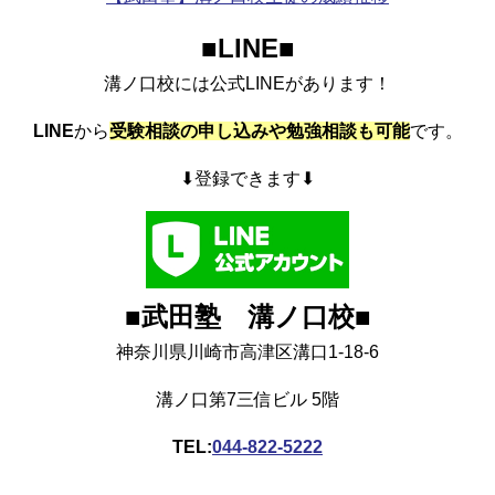
■LINE
■
溝ノ口校には公式LINEがあります！
LINE
から
受験相談の申し込みや勉強相談も可能
です。
⬇︎登録できます⬇︎
■武田塾 溝ノ口校
■
神奈川県川崎市高津区溝口1-18-6
溝ノ口第7三信ビル 5階
TEL:
044-822-5222