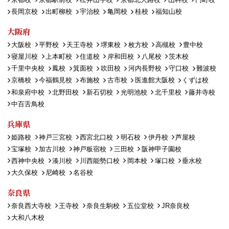
長岡京校
出町柳校
宇治校
亀岡校
桂校
福知山校
大阪府
大阪校
平野校
天王寺校
堺東校
枚方校
高槻校
豊中校
寝屋川校
上本町校
住道校
岸和田校
八尾校
茨木校
千里中央校
鳳校
箕面校
吹田校
河内長野校
守口校
難波校
京橋校
今福鶴見校
布施校
古市校
医進館大阪校
くずは校
和泉府中校
北野田校
新石切校
光明池校
北千里校
藤井寺校
中百舌鳥校
兵庫県
姫路校
神戸三宮校
西宮北口校
明石校
伊丹校
芦屋校
宝塚校
加古川校
神戸板宿校
三田校
阪神甲子園校
西神中央校
湊川校
川西能勢口校
岡本校
塚口校
垂水校
大久保校
尼崎校
名谷校
奈良県
奈良西大寺校
王寺校
奈良生駒校
五位堂校
JR奈良校
大和八木校