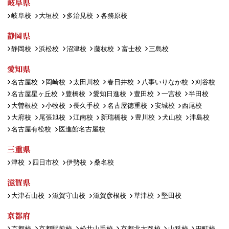
岐阜県
岐阜校
大垣校
多治見校
各務原校
静岡県
静岡校
浜松校
沼津校
藤枝校
富士校
三島校
愛知県
名古屋校
岡崎校
太田川校
春日井校
八事いりなか校
刈谷校
名古屋星ヶ丘校
豊橋校
愛知日進校
豊田校
一宮校
半田校
大曽根校
小牧校
長久手校
名古屋徳重校
安城校
西尾校
大府校
尾張旭校
江南校
新瑞橋校
豊川校
犬山校
津島校
名古屋有松校
医進館名古屋校
三重県
津校
四日市校
伊勢校
桑名校
滋賀県
大津石山校
滋賀守山校
滋賀彦根校
草津校
堅田校
京都府
京都校
京都駅前校
松井山手校
京都北大路校
山科校
円町校