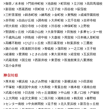
御茶ノ水本校
門前仲町校
池袋校
町田校
立川校
高田馬場校
新宿校
西葛西校
田町校
八王子校
四谷校
荻窪校
三軒茶屋校
錦糸町校
練馬校
金町校
巣鴨校
成城学園前校
赤羽校
自由が丘校
調布校
大井町校
北千住校
吉祥寺校
明大前校
国分寺校
小岩校
渋谷校
神保町校
上野校
聖蹟桜ヶ丘校
武蔵小山校
大泉学園校
田無校
多摩センター校
千歳烏山校
拝島校
府中校
大森校
用賀校
日本橋人形町校
高幡不動校
ひばりヶ丘校
西日暮里校
秋葉原校
三鷹校
旗の台校
医進館渋谷校
青砥校
蒲田校
一之江校
王子校
綾瀬校
豊洲校
ときわ台校
東久留米校
経堂校
五反田校
武蔵境校
国立校
西新井校
東雲校
医進館東京八重洲校
花小金井校
神奈川県
厚木校
横浜校
あざみ野校
藤沢校
新横浜校
小田原校
平塚校
横須賀中央校
大和校
青葉台校
橋本校
港南台校
武蔵小杉校
日吉校
向ヶ丘遊園校
中山校
溝ノ口校
戸塚校
上大岡校
金沢文庫校
二俣川校
湘南台校
鶴見校
秦野校
センター南校
中央林間校
逗子校
北久里浜校
新百合ヶ丘校