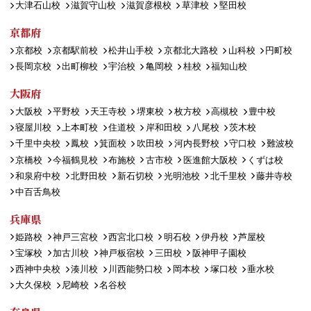
大津石山校
滋賀守山校
滋賀彦根校
草津校
堅田校
京都府
京都校
京都駅前校
松井山手校
京都北大路校
山科校
円町校
長岡京校
出町柳校
宇治校
亀岡校
桂校
福知山校
大阪府
大阪校
平野校
天王寺校
堺東校
枚方校
高槻校
豊中校
寝屋川校
上本町校
住道校
岸和田校
八尾校
茨木校
千里中央校
鳳校
箕面校
吹田校
河内長野校
守口校
難波校
京橋校
今福鶴見校
布施校
古市校
医進館大阪校
くずは校
和泉府中校
北野田校
新石切校
光明池校
北千里校
藤井寺校
中百舌鳥校
兵庫県
姫路校
神戸三宮校
西宮北口校
明石校
伊丹校
芦屋校
宝塚校
加古川校
神戸板宿校
三田校
阪神甲子園校
西神中央校
湊川校
川西能勢口校
岡本校
塚口校
垂水校
大久保校
尼崎校
名谷校