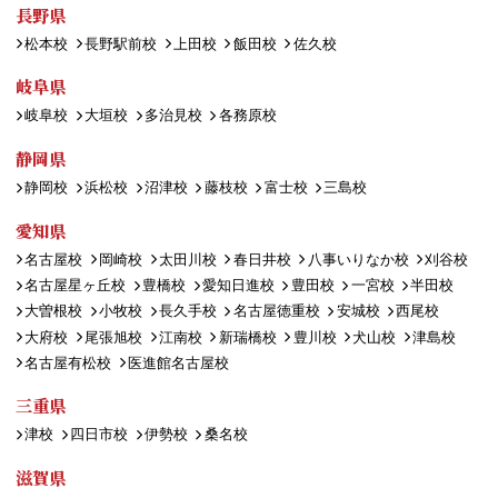
長野県
松本校
長野駅前校
上田校
飯田校
佐久校
岐阜県
岐阜校
大垣校
多治見校
各務原校
静岡県
静岡校
浜松校
沼津校
藤枝校
富士校
三島校
愛知県
名古屋校
岡崎校
太田川校
春日井校
八事いりなか校
刈谷校
名古屋星ヶ丘校
豊橋校
愛知日進校
豊田校
一宮校
半田校
大曽根校
小牧校
長久手校
名古屋徳重校
安城校
西尾校
大府校
尾張旭校
江南校
新瑞橋校
豊川校
犬山校
津島校
名古屋有松校
医進館名古屋校
三重県
津校
四日市校
伊勢校
桑名校
滋賀県