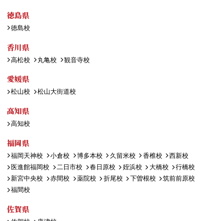
徳島県
徳島校
香川県
高松校
丸亀校
観音寺校
愛媛県
松山校
松山大街道校
高知県
高知校
福岡県
福岡天神校
小倉校
博多本校
久留米校
香椎校
西新校
医進館福岡校
二日市校
春日原校
姪浜校
大橋校
行橋校
新宮中央校
赤間校
薬院校
折尾校
下曽根校
筑前前原校
福間校
佐賀県