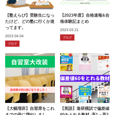
【塾えらび】受験生になっ
【2023年度】合格速報&合
たけど、どの塾に行くか迷
格体験記まとめ
ってます。
2023.03.21
2023.04.04
ブログ
ブログ
【大幅増床】自習席をこれ
【英語】進研模試で偏差値
までの倍に増やしまし
60をとれる教材 -高1・高2