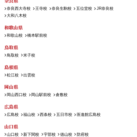
奈良県
奈良西大寺校
王寺校
奈良生駒校
五位堂校
JR奈良校
大和八木校
和歌山県
和歌山校
橋本駅前校
鳥取県
鳥取校
米子校
島根県
松江校
出雲校
岡山県
岡山西口校
岡山駅前校
倉敷校
広島県
広島校
福山校
西条校
五日市校
医進館広島校
山口県
山口校
新下関校
宇部校
徳山校
防府校