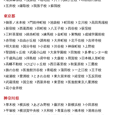
五井校
鎌取校
我孫子校
蘇我校
東京都
御茶ノ水本校
門前仲町校
池袋校
町田校
立川校
高田馬場校
新宿校
西葛西校
田町校
八王子校
四谷校
荻窪校
三軒茶屋校
錦糸町校
練馬校
金町校
巣鴨校
成城学園前校
赤羽校
自由が丘校
調布校
大井町校
北千住校
吉祥寺校
明大前校
国分寺校
小岩校
渋谷校
神保町校
上野校
聖蹟桜ヶ丘校
武蔵小山校
大泉学園校
田無校
多摩センター校
千歳烏山校
拝島校
府中校
大森校
用賀校
日本橋人形町校
高幡不動校
ひばりヶ丘校
西日暮里校
秋葉原校
三鷹校
旗の台校
医進館渋谷校
青砥校
蒲田校
一之江校
王子校
綾瀬校
豊洲校
ときわ台校
東久留米校
経堂校
五反田校
武蔵境校
国立校
西新井校
東雲校
医進館東京八重洲校
花小金井校
神奈川県
厚木校
横浜校
あざみ野校
藤沢校
新横浜校
小田原校
平塚校
横須賀中央校
大和校
青葉台校
橋本校
港南台校