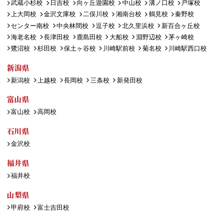
武蔵小杉校
日吉校
向ヶ丘遊園校
中山校
溝ノ口校
戸塚校
上大岡校
金沢文庫校
二俣川校
湘南台校
鶴見校
秦野校
センター南校
中央林間校
逗子校
北久里浜校
新百合ヶ丘校
海老名校
長津田校
鹿島田校
大船校
淵野辺校
茅ヶ崎校
鷺沼校
杉田校
保土ヶ谷校
川崎駅前校
菊名校
川崎駅西口校
新潟県
新潟校
上越校
長岡校
三条校
新発田校
富山県
富山校
高岡校
石川県
金沢校
福井県
福井校
山梨県
甲府校
富士吉田校