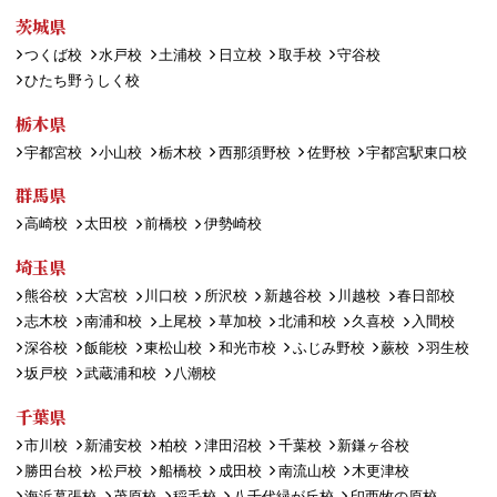
茨城県
つくば校
水戸校
土浦校
日立校
取手校
守谷校
ひたち野うしく校
栃木県
宇都宮校
小山校
栃木校
西那須野校
佐野校
宇都宮駅東口校
群馬県
高崎校
太田校
前橋校
伊勢崎校
埼玉県
熊谷校
大宮校
川口校
所沢校
新越谷校
川越校
春日部校
志木校
南浦和校
上尾校
草加校
北浦和校
久喜校
入間校
深谷校
飯能校
東松山校
和光市校
ふじみ野校
蕨校
羽生校
坂戸校
武蔵浦和校
八潮校
千葉県
市川校
新浦安校
柏校
津田沼校
千葉校
新鎌ヶ谷校
勝田台校
松戸校
船橋校
成田校
南流山校
木更津校
海浜幕張校
茂原校
稲毛校
八千代緑が丘校
印西牧の原校