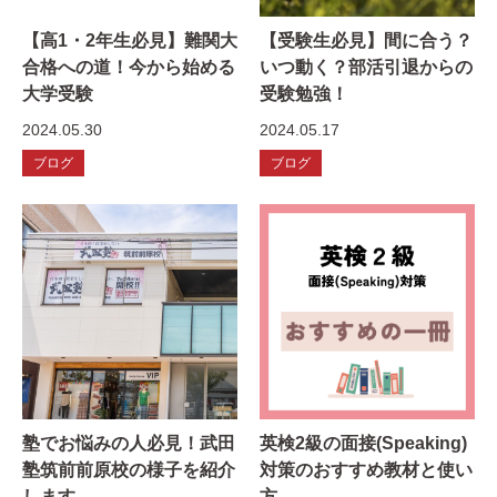
【高1・2年生必見】難関大
【受験生必見】間に合う？
合格への道！今から始める
いつ動く？部活引退からの
大学受験
受験勉強！
2024.05.30
2024.05.17
ブログ
ブログ
塾でお悩みの人必見！武田
英検2級の面接(Speaking)
塾筑前前原校の様子を紹介
対策のおすすめ教材と使い
します
方