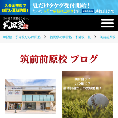
学習塾・予備校なら武田塾
福岡県の学習塾・予備校一覧
筑前前原校(
筑前前原校 ブログ