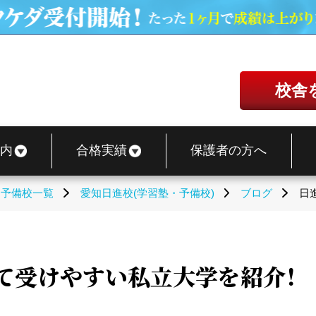
校舎
内
合格実績
保護者の方へ
・予備校一覧
愛知日進校(学習塾・予備校)
ブログ
日
て受けやすい私立大学を紹介！