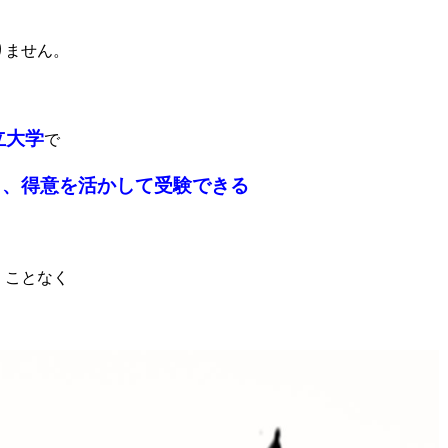
りません。
立大学
で
く、得意を活かして受験できる
くことなく