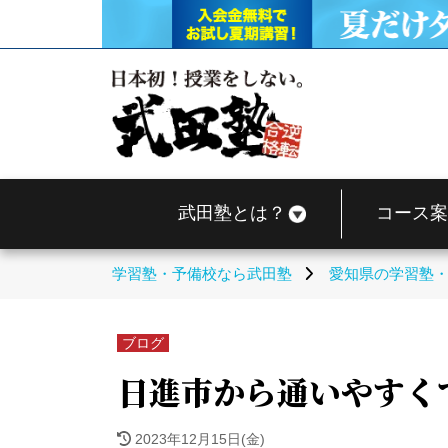
武田塾とは？
コース案
学習塾・予備校なら武田塾
愛知県の学習塾
ブログ
日進市から通いやすく
2023年12月15日(金)