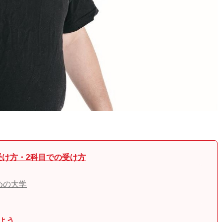
け方・2科目での受け方
めの大学
よう