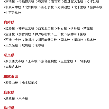
京橋校
今福鶴見校
布施校
古市校
医進館大阪校
くずは校
和泉府中校
北野田校
新石切校
光明池校
北千里校
藤井寺校
中百舌鳥校
兵庫県
姫路校
神戸三宮校
西宮北口校
明石校
伊丹校
芦屋校
宝塚校
加古川校
神戸板宿校
三田校
阪神甲子園校
西神中央校
湊川校
川西能勢口校
岡本校
塚口校
垂水校
大久保校
尼崎校
名谷校
奈良県
奈良西大寺校
王寺校
奈良生駒校
五位堂校
JR奈良校
大和八木校
和歌山県
和歌山校
橋本駅前校
鳥取県
鳥取校
米子校
島根県