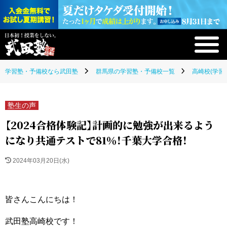
学習塾・予備校なら武田塾
群馬県の学習塾・予備校一覧
高崎校(学習
塾生の声
【2024合格体験記】計画的に勉強が出来るよう
になり共通テストで81％！千葉大学合格！
2024年03月20日(水)
皆さんこんにちは！
武田塾高崎校です！