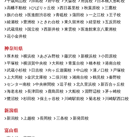
千歳烏山校
拝島校
府中校
大森校
用賀校
日本橋人形町校
高幡不動校
ひばりヶ丘校
西日暮里校
秋葉原校
三鷹校
旗の台校
医進館渋谷校
青砥校
蒲田校
一之江校
王子校
綾瀬校
豊洲校
ときわ台校
東久留米校
経堂校
五反田校
武蔵境校
国立校
西新井校
東雲校
医進館東京八重洲校
花小金井校
神奈川県
厚木校
横浜校
あざみ野校
藤沢校
新横浜校
小田原校
平塚校
横須賀中央校
大和校
青葉台校
橋本校
港南台校
武蔵小杉校
日吉校
向ヶ丘遊園校
中山校
溝ノ口校
戸塚校
上大岡校
金沢文庫校
二俣川校
湘南台校
鶴見校
秦野校
センター南校
中央林間校
逗子校
北久里浜校
新百合ヶ丘校
海老名校
長津田校
鹿島田校
大船校
淵野辺校
茅ヶ崎校
鷺沼校
杉田校
保土ヶ谷校
川崎駅前校
菊名校
川崎駅西口校
新潟県
新潟校
上越校
長岡校
三条校
新発田校
富山県