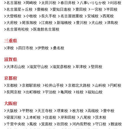
名古屋校
岡崎校
太田川校
春日井校
八事いりなか校
刈谷校
名古屋星ヶ丘校
豊橋校
愛知日進校
豊田校
一宮校
半田校
大曽根校
小牧校
長久手校
名古屋徳重校
安城校
西尾校
大府校
尾張旭校
江南校
新瑞橋校
豊川校
犬山校
津島校
名古屋有松校
医進館名古屋校
三重県
津校
四日市校
伊勢校
桑名校
滋賀県
大津石山校
滋賀守山校
滋賀彦根校
草津校
堅田校
京都府
京都校
京都駅前校
松井山手校
京都北大路校
山科校
円町校
長岡京校
出町柳校
宇治校
亀岡校
桂校
福知山校
大阪府
大阪校
平野校
天王寺校
堺東校
枚方校
高槻校
豊中校
寝屋川校
上本町校
住道校
岸和田校
八尾校
茨木校
千里中央校
鳳校
箕面校
吹田校
河内長野校
守口校
難波校