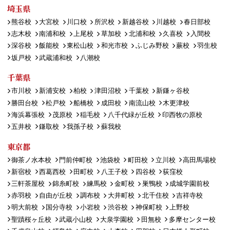
埼玉県
熊谷校
大宮校
川口校
所沢校
新越谷校
川越校
春日部校
志木校
南浦和校
上尾校
草加校
北浦和校
久喜校
入間校
深谷校
飯能校
東松山校
和光市校
ふじみ野校
蕨校
羽生校
坂戸校
武蔵浦和校
八潮校
千葉県
市川校
新浦安校
柏校
津田沼校
千葉校
新鎌ヶ谷校
勝田台校
松戸校
船橋校
成田校
南流山校
木更津校
海浜幕張校
茂原校
稲毛校
八千代緑が丘校
印西牧の原校
五井校
鎌取校
我孫子校
蘇我校
東京都
御茶ノ水本校
門前仲町校
池袋校
町田校
立川校
高田馬場校
新宿校
西葛西校
田町校
八王子校
四谷校
荻窪校
三軒茶屋校
錦糸町校
練馬校
金町校
巣鴨校
成城学園前校
赤羽校
自由が丘校
調布校
大井町校
北千住校
吉祥寺校
明大前校
国分寺校
小岩校
渋谷校
神保町校
上野校
聖蹟桜ヶ丘校
武蔵小山校
大泉学園校
田無校
多摩センター校