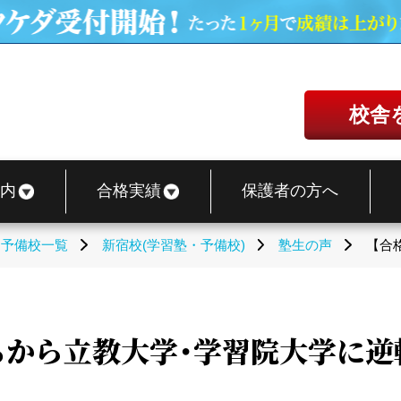
校舎
内
合格実績
保護者の方へ
・予備校一覧
新宿校(学習塾・予備校)
塾生の声
【合
落ちから立教大学・学習院大学に逆