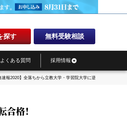
を探す
無料受験相談
よくある質問
採用情報
格速報2020】全落ちから立教大学・学習院大学に逆転合格！
転合格！