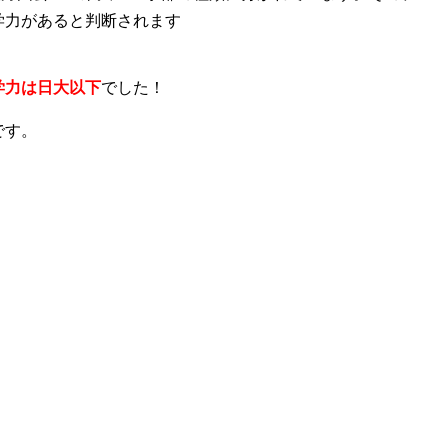
学力があると判断されます
学力は日大以下
でした！
です。