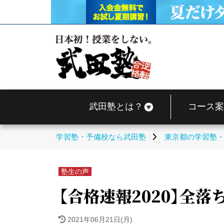
武田塾とは？
コース案
学習塾・予備校なら武田塾
東京都の学習塾
塾生の声
【合格速報2020】全
2021年06月21日(月)