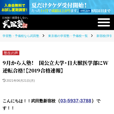
学習塾・予備校なら武田塾
東京都の学習塾・予備校一覧
新宿校(学習
塾生の声
9月から入塾！ 国公立大学・日大獣医学部にW
逆転合格！【2019合格速報】
2021年06月21日(月)
（
03-5937-3788
）
こんにちは！！武田塾新宿校
で
す！！