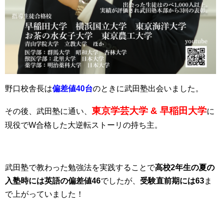
野口校舎長は
偏差値40台
のときに武田塾出会いました。
東京学芸大学 & 早稲田大学
その後、武田塾に通い、
に
現役でW合格した大逆転ストーリの持ち主。
武田塾で教わった勉強法を実践することで
高校2年生の夏の
入塾時には英語の偏差値46
でしたが、
受験直前期には63
ま
で上がっていました！