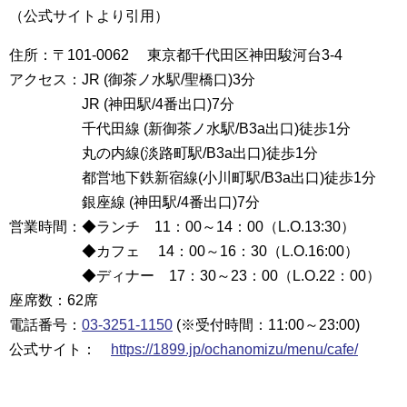
（公式サイトより引用）
住所：〒101-0062 東京都千代田区神田駿河台3-4
アクセス：JR (御茶ノ水駅/聖橋口)3分
JR (神田駅/4番出口)7分
千代田線 (新御茶ノ水駅/B3a出口)徒歩1分
丸の内線(淡路町駅/B3a出口)徒歩1分
都営地下鉄新宿線(小川町駅/B3a出口)徒歩1分
銀座線 (神田駅/4番出口)7分
営業時間：◆ランチ 11：00～14：00（L.O.13:30）
◆カフェ 14：00～16：30（L.O.16:00）
◆ディナー 17：30～23：00（L.O.22：00）
座席数：62席
電話番号：
03-3251-1150
(※受付時間：11:00～23:00)
公式サイト：
https://1899.jp/ochanomizu/menu/cafe/