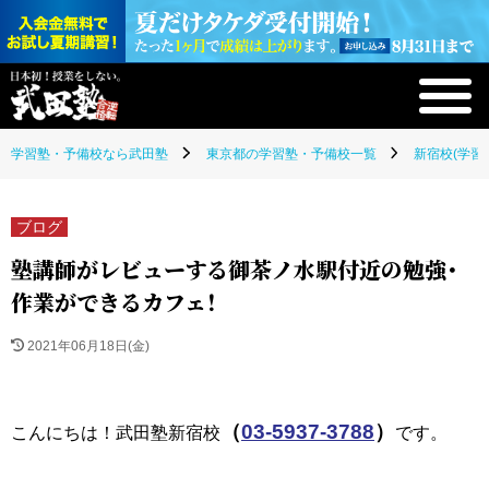
学習塾・予備校なら武田塾
東京都の学習塾・予備校一覧
新宿校(学習
ブログ
塾講師がレビューする御茶ノ水駅付近の勉強・
作業ができるカフェ！
2021年06月18日(金)
（
03-5937-3788
）
こんにちは！武田塾新宿校
です。