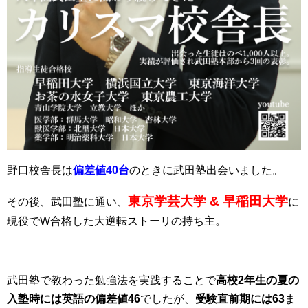
野口校舎長は
偏差値40台
のときに武田塾出会いました。
東京学芸大学 & 早稲田大学
その後、武田塾に通い、
に
現役でW合格した大逆転ストーリの持ち主。
武田塾で教わった勉強法を実践することで
高校2年生の夏の
入塾時には英語の偏差値46
でしたが、
受験直前期には63
ま