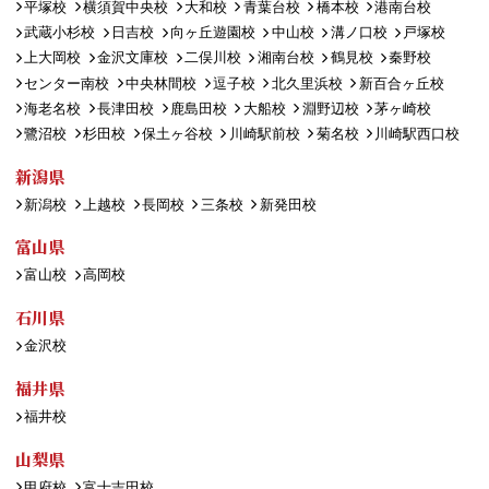
平塚校
横須賀中央校
大和校
青葉台校
橋本校
港南台校
武蔵小杉校
日吉校
向ヶ丘遊園校
中山校
溝ノ口校
戸塚校
上大岡校
金沢文庫校
二俣川校
湘南台校
鶴見校
秦野校
センター南校
中央林間校
逗子校
北久里浜校
新百合ヶ丘校
海老名校
長津田校
鹿島田校
大船校
淵野辺校
茅ヶ崎校
鷺沼校
杉田校
保土ヶ谷校
川崎駅前校
菊名校
川崎駅西口校
新潟県
新潟校
上越校
長岡校
三条校
新発田校
富山県
富山校
高岡校
石川県
金沢校
福井県
福井校
山梨県
甲府校
富士吉田校