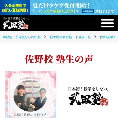
学習塾・予備校なら武田塾
栃木県の学習塾・予備校一覧
佐野校(学習
佐野校 塾生の声