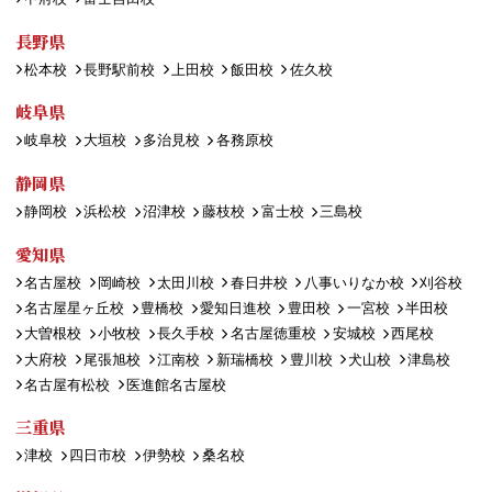
長野県
松本校
長野駅前校
上田校
飯田校
佐久校
岐阜県
岐阜校
大垣校
多治見校
各務原校
静岡県
静岡校
浜松校
沼津校
藤枝校
富士校
三島校
愛知県
名古屋校
岡崎校
太田川校
春日井校
八事いりなか校
刈谷校
名古屋星ヶ丘校
豊橋校
愛知日進校
豊田校
一宮校
半田校
大曽根校
小牧校
長久手校
名古屋徳重校
安城校
西尾校
大府校
尾張旭校
江南校
新瑞橋校
豊川校
犬山校
津島校
名古屋有松校
医進館名古屋校
三重県
津校
四日市校
伊勢校
桑名校