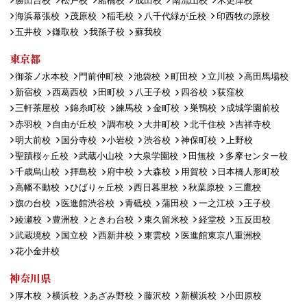
勝田台校
松戸校
船橋校
成田校
南流山校
木更津校
海浜幕張校
茂原校
稲毛校
八千代緑が丘校
印西牧の原校
五井校
鎌取校
我孫子校
蘇我校
東京都
御茶ノ水本校
門前仲町校
池袋校
町田校
立川校
高田馬場校
新宿校
西葛西校
田町校
八王子校
四谷校
荻窪校
三軒茶屋校
錦糸町校
練馬校
金町校
巣鴨校
成城学園前校
赤羽校
自由が丘校
調布校
大井町校
北千住校
吉祥寺校
明大前校
国分寺校
小岩校
渋谷校
神保町校
上野校
聖蹟桜ヶ丘校
武蔵小山校
大泉学園校
田無校
多摩センター校
千歳烏山校
拝島校
府中校
大森校
用賀校
日本橋人形町校
高幡不動校
ひばりヶ丘校
西日暮里校
秋葉原校
三鷹校
旗の台校
医進館渋谷校
青砥校
蒲田校
一之江校
王子校
綾瀬校
豊洲校
ときわ台校
東久留米校
経堂校
五反田校
武蔵境校
国立校
西新井校
東雲校
医進館東京八重洲校
花小金井校
神奈川県
厚木校
横浜校
あざみ野校
藤沢校
新横浜校
小田原校