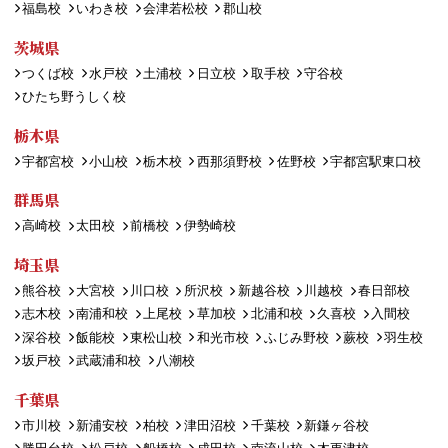
福島校
いわき校
会津若松校
郡山校
茨城県
つくば校
水戸校
土浦校
日立校
取手校
守谷校
ひたち野うしく校
栃木県
宇都宮校
小山校
栃木校
西那須野校
佐野校
宇都宮駅東口校
群馬県
高崎校
太田校
前橋校
伊勢崎校
埼玉県
熊谷校
大宮校
川口校
所沢校
新越谷校
川越校
春日部校
志木校
南浦和校
上尾校
草加校
北浦和校
久喜校
入間校
深谷校
飯能校
東松山校
和光市校
ふじみ野校
蕨校
羽生校
坂戸校
武蔵浦和校
八潮校
千葉県
市川校
新浦安校
柏校
津田沼校
千葉校
新鎌ヶ谷校