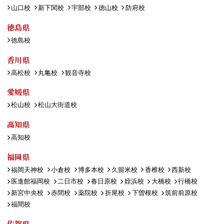
山口校
新下関校
宇部校
徳山校
防府校
徳島県
徳島校
香川県
高松校
丸亀校
観音寺校
愛媛県
松山校
松山大街道校
高知県
高知校
福岡県
福岡天神校
小倉校
博多本校
久留米校
香椎校
西新校
医進館福岡校
二日市校
春日原校
姪浜校
大橋校
行橋校
新宮中央校
赤間校
薬院校
折尾校
下曽根校
筑前前原校
福間校
佐賀県