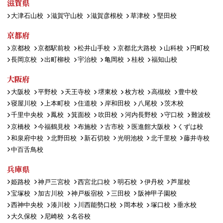
滋賀県
大津石山校
滋賀守山校
滋賀彦根校
草津校
堅田校
京都府
京都校
京都駅前校
松井山手校
京都北大路校
山科校
円町校
長岡京校
出町柳校
宇治校
亀岡校
桂校
福知山校
大阪府
大阪校
平野校
天王寺校
堺東校
枚方校
高槻校
豊中校
寝屋川校
上本町校
住道校
岸和田校
八尾校
茨木校
千里中央校
鳳校
箕面校
吹田校
河内長野校
守口校
難波校
京橋校
今福鶴見校
布施校
古市校
医進館大阪校
くずは校
和泉府中校
北野田校
新石切校
光明池校
北千里校
藤井寺校
中百舌鳥校
兵庫県
姫路校
神戸三宮校
西宮北口校
明石校
伊丹校
芦屋校
宝塚校
加古川校
神戸板宿校
三田校
阪神甲子園校
西神中央校
湊川校
川西能勢口校
岡本校
塚口校
垂水校
大久保校
尼崎校
名谷校