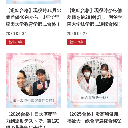
【逆転合格】現役時11月の
【逆転合格】現役時から偏
偏差値40台から、1年で早
差値を約20伸ばし、明治学
稲田大学教育学部に合格！
院大学法学部に逆転合格‼
2026.03.07
2026.02.27
塾生の声
塾生の声
【2026合格】日大基礎学
【2025合格】🌸高崎健康
力到達度テストで、第1志
福祉大 総合型選抜合格🌸
望の薬学部に合格！