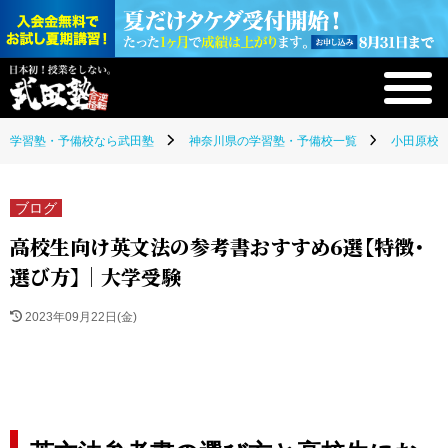
学習塾・予備校なら武田塾
神奈川県の学習塾・予備校一覧
小田原校(
ブログ
高校生向け英文法の参考書おすすめ6選【特徴・
選び方】｜大学受験
2023年09月22日(金)