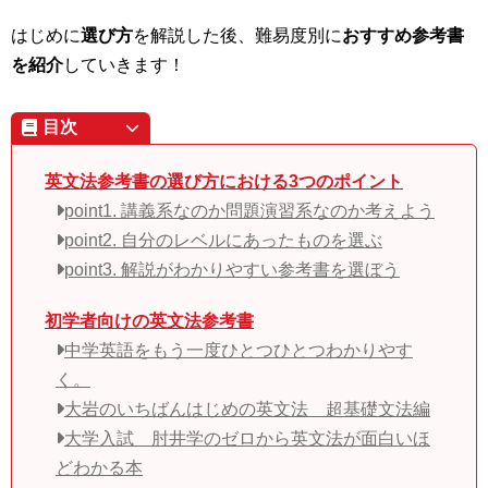
はじめに
選び方
を解説した後、難易度別に
おすすめ参考書
を紹介
していきます！
目次
英文法参考書の選び方における3つのポイント
point1. 講義系なのか問題演習系なのか考えよう
point2. 自分のレベルにあったものを選ぶ
point3. 解説がわかりやすい参考書を選ぼう
初学者向けの英文法参考書
中学英語をもう一度ひとつひとつわかりやす
く。
大岩のいちばんはじめの英文法 超基礎文法編
大学入試 肘井学のゼロから英文法が面白いほ
どわかる本