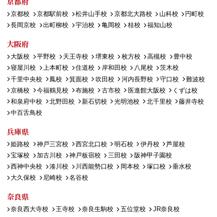
京都府
京都校
京都駅前校
松井山手校
京都北大路校
山科校
円町校
長岡京校
出町柳校
宇治校
亀岡校
桂校
福知山校
大阪府
大阪校
平野校
天王寺校
堺東校
枚方校
高槻校
豊中校
寝屋川校
上本町校
住道校
岸和田校
八尾校
茨木校
千里中央校
鳳校
箕面校
吹田校
河内長野校
守口校
難波校
京橋校
今福鶴見校
布施校
古市校
医進館大阪校
くずは校
和泉府中校
北野田校
新石切校
光明池校
北千里校
藤井寺校
中百舌鳥校
兵庫県
姫路校
神戸三宮校
西宮北口校
明石校
伊丹校
芦屋校
宝塚校
加古川校
神戸板宿校
三田校
阪神甲子園校
西神中央校
湊川校
川西能勢口校
岡本校
塚口校
垂水校
大久保校
尼崎校
名谷校
奈良県
奈良西大寺校
王寺校
奈良生駒校
五位堂校
JR奈良校