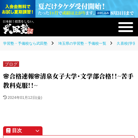
学習塾・予備校なら武田塾
埼玉県の学習塾・予備校一覧
久喜校(学習
ブログ
🌸合格速報🌸清泉女子大学・文学部合格！！~苦手
教科克服！！~
2024年01月12日(金)
目次