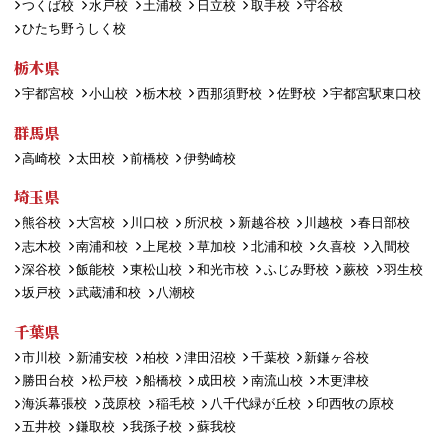
つくば校
水戸校
土浦校
日立校
取手校
守谷校
ひたち野うしく校
栃木県
宇都宮校
小山校
栃木校
西那須野校
佐野校
宇都宮駅東口校
群馬県
高崎校
太田校
前橋校
伊勢崎校
埼玉県
熊谷校
大宮校
川口校
所沢校
新越谷校
川越校
春日部校
志木校
南浦和校
上尾校
草加校
北浦和校
久喜校
入間校
深谷校
飯能校
東松山校
和光市校
ふじみ野校
蕨校
羽生校
坂戸校
武蔵浦和校
八潮校
千葉県
市川校
新浦安校
柏校
津田沼校
千葉校
新鎌ヶ谷校
勝田台校
松戸校
船橋校
成田校
南流山校
木更津校
海浜幕張校
茂原校
稲毛校
八千代緑が丘校
印西牧の原校
五井校
鎌取校
我孫子校
蘇我校