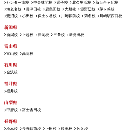
センター南校
中央林間校
逗子校
北久里浜校
新百合ヶ丘校
海老名校
長津田校
鹿島田校
大船校
淵野辺校
茅ヶ崎校
鷺沼校
杉田校
保土ヶ谷校
川崎駅前校
菊名校
川崎駅西口校
新潟県
新潟校
上越校
長岡校
三条校
新発田校
富山県
富山校
高岡校
石川県
金沢校
福井県
福井校
山梨県
甲府校
富士吉田校
長野県
松本校
長野駅前校
上田校
飯田校
佐久校