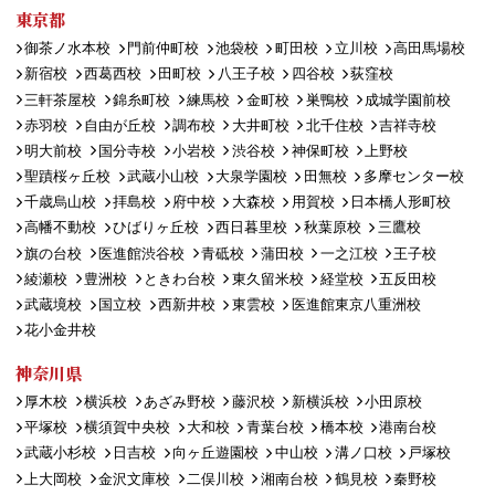
東京都
御茶ノ水本校
門前仲町校
池袋校
町田校
立川校
高田馬場校
新宿校
西葛西校
田町校
八王子校
四谷校
荻窪校
三軒茶屋校
錦糸町校
練馬校
金町校
巣鴨校
成城学園前校
赤羽校
自由が丘校
調布校
大井町校
北千住校
吉祥寺校
明大前校
国分寺校
小岩校
渋谷校
神保町校
上野校
聖蹟桜ヶ丘校
武蔵小山校
大泉学園校
田無校
多摩センター校
千歳烏山校
拝島校
府中校
大森校
用賀校
日本橋人形町校
高幡不動校
ひばりヶ丘校
西日暮里校
秋葉原校
三鷹校
旗の台校
医進館渋谷校
青砥校
蒲田校
一之江校
王子校
綾瀬校
豊洲校
ときわ台校
東久留米校
経堂校
五反田校
武蔵境校
国立校
西新井校
東雲校
医進館東京八重洲校
花小金井校
神奈川県
厚木校
横浜校
あざみ野校
藤沢校
新横浜校
小田原校
平塚校
横須賀中央校
大和校
青葉台校
橋本校
港南台校
武蔵小杉校
日吉校
向ヶ丘遊園校
中山校
溝ノ口校
戸塚校
上大岡校
金沢文庫校
二俣川校
湘南台校
鶴見校
秦野校