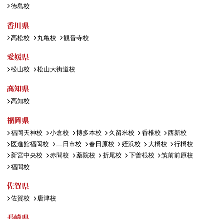
徳島校
香川県
高松校
丸亀校
観音寺校
愛媛県
松山校
松山大街道校
高知県
高知校
福岡県
福岡天神校
小倉校
博多本校
久留米校
香椎校
西新校
医進館福岡校
二日市校
春日原校
姪浜校
大橋校
行橋校
新宮中央校
赤間校
薬院校
折尾校
下曽根校
筑前前原校
福間校
佐賀県
佐賀校
唐津校
長崎県