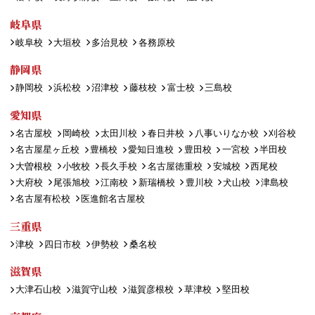
岐阜県
岐阜校
大垣校
多治見校
各務原校
静岡県
静岡校
浜松校
沼津校
藤枝校
富士校
三島校
愛知県
名古屋校
岡崎校
太田川校
春日井校
八事いりなか校
刈谷校
名古屋星ヶ丘校
豊橋校
愛知日進校
豊田校
一宮校
半田校
大曽根校
小牧校
長久手校
名古屋徳重校
安城校
西尾校
大府校
尾張旭校
江南校
新瑞橋校
豊川校
犬山校
津島校
名古屋有松校
医進館名古屋校
三重県
津校
四日市校
伊勢校
桑名校
滋賀県
大津石山校
滋賀守山校
滋賀彦根校
草津校
堅田校