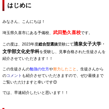
はじめに
みなさん、こんにちは！
武田塾久喜校
埼玉県久喜市にある予備校、
です。
清泉
女子大学
・
この度は、2023年度
総合型選抜
受験にて
文学部文化史学科
を受験し、見事合格された生徒さんを
紹介させていただきます！！
この生徒さんの
勉強の仕方
や
努力したこと
、生徒さんから
の
コメント
も紹介させていただきますので、ぜひ最後まで
ご覧いただけますと幸いです😊
では、早速紹介したいと思います！！