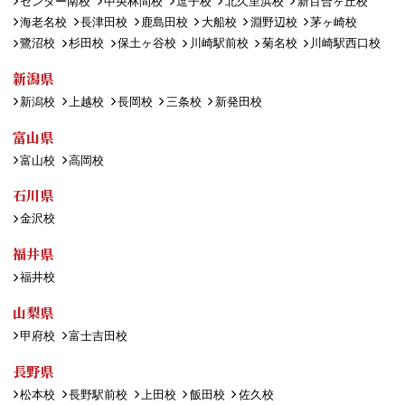
センター南校
中央林間校
逗子校
北久里浜校
新百合ヶ丘校
海老名校
長津田校
鹿島田校
大船校
淵野辺校
茅ヶ崎校
鷺沼校
杉田校
保土ヶ谷校
川崎駅前校
菊名校
川崎駅西口校
新潟県
新潟校
上越校
長岡校
三条校
新発田校
富山県
富山校
高岡校
石川県
金沢校
福井県
福井校
山梨県
甲府校
富士吉田校
長野県
松本校
長野駅前校
上田校
飯田校
佐久校