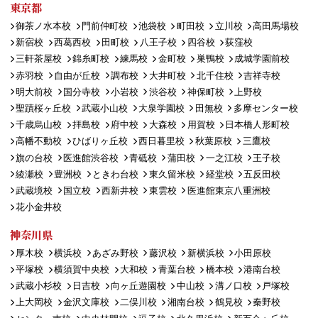
東京都
御茶ノ水本校
門前仲町校
池袋校
町田校
立川校
高田馬場校
新宿校
西葛西校
田町校
八王子校
四谷校
荻窪校
三軒茶屋校
錦糸町校
練馬校
金町校
巣鴨校
成城学園前校
赤羽校
自由が丘校
調布校
大井町校
北千住校
吉祥寺校
明大前校
国分寺校
小岩校
渋谷校
神保町校
上野校
聖蹟桜ヶ丘校
武蔵小山校
大泉学園校
田無校
多摩センター校
千歳烏山校
拝島校
府中校
大森校
用賀校
日本橋人形町校
高幡不動校
ひばりヶ丘校
西日暮里校
秋葉原校
三鷹校
旗の台校
医進館渋谷校
青砥校
蒲田校
一之江校
王子校
綾瀬校
豊洲校
ときわ台校
東久留米校
経堂校
五反田校
武蔵境校
国立校
西新井校
東雲校
医進館東京八重洲校
花小金井校
神奈川県
厚木校
横浜校
あざみ野校
藤沢校
新横浜校
小田原校
平塚校
横須賀中央校
大和校
青葉台校
橋本校
港南台校
武蔵小杉校
日吉校
向ヶ丘遊園校
中山校
溝ノ口校
戸塚校
上大岡校
金沢文庫校
二俣川校
湘南台校
鶴見校
秦野校