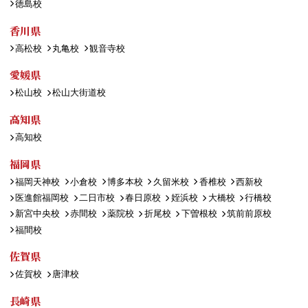
徳島校
香川県
高松校
丸亀校
観音寺校
愛媛県
松山校
松山大街道校
高知県
高知校
福岡県
福岡天神校
小倉校
博多本校
久留米校
香椎校
西新校
医進館福岡校
二日市校
春日原校
姪浜校
大橋校
行橋校
新宮中央校
赤間校
薬院校
折尾校
下曽根校
筑前前原校
福間校
佐賀県
佐賀校
唐津校
長崎県