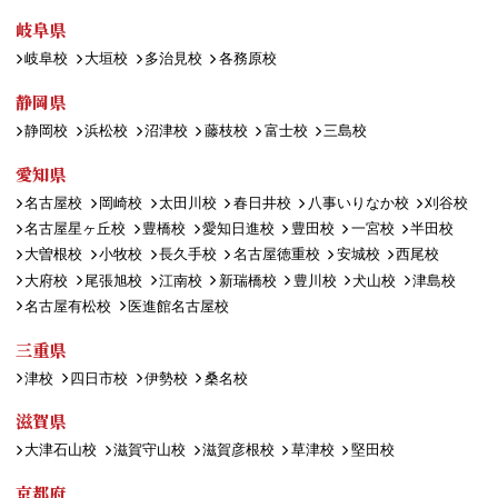
岐阜県
岐阜校
大垣校
多治見校
各務原校
静岡県
静岡校
浜松校
沼津校
藤枝校
富士校
三島校
愛知県
名古屋校
岡崎校
太田川校
春日井校
八事いりなか校
刈谷校
名古屋星ヶ丘校
豊橋校
愛知日進校
豊田校
一宮校
半田校
大曽根校
小牧校
長久手校
名古屋徳重校
安城校
西尾校
大府校
尾張旭校
江南校
新瑞橋校
豊川校
犬山校
津島校
名古屋有松校
医進館名古屋校
三重県
津校
四日市校
伊勢校
桑名校
滋賀県
大津石山校
滋賀守山校
滋賀彦根校
草津校
堅田校
京都府