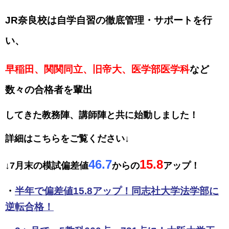
JR奈良校は自学自習の徹底管理・サポートを行
い、
早稲田、関関同立、旧帝大、医学部医学科
など
数々の合格者を輩出
してきた教務陣、講師陣と共に始動しました！
詳細はこちらをご覧ください↓
46.7
15.8
↓7月末の模試偏差値
からの
アップ！
・
半年で偏差値15.8アップ！同志社大学法学部に
逆転合格！