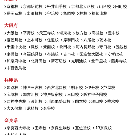
京都校
京都駅前校
松井山手校
京都北大路校
山科校
円町校
長岡京校
出町柳校
宇治校
亀岡校
桂校
福知山校
大阪府
大阪校
平野校
天王寺校
堺東校
枚方校
高槻校
豊中校
寝屋川校
上本町校
住道校
岸和田校
八尾校
茨木校
千里中央校
鳳校
箕面校
吹田校
河内長野校
守口校
難波校
京橋校
今福鶴見校
布施校
古市校
医進館大阪校
くずは校
和泉府中校
北野田校
新石切校
光明池校
北千里校
藤井寺校
中百舌鳥校
兵庫県
姫路校
神戸三宮校
西宮北口校
明石校
伊丹校
芦屋校
宝塚校
加古川校
神戸板宿校
三田校
阪神甲子園校
西神中央校
湊川校
川西能勢口校
岡本校
塚口校
垂水校
大久保校
尼崎校
名谷校
奈良県
奈良西大寺校
王寺校
奈良生駒校
五位堂校
JR奈良校
大和八木校