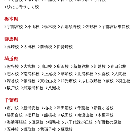
ひたち野うしく校
栃木県
宇都宮校
小山校
栃木校
西那須野校
佐野校
宇都宮駅東口校
群馬県
高崎校
太田校
前橋校
伊勢崎校
埼玉県
熊谷校
大宮校
川口校
所沢校
新越谷校
川越校
春日部校
志木校
南浦和校
上尾校
草加校
北浦和校
久喜校
入間校
深谷校
飯能校
東松山校
和光市校
ふじみ野校
蕨校
羽生校
坂戸校
武蔵浦和校
八潮校
千葉県
市川校
新浦安校
柏校
津田沼校
千葉校
新鎌ヶ谷校
勝田台校
松戸校
船橋校
成田校
南流山校
木更津校
海浜幕張校
茂原校
稲毛校
八千代緑が丘校
印西牧の原校
五井校
鎌取校
我孫子校
蘇我校