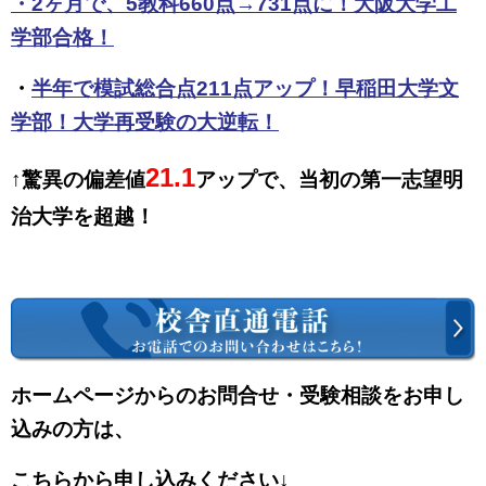
・
2ヶ月で、5教科660点→731点に！大阪大学工
学部合格！
・
半年で模試総合点211点アップ！早稲田大学文
学部！大学再受験の大逆転！
21.1
↑驚異の偏差値
アップで、当初の第一志望明
治大学を超越！
ホームページからのお問合せ・受験相談をお申し
込みの方は、
こちらから申し込みください↓