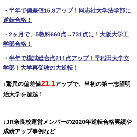
・
半年で偏差値15.8アップ！同志社大学法学部に
逆転合格！
・
2ヶ月で、5教科660点→731点に！大阪大学工
学部合格！
・
半年で模試総合点211点アップ！早稲田大学文
学部！大学再受験の大逆転！
21.1
↑驚異の偏差値
アップで、当初の第一志望明
治大学を超越！
↓JR奈良校運営メンバーの2020年逆転合格実績や
成績アップ事例など