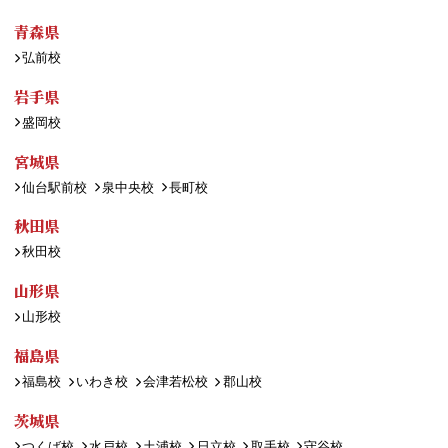
青森県
弘前校
岩手県
盛岡校
宮城県
仙台駅前校
泉中央校
長町校
秋田県
秋田校
山形県
山形校
福島県
福島校
いわき校
会津若松校
郡山校
茨城県
つくば校
水戸校
土浦校
日立校
取手校
守谷校