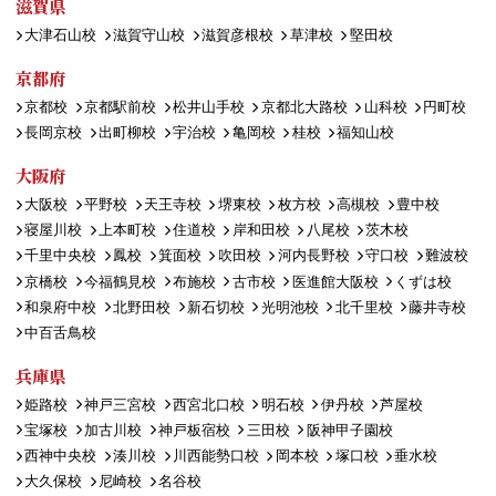
滋賀県
大津石山校
滋賀守山校
滋賀彦根校
草津校
堅田校
京都府
京都校
京都駅前校
松井山手校
京都北大路校
山科校
円町校
長岡京校
出町柳校
宇治校
亀岡校
桂校
福知山校
大阪府
大阪校
平野校
天王寺校
堺東校
枚方校
高槻校
豊中校
寝屋川校
上本町校
住道校
岸和田校
八尾校
茨木校
千里中央校
鳳校
箕面校
吹田校
河内長野校
守口校
難波校
京橋校
今福鶴見校
布施校
古市校
医進館大阪校
くずは校
和泉府中校
北野田校
新石切校
光明池校
北千里校
藤井寺校
中百舌鳥校
兵庫県
姫路校
神戸三宮校
西宮北口校
明石校
伊丹校
芦屋校
宝塚校
加古川校
神戸板宿校
三田校
阪神甲子園校
西神中央校
湊川校
川西能勢口校
岡本校
塚口校
垂水校
大久保校
尼崎校
名谷校