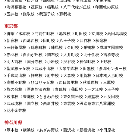
勝田台校
松戸校
船橋校
成田校
南流山校
木更津校
海浜幕張校
茂原校
稲毛校
八千代緑が丘校
印西牧の原校
五井校
鎌取校
我孫子校
蘇我校
東京都
御茶ノ水本校
門前仲町校
池袋校
町田校
立川校
高田馬場校
新宿校
西葛西校
田町校
八王子校
四谷校
荻窪校
三軒茶屋校
錦糸町校
練馬校
金町校
巣鴨校
成城学園前校
赤羽校
自由が丘校
調布校
大井町校
北千住校
吉祥寺校
明大前校
国分寺校
小岩校
渋谷校
神保町校
上野校
聖蹟桜ヶ丘校
武蔵小山校
大泉学園校
田無校
多摩センター校
千歳烏山校
拝島校
府中校
大森校
用賀校
日本橋人形町校
高幡不動校
ひばりヶ丘校
西日暮里校
秋葉原校
三鷹校
旗の台校
医進館渋谷校
青砥校
蒲田校
一之江校
王子校
綾瀬校
豊洲校
ときわ台校
東久留米校
経堂校
五反田校
武蔵境校
国立校
西新井校
東雲校
医進館東京八重洲校
花小金井校
神奈川県
厚木校
横浜校
あざみ野校
藤沢校
新横浜校
小田原校