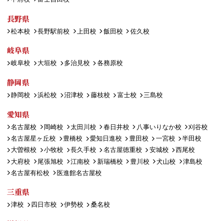
長野県
松本校
長野駅前校
上田校
飯田校
佐久校
岐阜県
岐阜校
大垣校
多治見校
各務原校
静岡県
静岡校
浜松校
沼津校
藤枝校
富士校
三島校
愛知県
名古屋校
岡崎校
太田川校
春日井校
八事いりなか校
刈谷校
名古屋星ヶ丘校
豊橋校
愛知日進校
豊田校
一宮校
半田校
大曽根校
小牧校
長久手校
名古屋徳重校
安城校
西尾校
大府校
尾張旭校
江南校
新瑞橋校
豊川校
犬山校
津島校
名古屋有松校
医進館名古屋校
三重県
津校
四日市校
伊勢校
桑名校