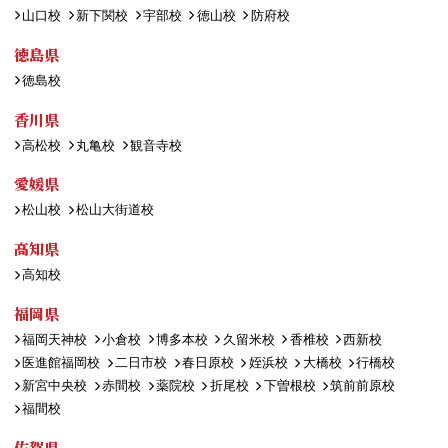
山口校
新下関校
宇部校
徳山校
防府校
徳島県
徳島校
香川県
高松校
丸亀校
観音寺校
愛媛県
松山校
松山大街道校
高知県
高知校
福岡県
福岡天神校
小倉校
博多本校
久留米校
香椎校
西新校
医進館福岡校
二日市校
春日原校
姪浜校
大橋校
行橋校
新宮中央校
赤間校
薬院校
折尾校
下曽根校
筑前前原校
福間校
佐賀県