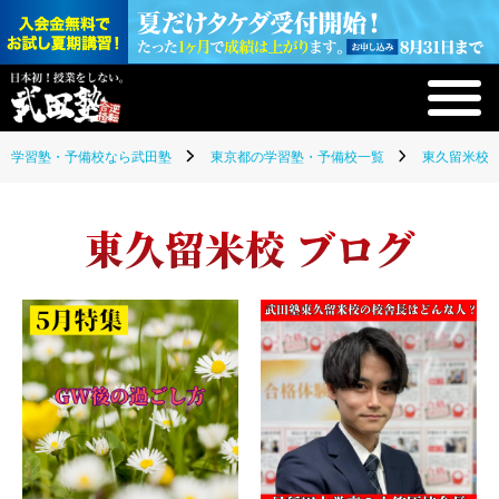
学習塾・予備校なら武田塾
東京都の学習塾・予備校一覧
東久留米校(
東久留米校 ブログ