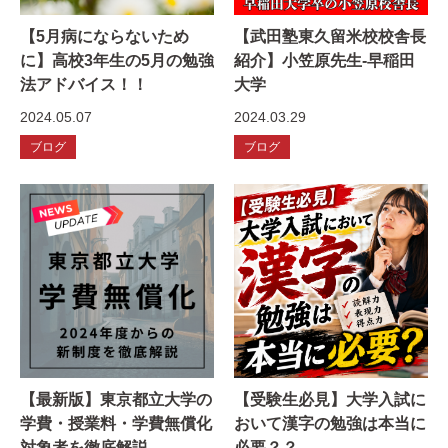
【5月病にならないため
【武田塾東久留米校校舎長
に】高校3年生の5月の勉強
紹介】小笠原先生-早稲田
法アドバイス！！
大学
2024.05.07
2024.03.29
ブログ
ブログ
【最新版】東京都立大学の
【受験生必見】大学入試に
学費・授業料・学費無償化
おいて漢字の勉強は本当に
対象者を徹底解説
必要？？