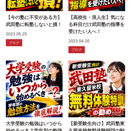
【今の塾に不安がある方】
【高校生・浪人生】気にな
武田塾に転塾しないと損！
る科目だけ武田塾の指導を
受けたい人へ！
2023.05.25
2023.04.20
ブログ
ブログ
大学受験の勉強はいつから
【新受験生向け】武田塾東
始めるべき？学年別の勉強
久留米校無料体験特訓の勧