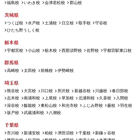
福島校
いわき校
会津若松校
郡山校
茨城県
つくば校
水戸校
土浦校
日立校
取手校
守谷校
ひたち野うしく校
栃木県
宇都宮校
小山校
栃木校
西那須野校
佐野校
宇都宮駅東口校
群馬県
高崎校
太田校
前橋校
伊勢崎校
埼玉県
熊谷校
大宮校
川口校
所沢校
新越谷校
川越校
春日部校
志木校
南浦和校
上尾校
草加校
北浦和校
久喜校
入間校
深谷校
飯能校
東松山校
和光市校
ふじみ野校
蕨校
羽生校
坂戸校
武蔵浦和校
八潮校
千葉県
市川校
新浦安校
柏校
津田沼校
千葉校
新鎌ヶ谷校