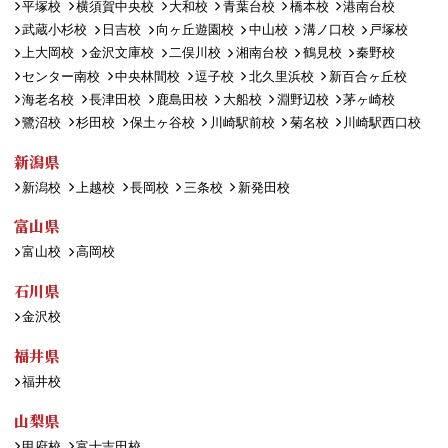
平塚校
横須賀中央校
大和校
青葉台校
橋本校
港南台校
武蔵小杉校
日吉校
向ヶ丘遊園校
中山校
溝ノ口校
戸塚校
上大岡校
金沢文庫校
二俣川校
湘南台校
鶴見校
秦野校
センター南校
中央林間校
逗子校
北久里浜校
新百合ヶ丘校
海老名校
長津田校
鹿島田校
大船校
淵野辺校
茅ヶ崎校
鷺沼校
杉田校
保土ヶ谷校
川崎駅前校
菊名校
川崎駅西口校
新潟県
新潟校
上越校
長岡校
三条校
新発田校
富山県
富山校
高岡校
石川県
金沢校
福井県
福井校
山梨県
甲府校
富士吉田校