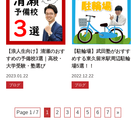
【浪人生向け】清瀬のおす
【駐輪場】武田塾がおすす
すめの予備校3選｜高校・
めする東久留米駅周辺駐輪
大学受験・塾選び
場5選！！
2023.01.22
2022.12.22
ブログ
ブログ
Page 1 / 7
1
2
3
4
5
6
7
»