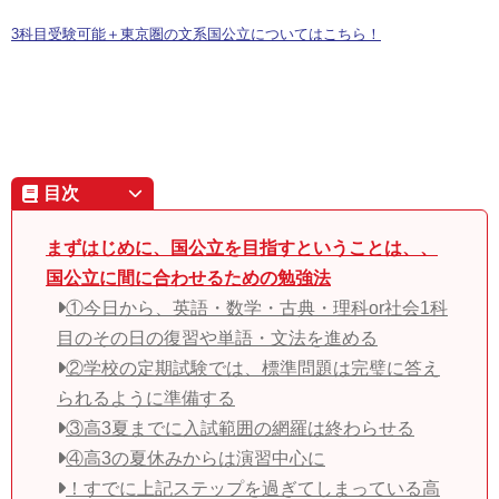
3科目受験可能＋東京圏の文系国公立についてはこちら！
目次
まずはじめに、国公立を目指すということは、、
国公立に間に合わせるための勉強法
①今日から、英語・数学・古典・理科or社会1科
目のその日の復習や単語・文法を進める
②学校の定期試験では、標準問題は完璧に答え
られるように準備する
③高3夏までに入試範囲の網羅は終わらせる
④高3の夏休みからは演習中心に
！すでに上記ステップを過ぎてしまっている高