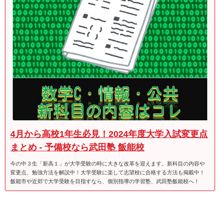
4月から高校1年生必見！2024年度大学入試変更点
まとめ - 予備校なら武田塾 飯能校
今の中３生「新高１」が大学受験の時に大きな改革を迎えます。新科目の内容や
変更点、勉強方法を解説中！大学受験に楽して志望校に合格する方法も掲載中！
飯能市や近郊で大学受験を目指すなら、個別指導の学習塾、武田塾飯能校へ！