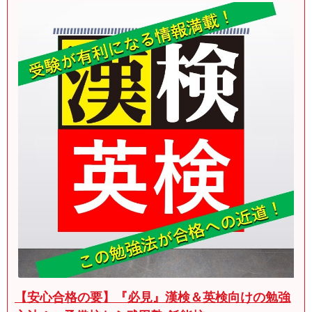
【安心合格の要】『必見』漢検＆英検向けの勉強