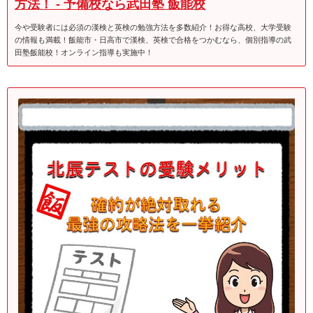
方法！ - 予備校なら武田塾 飯能校
今や受験者には必須の漢検と英検の勉強方法を多数紹介！お得な高校、大学受験
の情報も満載！飯能市・日高市で漢検、英検で合格をつかむなら、個別指導の武
田塾飯能校！オンライン指導も実施中！