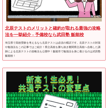
北辰テストのメリットと確約が取れる最強の攻略
法を一挙紹介 - 予備校なら武田塾 飯能校
埼玉県で高校受験を考えるなら北辰テストは必須の模試です。北辰テストの対策
や勉強法をこの記事ではご紹介！県立高校を勝ち抜き難関県立高校へ合格した講
師による北辰テストの攻略法も公開中！飯能市で勉強法を身に着けるのは武田塾
飯能校！