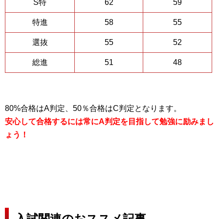
S特
62
59
特進
58
55
選抜
55
52
総進
51
48
80%合格はA判定、50％合格はC判定となります。
安心して合格するには常にA判定を目指して勉強に励みまし
ょう！
入試関連のおススメ記事