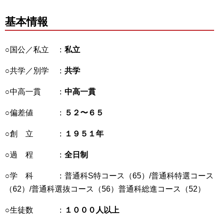
基本情報
○国公／私立 ：
私立
○共学／別学 ：
共学
○中高一貫 ：
中高一貫
○偏差値 ：
５２〜６５
○創 立 ：
１９５１年
○過 程 ：
全日制
○学 科 ：普通科S特コース（65）/普通科特選コース
（62）/普通科選抜コース（56）普通科総進コース（52）
○生徒数 ：
１０００人以上