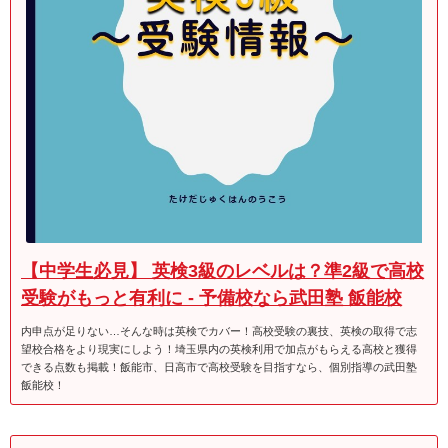
【中学生必見】 英検3級のレベルは？準2級で高校
受験がもっと有利に - 予備校なら武田塾 飯能校
内申点が足りない…そんな時は英検でカバー！高校受験の裏技、英検の取得で志
望校合格をより現実にしよう！埼玉県内の英検利用で加点がもらえる高校と獲得
できる点数も掲載！飯能市、日高市で高校受験を目指すなら、個別指導の武田塾
飯能校！