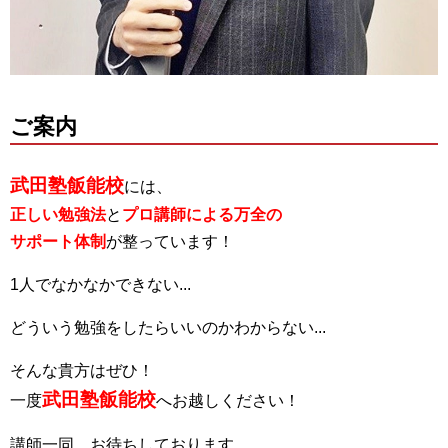
ご案内
武田塾飯能校
には、
正しい勉強法
と
プロ講師による万全の
サポート体制
が整っています！
1人でなかなかできない...
どういう勉強をしたらいいのかわからない...
そんな貴方はぜひ！
武田塾飯能校
一度
へお越しください！
講師一同、お待ちしております。