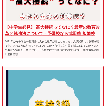
【中学生必見】 高大接続ってなに？最新の教育改
革と勉強法について - 予備校なら武田塾 飯能校
2021年から中学生の教科書に大きな改革が起こりました。入試試験にも影響が出
る中、どのように対策をすればいいのか？有利に立ち回る方法はあるのか？など
の有益な情報を一挙にご紹介！高校受験で志望校に合格するなら、個別指導の武
田塾飯能校