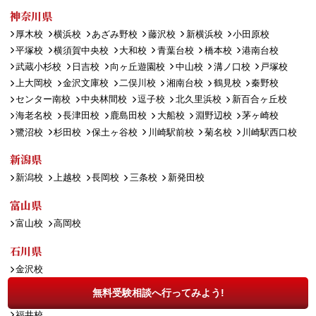
神奈川県
厚木校
横浜校
あざみ野校
藤沢校
新横浜校
小田原校
平塚校
横須賀中央校
大和校
青葉台校
橋本校
港南台校
武蔵小杉校
日吉校
向ヶ丘遊園校
中山校
溝ノ口校
戸塚校
上大岡校
金沢文庫校
二俣川校
湘南台校
鶴見校
秦野校
センター南校
中央林間校
逗子校
北久里浜校
新百合ヶ丘校
海老名校
長津田校
鹿島田校
大船校
淵野辺校
茅ヶ崎校
鷺沼校
杉田校
保土ヶ谷校
川崎駅前校
菊名校
川崎駅西口校
新潟県
新潟校
上越校
長岡校
三条校
新発田校
富山県
富山校
高岡校
石川県
金沢校
無料受験相談へ行ってみよう!
福井県
福井校