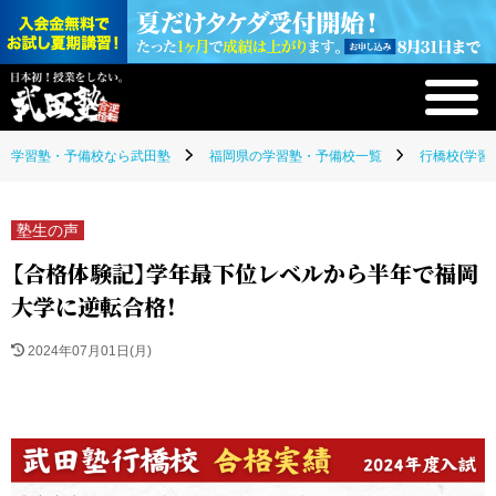
学習塾・予備校なら武田塾
福岡県の学習塾・予備校一覧
行橋校(学習
塾生の声
【合格体験記】学年最下位レベルから半年で福岡
大学に逆転合格！
2024年07月01日(月)