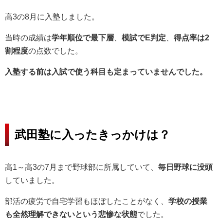
高3の8月に入塾しました。
当時の成績は
学年順位で最下層
、
模試でE判定
、
得点率は2
割程度
の点数でした。
入塾する前は入試で使う科目も定まっていませんでした。
武田塾に入ったきっかけは？
高1～高3の7月まで野球部に所属していて、
毎日野球に没頭
していました。
部活の疲労で自宅学習もほぼしたことがなく、
学校の授業
も全然理解できないという悲惨な状態
でした。