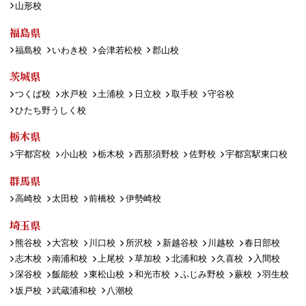
山形校
福島県
福島校
いわき校
会津若松校
郡山校
茨城県
つくば校
水戸校
土浦校
日立校
取手校
守谷校
ひたち野うしく校
栃木県
宇都宮校
小山校
栃木校
西那須野校
佐野校
宇都宮駅東口校
群馬県
高崎校
太田校
前橋校
伊勢崎校
埼玉県
熊谷校
大宮校
川口校
所沢校
新越谷校
川越校
春日部校
志木校
南浦和校
上尾校
草加校
北浦和校
久喜校
入間校
深谷校
飯能校
東松山校
和光市校
ふじみ野校
蕨校
羽生校
坂戸校
武蔵浦和校
八潮校