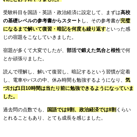
受験科目を国語・英語・政治経済に設定して、まずは
高校
の基礎レベルの参考書からスタート
し、その参考書が
完璧
になるまで解いて復習・暗記を何度も繰り返す
といった感
じの宿題をこなしていきました。
宿題が多くて大変でしたが、
部活で鍛えた気合と根性
で何
とか頑張りました。
読んで理解し、解いて復習し、暗記するという習慣が定着
し、電車やバスの中、休み時間も勉強するようになり、
気
づけば1日10時間は当たり前に勉強できるようになっていま
した。
過去問の点数でも、
国語では9割、政治経済では8割
くらい
とれることもあり、とても成長を感じました。