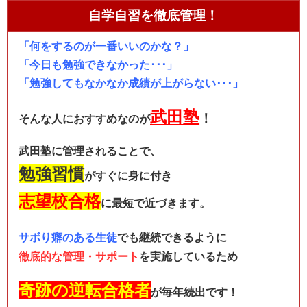
自学自習を徹底管理！
「何をするのが一番いいのかな？」
「今日も勉強できなかった･･･」
「勉強してもなかなか成績が上がらない･･･」
武田塾
！
そんな人におすすめなのが
武田塾に管理されることで、
勉強習慣
が
すぐに身に付き
志望校合格
に最短で近づきます。
サボり癖のある生徒
でも
継続できるように
徹底的な管理・サポート
を実施しているため
奇跡の逆転合格者
が毎年続出です！