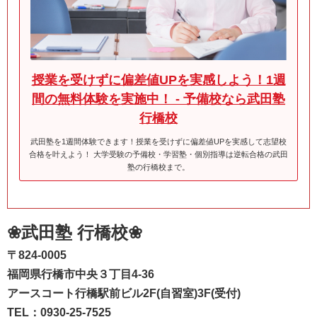
授業を受けずに偏差値UPを実感しよう！1週
間の無料体験を実施中！ - 予備校なら武田塾
行橋校
武田塾を1週間体験できます！授業を受けずに偏差値UPを実感して志望校
合格を叶えよう！ 大学受験の予備校・学習塾・個別指導は逆転合格の武田
塾の行橋校まで。
❀武田塾 行橋校❀
〒824-0005
福岡県行橋市中央３丁目4-36
アースコート行橋駅前ビル2F(自習室)3F(受付)
TEL：0930-25-7525