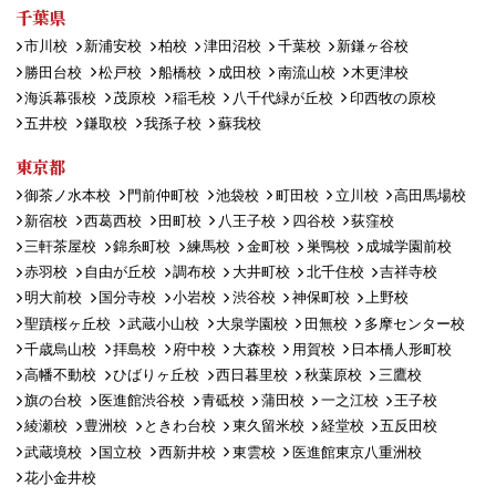
千葉県
市川校
新浦安校
柏校
津田沼校
千葉校
新鎌ヶ谷校
勝田台校
松戸校
船橋校
成田校
南流山校
木更津校
海浜幕張校
茂原校
稲毛校
八千代緑が丘校
印西牧の原校
五井校
鎌取校
我孫子校
蘇我校
東京都
御茶ノ水本校
門前仲町校
池袋校
町田校
立川校
高田馬場校
新宿校
西葛西校
田町校
八王子校
四谷校
荻窪校
三軒茶屋校
錦糸町校
練馬校
金町校
巣鴨校
成城学園前校
赤羽校
自由が丘校
調布校
大井町校
北千住校
吉祥寺校
明大前校
国分寺校
小岩校
渋谷校
神保町校
上野校
聖蹟桜ヶ丘校
武蔵小山校
大泉学園校
田無校
多摩センター校
千歳烏山校
拝島校
府中校
大森校
用賀校
日本橋人形町校
高幡不動校
ひばりヶ丘校
西日暮里校
秋葉原校
三鷹校
旗の台校
医進館渋谷校
青砥校
蒲田校
一之江校
王子校
綾瀬校
豊洲校
ときわ台校
東久留米校
経堂校
五反田校
武蔵境校
国立校
西新井校
東雲校
医進館東京八重洲校
花小金井校