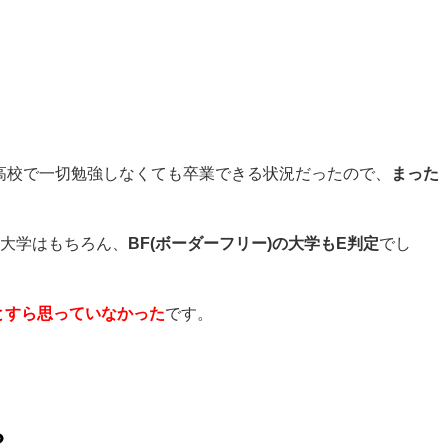
高校で一切勉強しなくても卒業できる状況だったので、
まった
岡大学はもちろん、
BF(ボーダーフリ
ー)の大学もE判定
でし
とすら思っていなかった
です。
？