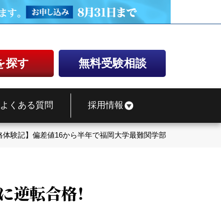
を探す
無料受験相談
よくある質問
採用情報
格体験記】偏差値16から半年で福岡大学最難関学部に逆転合格！
に逆転合格！