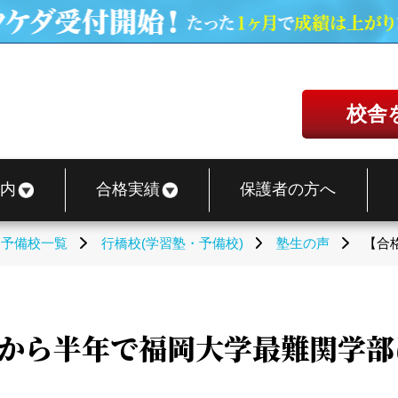
校舎
内
合格実績
保護者の方へ
・予備校一覧
行橋校(学習塾・予備校)
塾生の声
【合
6から半年で福岡大学最難関学部