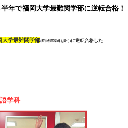
ら半年で福岡大学最難関学部に逆転合格！
岡大学最難関学部
に逆転合格した
(医学部医学科を除く)
ス語学科