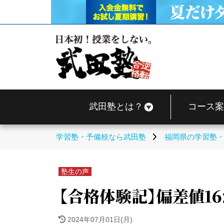
武田塾とは？
コース案
学習塾・予備校なら武田塾
福岡県の学習塾
塾生の声
【合格体験記】偏差値1
2024年07月01日(月)