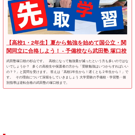
【高校1・2年生】夏から勉強を始めて国公立・関
関同立に合格しよう！ - 予備校なら武田塾 塚口校
武田塾塚口校の杉山です。 高校になって勉強量が減ったという方も多いのではな
いでしょうか？ 多くの高校生や保護者の方から「受験勉強はいつからすればいい
の？？」と質問を受けます。 答えは「高校1年生から！遅くとも２年生から！」で
す。 その理由について深堀をしていきましょう 大学受験の予備校・学習塾・個
別指導は逆転合格の武田塾の塚口校まで。