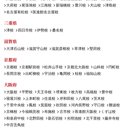
大府校
尾張旭校
江南校
新瑞橋校
豊川校
犬山校
津島校
名古屋有松校
医進館名古屋校
三重県
津校
四日市校
伊勢校
桑名校
滋賀県
大津石山校
滋賀守山校
滋賀彦根校
草津校
堅田校
京都府
京都校
京都駅前校
松井山手校
京都北大路校
山科校
円町校
長岡京校
出町柳校
宇治校
亀岡校
桂校
福知山校
大阪府
大阪校
平野校
天王寺校
堺東校
枚方校
高槻校
豊中校
寝屋川校
上本町校
住道校
岸和田校
八尾校
茨木校
千里中央校
鳳校
箕面校
吹田校
河内長野校
守口校
難波校
京橋校
今福鶴見校
布施校
古市校
医進館大阪校
くずは校
和泉府中校
北野田校
新石切校
光明池校
北千里校
藤井寺校
中百舌鳥校