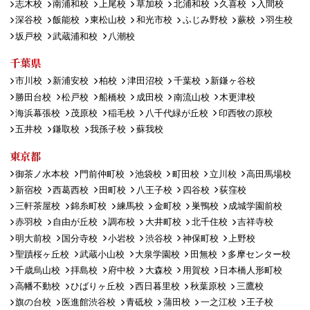
志木校
南浦和校
上尾校
草加校
北浦和校
久喜校
入間校
深谷校
飯能校
東松山校
和光市校
ふじみ野校
蕨校
羽生校
坂戸校
武蔵浦和校
八潮校
千葉県
市川校
新浦安校
柏校
津田沼校
千葉校
新鎌ヶ谷校
勝田台校
松戸校
船橋校
成田校
南流山校
木更津校
海浜幕張校
茂原校
稲毛校
八千代緑が丘校
印西牧の原校
五井校
鎌取校
我孫子校
蘇我校
東京都
御茶ノ水本校
門前仲町校
池袋校
町田校
立川校
高田馬場校
新宿校
西葛西校
田町校
八王子校
四谷校
荻窪校
三軒茶屋校
錦糸町校
練馬校
金町校
巣鴨校
成城学園前校
赤羽校
自由が丘校
調布校
大井町校
北千住校
吉祥寺校
明大前校
国分寺校
小岩校
渋谷校
神保町校
上野校
聖蹟桜ヶ丘校
武蔵小山校
大泉学園校
田無校
多摩センター校
千歳烏山校
拝島校
府中校
大森校
用賀校
日本橋人形町校
高幡不動校
ひばりヶ丘校
西日暮里校
秋葉原校
三鷹校
旗の台校
医進館渋谷校
青砥校
蒲田校
一之江校
王子校