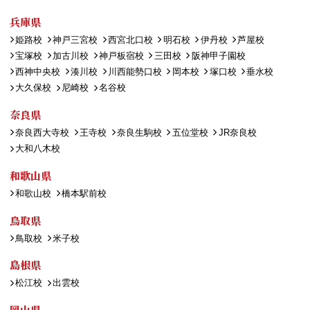
兵庫県
姫路校
神戸三宮校
西宮北口校
明石校
伊丹校
芦屋校
宝塚校
加古川校
神戸板宿校
三田校
阪神甲子園校
西神中央校
湊川校
川西能勢口校
岡本校
塚口校
垂水校
大久保校
尼崎校
名谷校
奈良県
奈良西大寺校
王寺校
奈良生駒校
五位堂校
JR奈良校
大和八木校
和歌山県
和歌山校
橋本駅前校
鳥取県
鳥取校
米子校
島根県
松江校
出雲校
岡山県