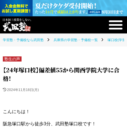
学習塾・予備校なら武田塾
兵庫県の学習塾・予備校一覧
塚口校(学習
塾生の声
【24年塚口校】偏差値55から関西学院大学に合
格！
2024年11月18日(月)
こんにちは！
阪急塚口駅から徒歩3分、武田塾塚口校です！