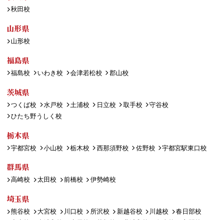
秋田校
山形県
山形校
福島県
福島校
いわき校
会津若松校
郡山校
茨城県
つくば校
水戸校
土浦校
日立校
取手校
守谷校
ひたち野うしく校
栃木県
宇都宮校
小山校
栃木校
西那須野校
佐野校
宇都宮駅東口校
群馬県
高崎校
太田校
前橋校
伊勢崎校
埼玉県
熊谷校
大宮校
川口校
所沢校
新越谷校
川越校
春日部校