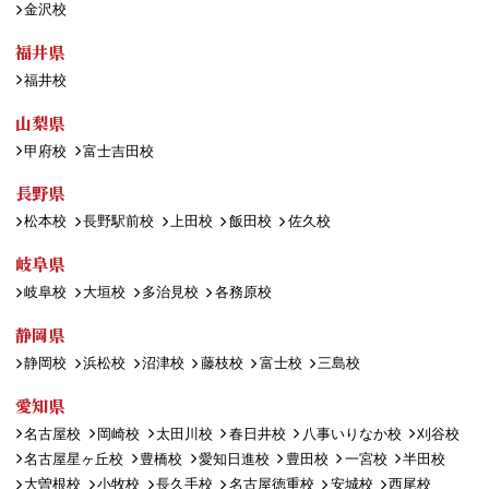
金沢校
福井県
福井校
山梨県
甲府校
富士吉田校
長野県
松本校
長野駅前校
上田校
飯田校
佐久校
岐阜県
岐阜校
大垣校
多治見校
各務原校
静岡県
静岡校
浜松校
沼津校
藤枝校
富士校
三島校
愛知県
名古屋校
岡崎校
太田川校
春日井校
八事いりなか校
刈谷校
名古屋星ヶ丘校
豊橋校
愛知日進校
豊田校
一宮校
半田校
大曽根校
小牧校
長久手校
名古屋徳重校
安城校
西尾校