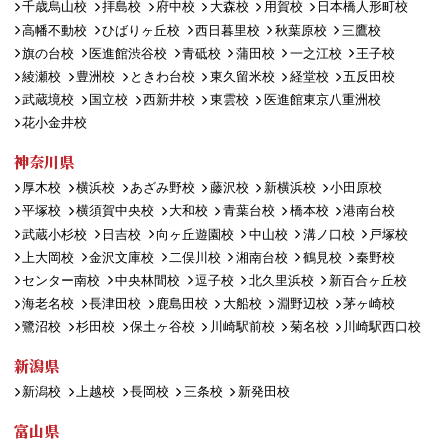
千歳烏山校
拝島校
府中校
大森校
用賀校
日本橋人形町校
高幡不動校
ひばりヶ丘校
西日暮里校
秋葉原校
三鷹校
旗の台校
医進館渋谷校
青砥校
蒲田校
一之江校
王子校
綾瀬校
豊洲校
ときわ台校
東久留米校
経堂校
五反田校
武蔵境校
国立校
西新井校
東雲校
医進館東京八重洲校
花小金井校
神奈川県
厚木校
横浜校
あざみ野校
藤沢校
新横浜校
小田原校
平塚校
横須賀中央校
大和校
青葉台校
橋本校
港南台校
武蔵小杉校
日吉校
向ヶ丘遊園校
中山校
溝ノ口校
戸塚校
上大岡校
金沢文庫校
二俣川校
湘南台校
鶴見校
秦野校
センター南校
中央林間校
逗子校
北久里浜校
新百合ヶ丘校
海老名校
長津田校
鹿島田校
大船校
淵野辺校
茅ヶ崎校
鷺沼校
杉田校
保土ヶ谷校
川崎駅前校
菊名校
川崎駅西口校
新潟県
新潟校
上越校
長岡校
三条校
新発田校
富山県