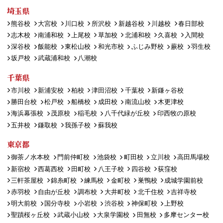
埼玉県
熊谷校
大宮校
川口校
所沢校
新越谷校
川越校
春日部校
志木校
南浦和校
上尾校
草加校
北浦和校
久喜校
入間校
深谷校
飯能校
東松山校
和光市校
ふじみ野校
蕨校
羽生校
坂戸校
武蔵浦和校
八潮校
千葉県
市川校
新浦安校
柏校
津田沼校
千葉校
新鎌ヶ谷校
勝田台校
松戸校
船橋校
成田校
南流山校
木更津校
海浜幕張校
茂原校
稲毛校
八千代緑が丘校
印西牧の原校
五井校
鎌取校
我孫子校
蘇我校
東京都
御茶ノ水本校
門前仲町校
池袋校
町田校
立川校
高田馬場校
新宿校
西葛西校
田町校
八王子校
四谷校
荻窪校
三軒茶屋校
錦糸町校
練馬校
金町校
巣鴨校
成城学園前校
赤羽校
自由が丘校
調布校
大井町校
北千住校
吉祥寺校
明大前校
国分寺校
小岩校
渋谷校
神保町校
上野校
聖蹟桜ヶ丘校
武蔵小山校
大泉学園校
田無校
多摩センター校