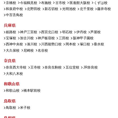
京橋校
今福鶴見校
布施校
古市校
医進館大阪校
くずは校
和泉府中校
北野田校
新石切校
光明池校
北千里校
藤井寺校
中百舌鳥校
兵庫県
姫路校
神戸三宮校
西宮北口校
明石校
伊丹校
芦屋校
宝塚校
加古川校
神戸板宿校
三田校
阪神甲子園校
西神中央校
湊川校
川西能勢口校
岡本校
塚口校
垂水校
大久保校
尼崎校
名谷校
奈良県
奈良西大寺校
王寺校
奈良生駒校
五位堂校
JR奈良校
大和八木校
和歌山県
和歌山校
橋本駅前校
鳥取県
鳥取校
米子校
島根県