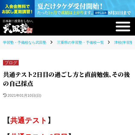
学習塾・予備校なら武田塾
三重県の学習塾・予備校一覧
津校(学習塾
ブログ
共通テスト2日目の過ごし方と直前勉強、その後
の自己採点
2021年01月10日(日)
【
共通テスト
】