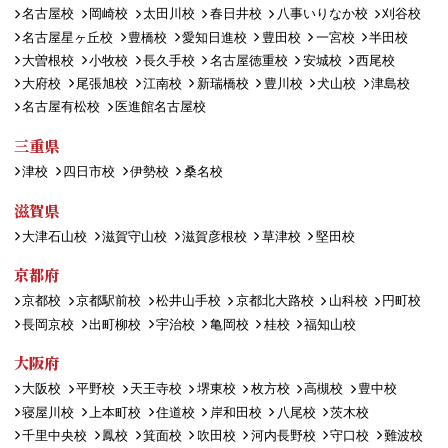
名古屋校
岡崎校
太田川校
春日井校
八事いりなか校
刈谷校
名古屋星ヶ丘校
豊橋校
愛知日進校
豊田校
一宮校
半田校
大曽根校
小牧校
長久手校
名古屋徳重校
安城校
西尾校
大府校
尾張旭校
江南校
新瑞橋校
豊川校
犬山校
津島校
名古屋有松校
医進館名古屋校
三重県
津校
四日市校
伊勢校
桑名校
滋賀県
大津石山校
滋賀守山校
滋賀彦根校
草津校
堅田校
京都府
京都校
京都駅前校
松井山手校
京都北大路校
山科校
円町校
長岡京校
出町柳校
宇治校
亀岡校
桂校
福知山校
大阪府
大阪校
平野校
天王寺校
堺東校
枚方校
高槻校
豊中校
寝屋川校
上本町校
住道校
岸和田校
八尾校
茨木校
千里中央校
鳳校
箕面校
吹田校
河内長野校
守口校
難波校