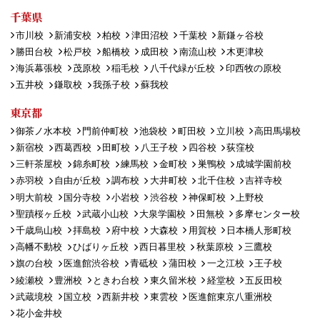
千葉県
市川校
新浦安校
柏校
津田沼校
千葉校
新鎌ヶ谷校
勝田台校
松戸校
船橋校
成田校
南流山校
木更津校
海浜幕張校
茂原校
稲毛校
八千代緑が丘校
印西牧の原校
五井校
鎌取校
我孫子校
蘇我校
東京都
御茶ノ水本校
門前仲町校
池袋校
町田校
立川校
高田馬場校
新宿校
西葛西校
田町校
八王子校
四谷校
荻窪校
三軒茶屋校
錦糸町校
練馬校
金町校
巣鴨校
成城学園前校
赤羽校
自由が丘校
調布校
大井町校
北千住校
吉祥寺校
明大前校
国分寺校
小岩校
渋谷校
神保町校
上野校
聖蹟桜ヶ丘校
武蔵小山校
大泉学園校
田無校
多摩センター校
千歳烏山校
拝島校
府中校
大森校
用賀校
日本橋人形町校
高幡不動校
ひばりヶ丘校
西日暮里校
秋葉原校
三鷹校
旗の台校
医進館渋谷校
青砥校
蒲田校
一之江校
王子校
綾瀬校
豊洲校
ときわ台校
東久留米校
経堂校
五反田校
武蔵境校
国立校
西新井校
東雲校
医進館東京八重洲校
花小金井校