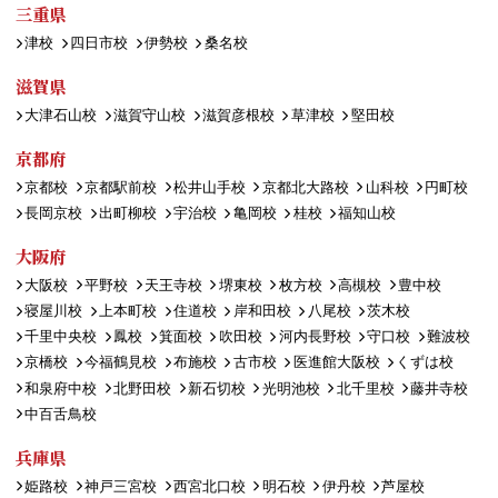
三重県
津校
四日市校
伊勢校
桑名校
滋賀県
大津石山校
滋賀守山校
滋賀彦根校
草津校
堅田校
京都府
京都校
京都駅前校
松井山手校
京都北大路校
山科校
円町校
長岡京校
出町柳校
宇治校
亀岡校
桂校
福知山校
大阪府
大阪校
平野校
天王寺校
堺東校
枚方校
高槻校
豊中校
寝屋川校
上本町校
住道校
岸和田校
八尾校
茨木校
千里中央校
鳳校
箕面校
吹田校
河内長野校
守口校
難波校
京橋校
今福鶴見校
布施校
古市校
医進館大阪校
くずは校
和泉府中校
北野田校
新石切校
光明池校
北千里校
藤井寺校
中百舌鳥校
兵庫県
姫路校
神戸三宮校
西宮北口校
明石校
伊丹校
芦屋校