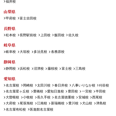
福井校
山梨県
甲府校
富士吉田校
長野県
松本校
長野駅前校
上田校
飯田校
佐久校
岐阜県
岐阜校
大垣校
多治見校
各務原校
静岡県
静岡校
浜松校
沼津校
藤枝校
富士校
三島校
愛知県
名古屋校
岡崎校
太田川校
春日井校
八事いりなか校
刈谷校
名古屋星ヶ丘校
豊橋校
愛知日進校
豊田校
一宮校
半田校
大曽根校
小牧校
長久手校
名古屋徳重校
安城校
西尾校
大府校
尾張旭校
江南校
新瑞橋校
豊川校
犬山校
津島校
名古屋有松校
医進館名古屋校