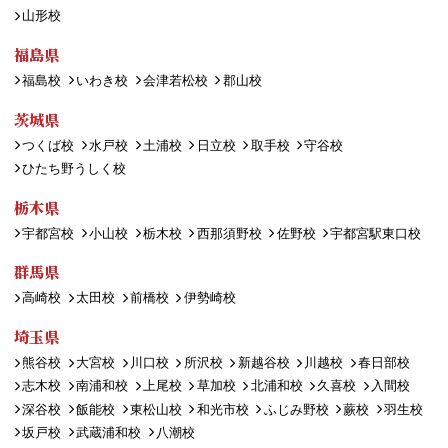
山形校
福島県
福島校
いわき校
会津若松校
郡山校
茨城県
つくば校
水戸校
土浦校
日立校
取手校
守谷校
ひたち野うしく校
栃木県
宇都宮校
小山校
栃木校
西那須野校
佐野校
宇都宮駅東口校
群馬県
高崎校
太田校
前橋校
伊勢崎校
埼玉県
熊谷校
大宮校
川口校
所沢校
新越谷校
川越校
春日部校
志木校
南浦和校
上尾校
草加校
北浦和校
久喜校
入間校
深谷校
飯能校
東松山校
和光市校
ふじみ野校
蕨校
羽生校
坂戸校
武蔵浦和校
八潮校