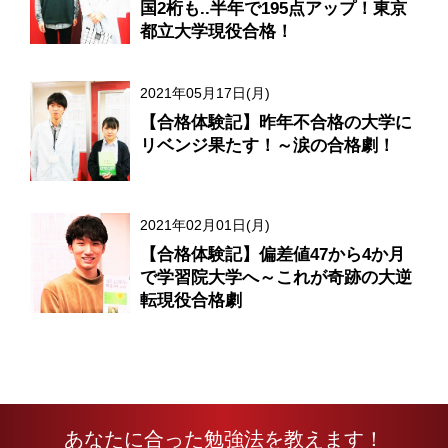
国2桁も..半年で195点アップ！東京
都立大学現役合格！
2021年05月17日(月)
【合格体験記】昨年不合格の大学に
リベンジ果たす！～涙の合格劇！
2021年02月01日(月)
【合格体験記】偏差値47から4か月
で学習院大学へ～これが奇跡の大逆
転現役合格劇
あなたに合った勉強法を教えます！