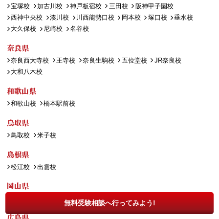
宝塚校
加古川校
神戸板宿校
三田校
阪神甲子園校
西神中央校
湊川校
川西能勢口校
岡本校
塚口校
垂水校
大久保校
尼崎校
名谷校
奈良県
奈良西大寺校
王寺校
奈良生駒校
五位堂校
JR奈良校
大和八木校
和歌山県
和歌山校
橋本駅前校
鳥取県
鳥取校
米子校
島根県
松江校
出雲校
岡山県
岡山西口校
岡山駅前校
倉敷校
無料受験相談へ行ってみよう!
広島県