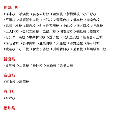
神奈川県
厚木校
横浜校
あざみ野校
藤沢校
新横浜校
小田原校
平塚校
横須賀中央校
大和校
青葉台校
橋本校
港南台校
武蔵小杉校
日吉校
向ヶ丘遊園校
中山校
溝ノ口校
戸塚校
上大岡校
金沢文庫校
二俣川校
湘南台校
鶴見校
秦野校
センター南校
中央林間校
逗子校
北久里浜校
新百合ヶ丘校
海老名校
長津田校
鹿島田校
大船校
淵野辺校
茅ヶ崎校
鷺沼校
杉田校
保土ヶ谷校
川崎駅前校
菊名校
川崎駅西口校
新潟県
新潟校
上越校
長岡校
三条校
新発田校
富山県
富山校
高岡校
石川県
金沢校
福井県