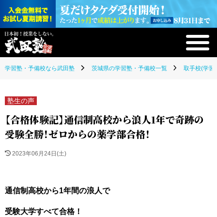
学習塾・予備校なら武田塾
茨城県の学習塾・予備校一覧
取手校(学習
塾生の声
【合格体験記】通信制高校から浪人1年で奇跡の
受験全勝！ゼロからの薬学部合格！
2023年06月24日(土)
通信制高校から1年間の浪人で
受験大学すべて合格！