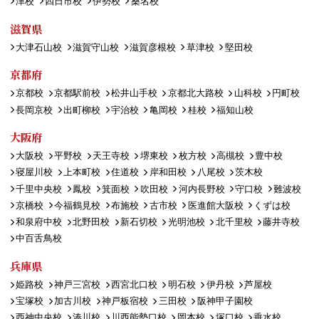
津校
四日市校
伊勢校
桑名校
滋賀県
大津石山校
滋賀守山校
滋賀彦根校
草津校
堅田校
京都府
京都校
京都駅前校
松井山手校
京都北大路校
山科校
円町校
長岡京校
出町柳校
宇治校
亀岡校
桂校
福知山校
大阪府
大阪校
平野校
天王寺校
堺東校
枚方校
高槻校
豊中校
寝屋川校
上本町校
住道校
岸和田校
八尾校
茨木校
千里中央校
鳳校
箕面校
吹田校
河内長野校
守口校
難波校
京橋校
今福鶴見校
布施校
古市校
医進館大阪校
くずは校
和泉府中校
北野田校
新石切校
光明池校
北千里校
藤井寺校
中百舌鳥校
兵庫県
姫路校
神戸三宮校
西宮北口校
明石校
伊丹校
芦屋校
宝塚校
加古川校
神戸板宿校
三田校
阪神甲子園校
西神中央校
湊川校
川西能勢口校
岡本校
塚口校
垂水校