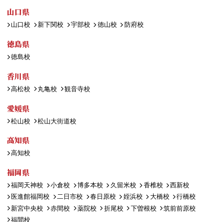
山口県
山口校
新下関校
宇部校
徳山校
防府校
徳島県
徳島校
香川県
高松校
丸亀校
観音寺校
愛媛県
松山校
松山大街道校
高知県
高知校
福岡県
福岡天神校
小倉校
博多本校
久留米校
香椎校
西新校
医進館福岡校
二日市校
春日原校
姪浜校
大橋校
行橋校
新宮中央校
赤間校
薬院校
折尾校
下曽根校
筑前前原校
福間校