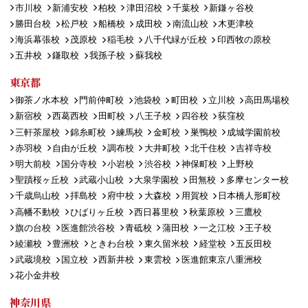
市川校
新浦安校
柏校
津田沼校
千葉校
新鎌ヶ谷校
勝田台校
松戸校
船橋校
成田校
南流山校
木更津校
海浜幕張校
茂原校
稲毛校
八千代緑が丘校
印西牧の原校
五井校
鎌取校
我孫子校
蘇我校
東京都
御茶ノ水本校
門前仲町校
池袋校
町田校
立川校
高田馬場校
新宿校
西葛西校
田町校
八王子校
四谷校
荻窪校
三軒茶屋校
錦糸町校
練馬校
金町校
巣鴨校
成城学園前校
赤羽校
自由が丘校
調布校
大井町校
北千住校
吉祥寺校
明大前校
国分寺校
小岩校
渋谷校
神保町校
上野校
聖蹟桜ヶ丘校
武蔵小山校
大泉学園校
田無校
多摩センター校
千歳烏山校
拝島校
府中校
大森校
用賀校
日本橋人形町校
高幡不動校
ひばりヶ丘校
西日暮里校
秋葉原校
三鷹校
旗の台校
医進館渋谷校
青砥校
蒲田校
一之江校
王子校
綾瀬校
豊洲校
ときわ台校
東久留米校
経堂校
五反田校
武蔵境校
国立校
西新井校
東雲校
医進館東京八重洲校
花小金井校
神奈川県