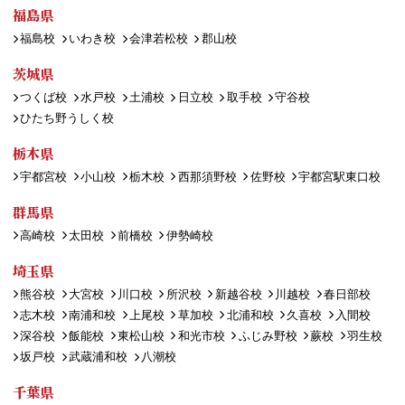
福島県
福島校
いわき校
会津若松校
郡山校
茨城県
つくば校
水戸校
土浦校
日立校
取手校
守谷校
ひたち野うしく校
栃木県
宇都宮校
小山校
栃木校
西那須野校
佐野校
宇都宮駅東口校
群馬県
高崎校
太田校
前橋校
伊勢崎校
埼玉県
熊谷校
大宮校
川口校
所沢校
新越谷校
川越校
春日部校
志木校
南浦和校
上尾校
草加校
北浦和校
久喜校
入間校
深谷校
飯能校
東松山校
和光市校
ふじみ野校
蕨校
羽生校
坂戸校
武蔵浦和校
八潮校
千葉県