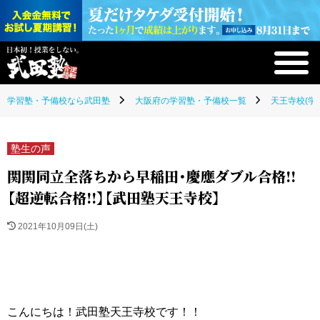
学習塾・予備校なら武田塾
大阪府の学習塾・予備校一覧
天王寺校(学
塾生の声
関関同立全落ちから早稲田・慶應ダブル合格!!
【超逆転合格!!】【武田塾天王寺校】
2021年10月09日(土)
こんにちは！武田塾天王寺校です！！