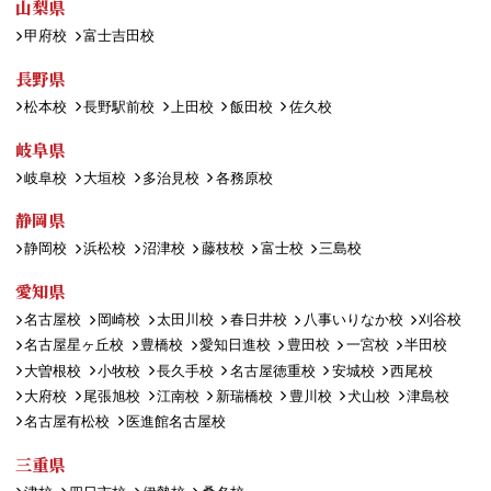
山梨県
甲府校
富士吉田校
長野県
松本校
長野駅前校
上田校
飯田校
佐久校
岐阜県
岐阜校
大垣校
多治見校
各務原校
静岡県
静岡校
浜松校
沼津校
藤枝校
富士校
三島校
愛知県
名古屋校
岡崎校
太田川校
春日井校
八事いりなか校
刈谷校
名古屋星ヶ丘校
豊橋校
愛知日進校
豊田校
一宮校
半田校
大曽根校
小牧校
長久手校
名古屋徳重校
安城校
西尾校
大府校
尾張旭校
江南校
新瑞橋校
豊川校
犬山校
津島校
名古屋有松校
医進館名古屋校
三重県