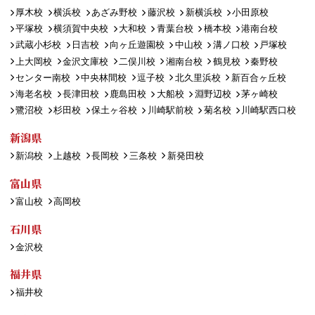
厚木校
横浜校
あざみ野校
藤沢校
新横浜校
小田原校
平塚校
横須賀中央校
大和校
青葉台校
橋本校
港南台校
武蔵小杉校
日吉校
向ヶ丘遊園校
中山校
溝ノ口校
戸塚校
上大岡校
金沢文庫校
二俣川校
湘南台校
鶴見校
秦野校
センター南校
中央林間校
逗子校
北久里浜校
新百合ヶ丘校
海老名校
長津田校
鹿島田校
大船校
淵野辺校
茅ヶ崎校
鷺沼校
杉田校
保土ヶ谷校
川崎駅前校
菊名校
川崎駅西口校
新潟県
新潟校
上越校
長岡校
三条校
新発田校
富山県
富山校
高岡校
石川県
金沢校
福井県
福井校