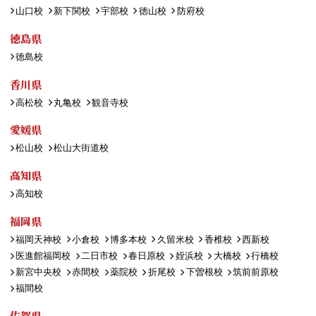
山口校
新下関校
宇部校
徳山校
防府校
徳島県
徳島校
香川県
高松校
丸亀校
観音寺校
愛媛県
松山校
松山大街道校
高知県
高知校
福岡県
福岡天神校
小倉校
博多本校
久留米校
香椎校
西新校
医進館福岡校
二日市校
春日原校
姪浜校
大橋校
行橋校
新宮中央校
赤間校
薬院校
折尾校
下曽根校
筑前前原校
福間校
佐賀県