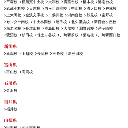
平塚校
横須賀中央校
大和校
青葉台校
橋本校
港南台校
武蔵小杉校
日吉校
向ヶ丘遊園校
中山校
溝ノ口校
戸塚校
上大岡校
金沢文庫校
二俣川校
湘南台校
鶴見校
秦野校
センター南校
中央林間校
逗子校
北久里浜校
新百合ヶ丘校
海老名校
長津田校
鹿島田校
大船校
淵野辺校
茅ヶ崎校
鷺沼校
杉田校
保土ヶ谷校
川崎駅前校
菊名校
川崎駅西口校
新潟県
新潟校
上越校
長岡校
三条校
新発田校
富山県
富山校
高岡校
石川県
金沢校
福井県
福井校
山梨県
甲府校
富士吉田校