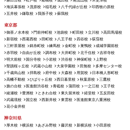
勝田台校
松戸校
船橋校
成田校
南流山校
木更津校
海浜幕張校
茂原校
稲毛校
八千代緑が丘校
印西牧の原校
五井校
鎌取校
我孫子校
蘇我校
東京都
御茶ノ水本校
門前仲町校
池袋校
町田校
立川校
高田馬場校
新宿校
西葛西校
田町校
八王子校
四谷校
荻窪校
三軒茶屋校
錦糸町校
練馬校
金町校
巣鴨校
成城学園前校
赤羽校
自由が丘校
調布校
大井町校
北千住校
吉祥寺校
明大前校
国分寺校
小岩校
渋谷校
神保町校
上野校
聖蹟桜ヶ丘校
武蔵小山校
大泉学園校
田無校
多摩センター校
千歳烏山校
拝島校
府中校
大森校
用賀校
日本橋人形町校
高幡不動校
ひばりヶ丘校
西日暮里校
秋葉原校
三鷹校
旗の台校
医進館渋谷校
青砥校
蒲田校
一之江校
王子校
綾瀬校
豊洲校
ときわ台校
東久留米校
経堂校
五反田校
武蔵境校
国立校
西新井校
東雲校
医進館東京八重洲校
花小金井校
神奈川県
厚木校
横浜校
あざみ野校
藤沢校
新横浜校
小田原校