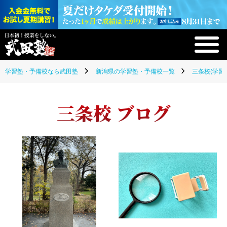
学習塾・予備校なら武田塾
新潟県の学習塾・予備校一覧
三条校(学習
三条校 ブログ