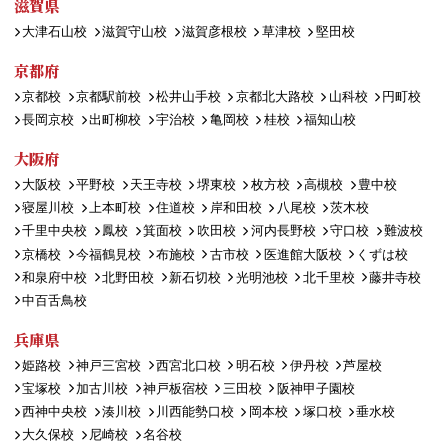
滋賀県
大津石山校
滋賀守山校
滋賀彦根校
草津校
堅田校
京都府
京都校
京都駅前校
松井山手校
京都北大路校
山科校
円町校
長岡京校
出町柳校
宇治校
亀岡校
桂校
福知山校
大阪府
大阪校
平野校
天王寺校
堺東校
枚方校
高槻校
豊中校
寝屋川校
上本町校
住道校
岸和田校
八尾校
茨木校
千里中央校
鳳校
箕面校
吹田校
河内長野校
守口校
難波校
京橋校
今福鶴見校
布施校
古市校
医進館大阪校
くずは校
和泉府中校
北野田校
新石切校
光明池校
北千里校
藤井寺校
中百舌鳥校
兵庫県
姫路校
神戸三宮校
西宮北口校
明石校
伊丹校
芦屋校
宝塚校
加古川校
神戸板宿校
三田校
阪神甲子園校
西神中央校
湊川校
川西能勢口校
岡本校
塚口校
垂水校
大久保校
尼崎校
名谷校