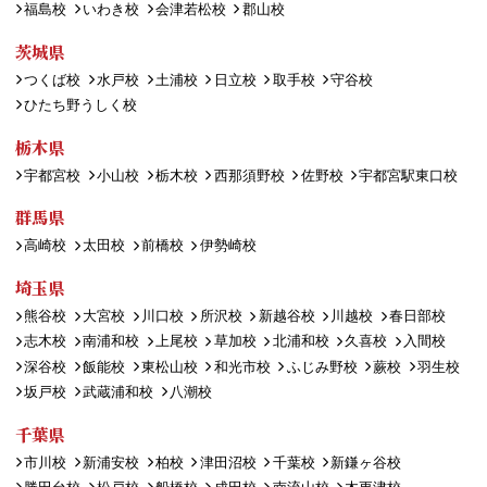
福島校
いわき校
会津若松校
郡山校
茨城県
つくば校
水戸校
土浦校
日立校
取手校
守谷校
ひたち野うしく校
栃木県
宇都宮校
小山校
栃木校
西那須野校
佐野校
宇都宮駅東口校
群馬県
高崎校
太田校
前橋校
伊勢崎校
埼玉県
熊谷校
大宮校
川口校
所沢校
新越谷校
川越校
春日部校
志木校
南浦和校
上尾校
草加校
北浦和校
久喜校
入間校
深谷校
飯能校
東松山校
和光市校
ふじみ野校
蕨校
羽生校
坂戸校
武蔵浦和校
八潮校
千葉県
市川校
新浦安校
柏校
津田沼校
千葉校
新鎌ヶ谷校