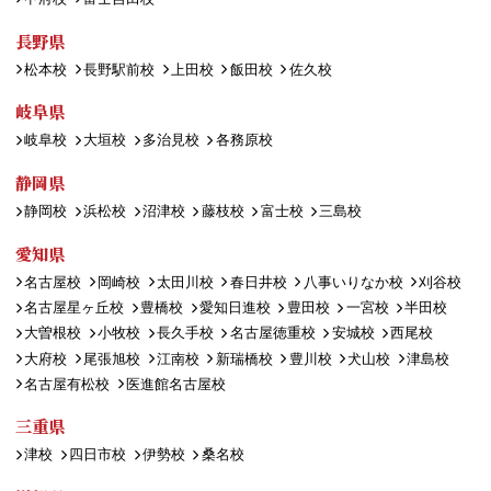
長野県
松本校
長野駅前校
上田校
飯田校
佐久校
岐阜県
岐阜校
大垣校
多治見校
各務原校
静岡県
静岡校
浜松校
沼津校
藤枝校
富士校
三島校
愛知県
名古屋校
岡崎校
太田川校
春日井校
八事いりなか校
刈谷校
名古屋星ヶ丘校
豊橋校
愛知日進校
豊田校
一宮校
半田校
大曽根校
小牧校
長久手校
名古屋徳重校
安城校
西尾校
大府校
尾張旭校
江南校
新瑞橋校
豊川校
犬山校
津島校
名古屋有松校
医進館名古屋校
三重県
津校
四日市校
伊勢校
桑名校