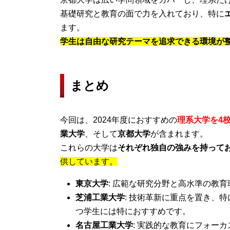
基礎研究と教育の面で力を入れており、特に
ます。
学生は自由な研究テーマを追求できる環境が
まとめ
今回は、2024年度におすすめの
理系大学を4
業大学
、そして
京都大学
が含まれます。
これらの大学は
それぞれ独自の強みを持って
供しています。
東京大学
: 広範な研究分野と高水準の教
芝浦工業大学
: 技術革新に重点を置き、
つ学生には特におすすめです。
名古屋工業大学
: 実践的な教育にフォー