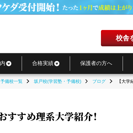
校舎
内
合格実績
保護者の方へ
・予備校一覧
坂戸校(学習塾・予備校)
ブログ
【大学
、おすすめ理系大学紹介！