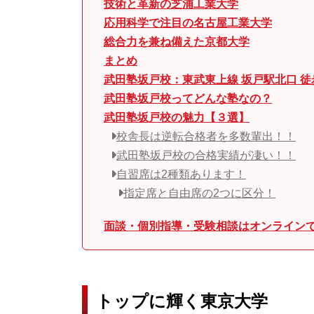
技術と革新の芝浦工業大学
応用科学で注目の名古屋工業大学
総合力を兼ね備えた京都大学
まとめ
武田塾坂戸校：東武東上線 坂戸駅北口 徒
武田塾坂戸校ってどんな塾なの？
武田塾坂戸校の魅力【３選】
校舎長は逆転合格者を多数輩出！！
武田塾坂戸校の合格実績が凄い！！
自習席は2種類あります！
指定席と自由席の2つに区分！
面談・個別指導・受験相談はオンラインで
トップに輝く東京大学