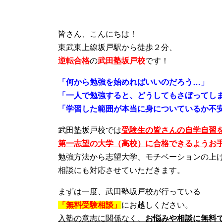
皆さん、こんにちは！
東武東上線坂戸駅から徒歩２分、
逆転合格
の
武田塾坂戸校
です！
「何から勉強を始めればいいのだろう…」
「一人で勉強すると、どうしてもさぼってし
「学習した範囲が本当に身についているか不
武田塾坂戸校では
受験生の皆さんの自学自習
第一志望の大学（高校）に合格できるようお
勉強方法から志望大学、モチベーションの上
相談にも対応させていただきます。
まずは一度、武田塾坂戸校が行っている
「無料受験相談」
にお越しください。
入塾の意志に関係なく、
お悩みや相談に無料