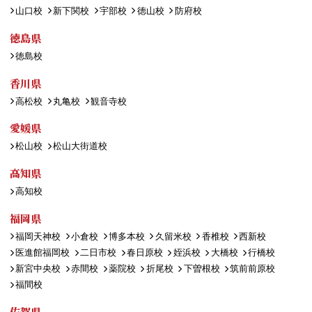
山口校
新下関校
宇部校
徳山校
防府校
徳島県
徳島校
香川県
高松校
丸亀校
観音寺校
愛媛県
松山校
松山大街道校
高知県
高知校
福岡県
福岡天神校
小倉校
博多本校
久留米校
香椎校
西新校
医進館福岡校
二日市校
春日原校
姪浜校
大橋校
行橋校
新宮中央校
赤間校
薬院校
折尾校
下曽根校
筑前前原校
福間校
佐賀県