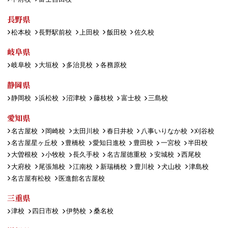
長野県
松本校
長野駅前校
上田校
飯田校
佐久校
岐阜県
岐阜校
大垣校
多治見校
各務原校
静岡県
静岡校
浜松校
沼津校
藤枝校
富士校
三島校
愛知県
名古屋校
岡崎校
太田川校
春日井校
八事いりなか校
刈谷校
名古屋星ヶ丘校
豊橋校
愛知日進校
豊田校
一宮校
半田校
大曽根校
小牧校
長久手校
名古屋徳重校
安城校
西尾校
大府校
尾張旭校
江南校
新瑞橋校
豊川校
犬山校
津島校
名古屋有松校
医進館名古屋校
三重県
津校
四日市校
伊勢校
桑名校