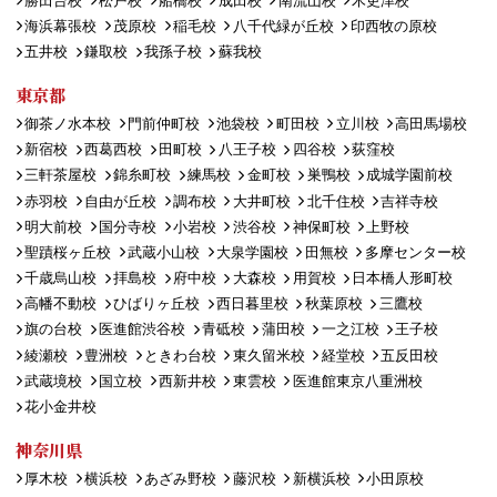
勝田台校
松戸校
船橋校
成田校
南流山校
木更津校
海浜幕張校
茂原校
稲毛校
八千代緑が丘校
印西牧の原校
五井校
鎌取校
我孫子校
蘇我校
東京都
御茶ノ水本校
門前仲町校
池袋校
町田校
立川校
高田馬場校
新宿校
西葛西校
田町校
八王子校
四谷校
荻窪校
三軒茶屋校
錦糸町校
練馬校
金町校
巣鴨校
成城学園前校
赤羽校
自由が丘校
調布校
大井町校
北千住校
吉祥寺校
明大前校
国分寺校
小岩校
渋谷校
神保町校
上野校
聖蹟桜ヶ丘校
武蔵小山校
大泉学園校
田無校
多摩センター校
千歳烏山校
拝島校
府中校
大森校
用賀校
日本橋人形町校
高幡不動校
ひばりヶ丘校
西日暮里校
秋葉原校
三鷹校
旗の台校
医進館渋谷校
青砥校
蒲田校
一之江校
王子校
綾瀬校
豊洲校
ときわ台校
東久留米校
経堂校
五反田校
武蔵境校
国立校
西新井校
東雲校
医進館東京八重洲校
花小金井校
神奈川県
厚木校
横浜校
あざみ野校
藤沢校
新横浜校
小田原校