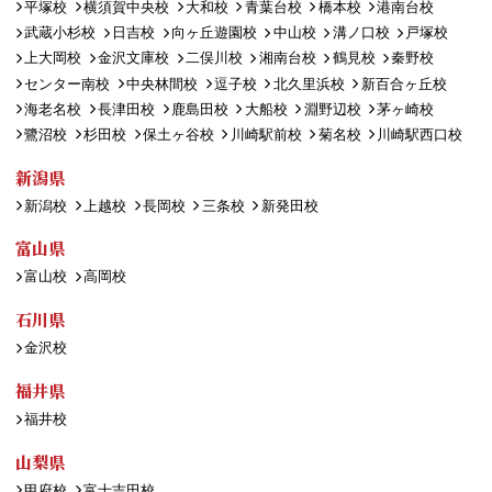
平塚校
横須賀中央校
大和校
青葉台校
橋本校
港南台校
武蔵小杉校
日吉校
向ヶ丘遊園校
中山校
溝ノ口校
戸塚校
上大岡校
金沢文庫校
二俣川校
湘南台校
鶴見校
秦野校
センター南校
中央林間校
逗子校
北久里浜校
新百合ヶ丘校
海老名校
長津田校
鹿島田校
大船校
淵野辺校
茅ヶ崎校
鷺沼校
杉田校
保土ヶ谷校
川崎駅前校
菊名校
川崎駅西口校
新潟県
新潟校
上越校
長岡校
三条校
新発田校
富山県
富山校
高岡校
石川県
金沢校
福井県
福井校
山梨県
甲府校
富士吉田校