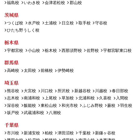
福島校
いわき校
会津若松校
郡山校
茨城県
つくば校
水戸校
土浦校
日立校
取手校
守谷校
ひたち野うしく校
栃木県
宇都宮校
小山校
栃木校
西那須野校
佐野校
宇都宮駅東口校
群馬県
高崎校
太田校
前橋校
伊勢崎校
埼玉県
熊谷校
大宮校
川口校
所沢校
新越谷校
川越校
春日部校
志木校
南浦和校
上尾校
草加校
北浦和校
久喜校
入間校
深谷校
飯能校
東松山校
和光市校
ふじみ野校
蕨校
羽生校
坂戸校
武蔵浦和校
八潮校
千葉県
市川校
新浦安校
柏校
津田沼校
千葉校
新鎌ヶ谷校