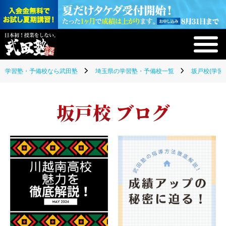
学習塾・予備校なら武田塾
埼玉県の学習塾・予備校一覧
坂戸校(学習
坂戸校 ブログ