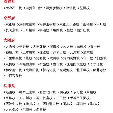
滋賀県
大津石山校
滋賀守山校
滋賀彦根校
草津校
堅田校
京都府
京都校
京都駅前校
松井山手校
京都北大路校
山科校
円町校
長岡京校
出町柳校
宇治校
亀岡校
桂校
福知山校
大阪府
大阪校
平野校
天王寺校
堺東校
枚方校
高槻校
豊中校
寝屋川校
上本町校
住道校
岸和田校
八尾校
茨木校
千里中央校
鳳校
箕面校
吹田校
河内長野校
守口校
難波校
京橋校
今福鶴見校
布施校
古市校
医進館大阪校
くずは校
和泉府中校
北野田校
新石切校
光明池校
北千里校
藤井寺校
中百舌鳥校
兵庫県
姫路校
神戸三宮校
西宮北口校
明石校
伊丹校
芦屋校
宝塚校
加古川校
神戸板宿校
三田校
阪神甲子園校
西神中央校
湊川校
川西能勢口校
岡本校
塚口校
垂水校
大久保校
尼崎校
名谷校