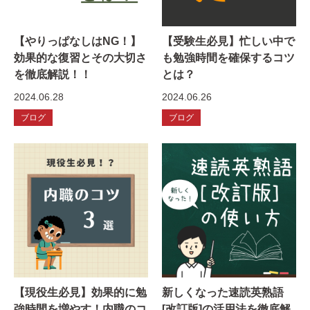
【やりっぱなしはNG！】
【受験生必見】忙しい中で
効果的な復習とその大切さ
も勉強時間を確保するコツ
を徹底解説！！
とは？
2024.06.28
2024.06.26
ブログ
ブログ
【現役生必見】効果的に勉
新しくなった速読英熟語
強時間を増やす！内職のコ
[改訂版]の活用法を徹底解