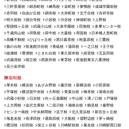
三軒茶屋校
錦糸町校
練馬校
金町校
巣鴨校
成城学園前校
赤羽校
自由が丘校
調布校
大井町校
北千住校
吉祥寺校
明大前校
国分寺校
小岩校
渋谷校
神保町校
上野校
聖蹟桜ヶ丘校
武蔵小山校
大泉学園校
田無校
多摩センター校
千歳烏山校
拝島校
府中校
大森校
用賀校
日本橋人形町校
高幡不動校
ひばりヶ丘校
西日暮里校
秋葉原校
三鷹校
旗の台校
医進館渋谷校
青砥校
蒲田校
一之江校
王子校
綾瀬校
豊洲校
ときわ台校
東久留米校
経堂校
五反田校
武蔵境校
国立校
西新井校
東雲校
医進館東京八重洲校
花小金井校
神奈川県
厚木校
横浜校
あざみ野校
藤沢校
新横浜校
小田原校
平塚校
横須賀中央校
大和校
青葉台校
橋本校
港南台校
武蔵小杉校
日吉校
向ヶ丘遊園校
中山校
溝ノ口校
戸塚校
上大岡校
金沢文庫校
二俣川校
湘南台校
鶴見校
秦野校
センター南校
中央林間校
逗子校
北久里浜校
新百合ヶ丘校
海老名校
長津田校
鹿島田校
大船校
淵野辺校
茅ヶ崎校
鷺沼校
杉田校
保土ヶ谷校
川崎駅前校
菊名校
川崎駅西口校