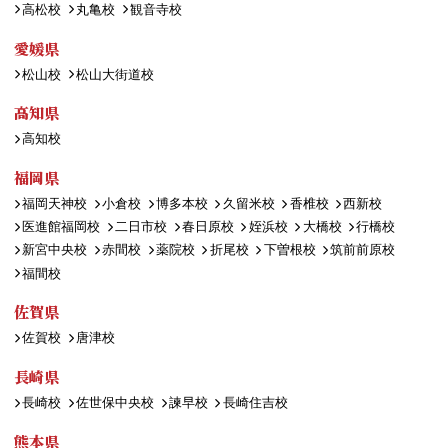
高松校
丸亀校
観音寺校
愛媛県
松山校
松山大街道校
高知県
高知校
福岡県
福岡天神校
小倉校
博多本校
久留米校
香椎校
西新校
医進館福岡校
二日市校
春日原校
姪浜校
大橋校
行橋校
新宮中央校
赤間校
薬院校
折尾校
下曽根校
筑前前原校
福間校
佐賀県
佐賀校
唐津校
長崎県
長崎校
佐世保中央校
諫早校
長崎住吉校
熊本県