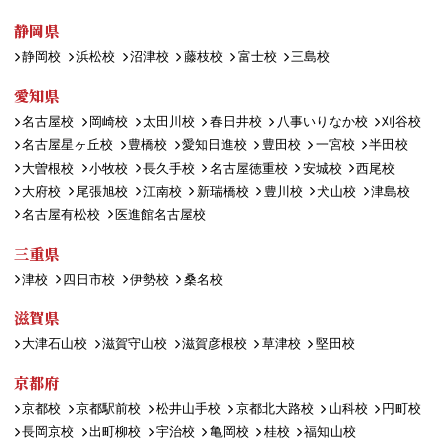
静岡県
静岡校
浜松校
沼津校
藤枝校
富士校
三島校
愛知県
名古屋校
岡崎校
太田川校
春日井校
八事いりなか校
刈谷校
名古屋星ヶ丘校
豊橋校
愛知日進校
豊田校
一宮校
半田校
大曽根校
小牧校
長久手校
名古屋徳重校
安城校
西尾校
大府校
尾張旭校
江南校
新瑞橋校
豊川校
犬山校
津島校
名古屋有松校
医進館名古屋校
三重県
津校
四日市校
伊勢校
桑名校
滋賀県
大津石山校
滋賀守山校
滋賀彦根校
草津校
堅田校
京都府
京都校
京都駅前校
松井山手校
京都北大路校
山科校
円町校
長岡京校
出町柳校
宇治校
亀岡校
桂校
福知山校