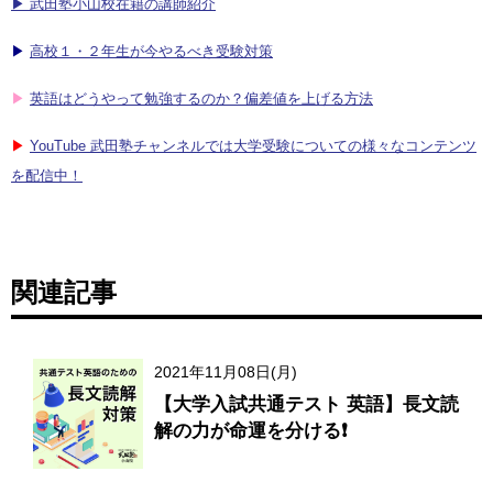
▶ 武田塾小山校在籍の講師紹介
▶
高校１・２年生が今やるべき受験対策
▶
英語はどうやって勉強するのか？偏差値を上げる方法
▶
YouTube 武田塾チャンネルでは大学受験についての様々なコンテンツ
を配信中！
関連記事
2021年11月08日(月)
【大学入試共通テスト 英語】長文読
解の力が命運を分ける❗️