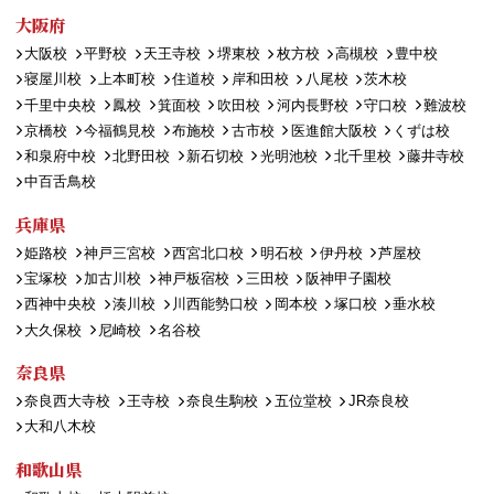
大阪府
大阪校
平野校
天王寺校
堺東校
枚方校
高槻校
豊中校
寝屋川校
上本町校
住道校
岸和田校
八尾校
茨木校
千里中央校
鳳校
箕面校
吹田校
河内長野校
守口校
難波校
京橋校
今福鶴見校
布施校
古市校
医進館大阪校
くずは校
和泉府中校
北野田校
新石切校
光明池校
北千里校
藤井寺校
中百舌鳥校
兵庫県
姫路校
神戸三宮校
西宮北口校
明石校
伊丹校
芦屋校
宝塚校
加古川校
神戸板宿校
三田校
阪神甲子園校
西神中央校
湊川校
川西能勢口校
岡本校
塚口校
垂水校
大久保校
尼崎校
名谷校
奈良県
奈良西大寺校
王寺校
奈良生駒校
五位堂校
JR奈良校
大和八木校
和歌山県