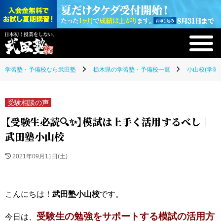
学習塾・予備校なら武田塾
栃木県の学習塾・予備校一覧
小山校(学習
受験相談の声
【受験生必読🔍✨】模試は上手く活用するべし｜
武田塾小山校
2021年09月11日(土)
こんにちは！
武田塾小山校
です。
受験生の勉強をサポートする模試の活用方
今日は、