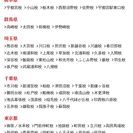
宇都宮校
小山校
栃木校
西那須野校
佐野校
宇都宮駅東口校
群馬県
高崎校
太田校
前橋校
伊勢崎校
埼玉県
熊谷校
大宮校
川口校
所沢校
新越谷校
川越校
春日部校
志木校
南浦和校
上尾校
草加校
北浦和校
久喜校
入間校
深谷校
飯能校
東松山校
和光市校
ふじみ野校
蕨校
羽生校
坂戸校
武蔵浦和校
八潮校
千葉県
市川校
新浦安校
柏校
津田沼校
千葉校
新鎌ヶ谷校
勝田台校
松戸校
船橋校
成田校
南流山校
木更津校
海浜幕張校
茂原校
稲毛校
八千代緑が丘校
印西牧の原校
五井校
鎌取校
我孫子校
蘇我校
東京都
御茶ノ水本校
門前仲町校
池袋校
町田校
立川校
高田馬場校
新宿校
西葛西校
田町校
八王子校
四谷校
荻窪校