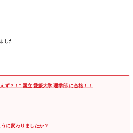
ました！
ず？！" 国立 愛媛大学 理学部 に合格！！
ように変わりましたか？