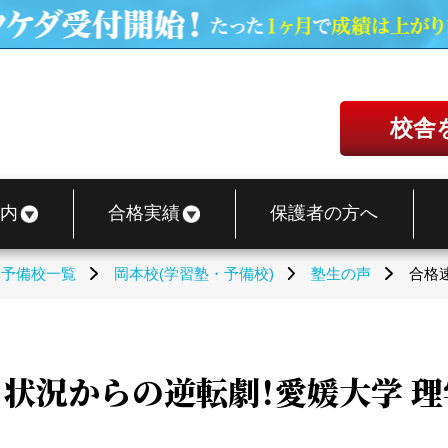
校舎
内
合格実績
保護者の方へ
・予備校一覧
岡本校(学習塾・予備校)
塾生の声
合格
く状況からの逆転劇！愛媛大学 