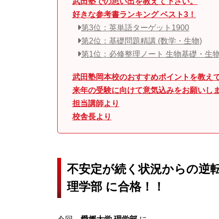
武田塾での思い出を教えて下さい。
好きな参考書ランキング ベスト3！
第3位：英単語ターゲット1900
第2位：基礎問題精講 (数学・生物)
第1位：必修整理ノート 生物基礎・生
武田塾岡本校のおすすめポイントを教え
来年の受験に向けて意気込みをお願いし
担当講師より
校舎長より
不安定が続く状況からの逆転劇
理学部 に合格！！