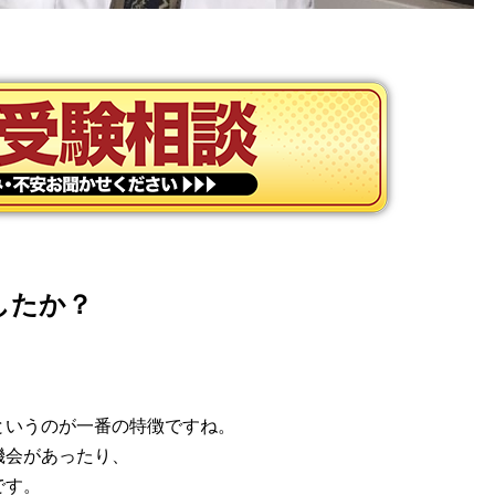
したか？
」
というのが一番の特徴ですね。
機会があったり、
です。