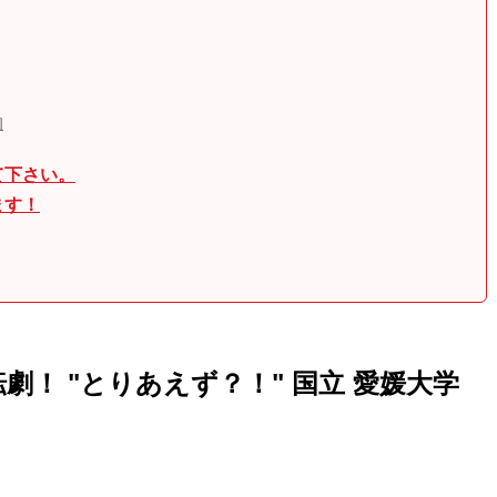
物
て下さい。
ます！
！ "とりあえず？！" 国立 愛媛大学