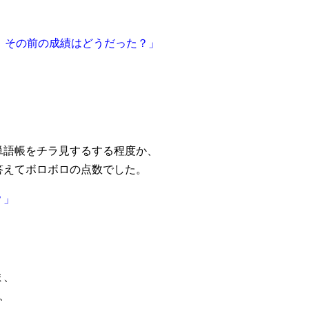
。その前の成績はどうだった？」
単語帳をチラ見するする程度か、
答えてボロボロの点数でした。
？」
ま、
、