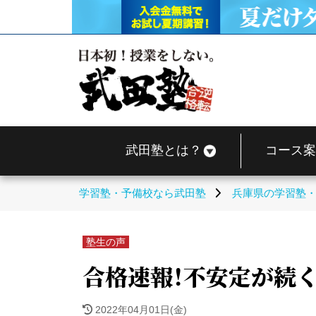
武田塾とは？
コース案
学習塾・予備校なら武田塾
兵庫県の学習塾
塾生の声
合格速報！不安定が続
2022年04月01日(金)