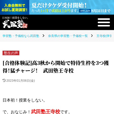
学習塾・予備校なら武田塾
奈良県の学習塾・予備校一覧
王寺校(学習
塾生の声
[合格体験記]高3秋から開始で特待生枠を3つ獲
得！猛チャージ！ 武田塾王寺校
2023年01月06日(金)
日本初！授業をしない。
武田塾王寺校
で、おなじみ！
です。