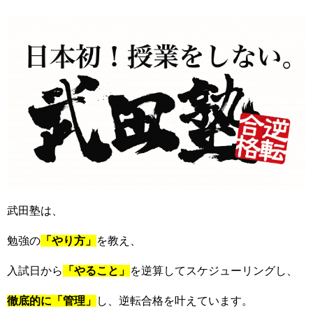
武田塾は、
勉強の
「やり方」
を教え、
入試日から
「やること」
を逆算してスケジューリングし、
徹底的に「管理」
し、逆転合格を叶えています。