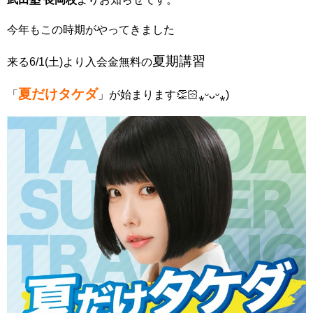
今年もこの時期がやってきました
夏期講習
来る6/1(土)より入会金無料の
夏だけタケダ
「
」が始まります👏🏻⁎ᵕᴗᵕ⁎)