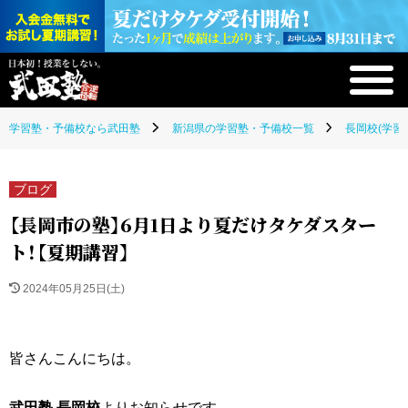
学習塾・予備校なら武田塾
新潟県の学習塾・予備校一覧
長岡校(学習
ブログ
【長岡市の塾】6月1日より夏だけタケダスター
ト！【夏期講習】
2024年05月25日(土)
皆さんこんにちは。
武田塾 長岡校
よりお知らせです。