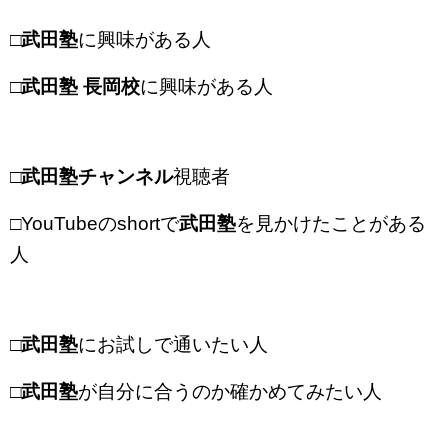
□
武田塾
に興味がある人
□
武田塾 長岡校
に興味がある人
□
武田塾チャンネル
視聴者
□YouTubeのshortで
武田塾
を見かけたことがある
人
□
武田塾
にお試しで通いたい人
□
武田塾
が自分に合うのか確かめてみたい人