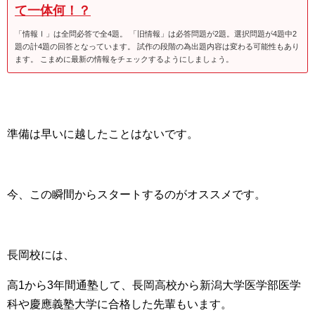
て一体何！？
「情報Ⅰ」は全問必答で全4題。 「旧情報」は必答問題が2題。選択問題が4題中2
題の計4題の回答となっています。 試作の段階の為出題内容は変わる可能性もあり
ます。 こまめに最新の情報をチェックするようにしましょう。
準備は早いに越したことはないです。
今、この瞬間からスタートするのがオススメです。
長岡校には、
高1から3年間通塾して、長岡高校から新潟大学医学部医学
科や慶應義塾大学に合格した先輩もいます。