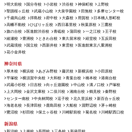
明大前校
国分寺校
小岩校
渋谷校
神保町校
上野校
聖蹟桜ヶ丘校
武蔵小山校
大泉学園校
田無校
多摩センター校
千歳烏山校
拝島校
府中校
大森校
用賀校
日本橋人形町校
高幡不動校
ひばりヶ丘校
西日暮里校
秋葉原校
三鷹校
旗の台校
医進館渋谷校
青砥校
蒲田校
一之江校
王子校
綾瀬校
豊洲校
ときわ台校
東久留米校
経堂校
五反田校
武蔵境校
国立校
西新井校
東雲校
医進館東京八重洲校
花小金井校
神奈川県
厚木校
横浜校
あざみ野校
藤沢校
新横浜校
小田原校
平塚校
横須賀中央校
大和校
青葉台校
橋本校
港南台校
武蔵小杉校
日吉校
向ヶ丘遊園校
中山校
溝ノ口校
戸塚校
上大岡校
金沢文庫校
二俣川校
湘南台校
鶴見校
秦野校
センター南校
中央林間校
逗子校
北久里浜校
新百合ヶ丘校
海老名校
長津田校
鹿島田校
大船校
淵野辺校
茅ヶ崎校
鷺沼校
杉田校
保土ヶ谷校
川崎駅前校
菊名校
川崎駅西口校
新潟県
新潟校
上越校
長岡校
三条校
新発田校