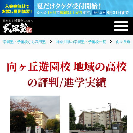
学習塾・予備校なら武田塾
神奈川県の学習塾・予備校一覧
向ヶ丘遊園
向ヶ丘遊園校 地域の高校
の評判/進学実績