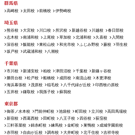
群馬県
高崎校
太田校
前橋校
伊勢崎校
埼玉県
熊谷校
大宮校
川口校
所沢校
新越谷校
川越校
春日部校
志木校
南浦和校
上尾校
草加校
北浦和校
久喜校
入間校
深谷校
飯能校
東松山校
和光市校
ふじみ野校
蕨校
羽生校
坂戸校
武蔵浦和校
八潮校
千葉県
市川校
新浦安校
柏校
津田沼校
千葉校
新鎌ヶ谷校
勝田台校
松戸校
船橋校
成田校
南流山校
木更津校
海浜幕張校
茂原校
稲毛校
八千代緑が丘校
印西牧の原校
五井校
鎌取校
我孫子校
蘇我校
東京都
御茶ノ水本校
門前仲町校
池袋校
町田校
立川校
高田馬場校
新宿校
西葛西校
田町校
八王子校
四谷校
荻窪校
三軒茶屋校
錦糸町校
練馬校
金町校
巣鴨校
成城学園前校
赤羽校
自由が丘校
調布校
大井町校
北千住校
吉祥寺校