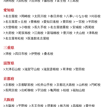
静岡校
浜松校
沼津校
藤枝校
富士校
三島校
愛知県
名古屋校
岡崎校
太田川校
春日井校
八事いりなか校
刈谷校
名古屋星ヶ丘校
豊橋校
愛知日進校
豊田校
一宮校
半田校
大曽根校
小牧校
長久手校
名古屋徳重校
安城校
西尾校
大府校
尾張旭校
江南校
新瑞橋校
豊川校
犬山校
津島校
名古屋有松校
医進館名古屋校
三重県
津校
四日市校
伊勢校
桑名校
滋賀県
大津石山校
滋賀守山校
滋賀彦根校
草津校
堅田校
京都府
京都校
京都駅前校
松井山手校
京都北大路校
山科校
円町校
長岡京校
出町柳校
宇治校
亀岡校
桂校
福知山校
大阪府
大阪校
平野校
天王寺校
堺東校
枚方校
高槻校
豊中校