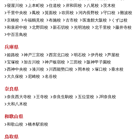
寝屋川校
上本町校
住道校
岸和田校
八尾校
茨木校
千里中央校
鳳校
箕面校
吹田校
河内長野校
守口校
難波校
京橋校
今福鶴見校
布施校
古市校
医進館大阪校
くずは校
和泉府中校
北野田校
新石切校
光明池校
北千里校
藤井寺校
中百舌鳥校
兵庫県
姫路校
神戸三宮校
西宮北口校
明石校
伊丹校
芦屋校
宝塚校
加古川校
神戸板宿校
三田校
阪神甲子園校
西神中央校
湊川校
川西能勢口校
岡本校
塚口校
垂水校
大久保校
尼崎校
名谷校
奈良県
奈良西大寺校
王寺校
奈良生駒校
五位堂校
JR奈良校
大和八木校
和歌山県
和歌山校
橋本駅前校
鳥取県