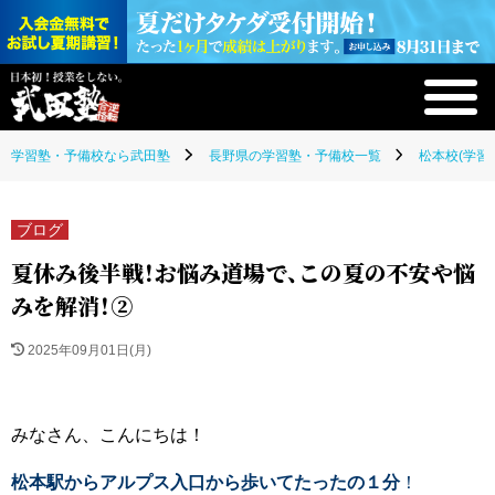
学習塾・予備校なら武田塾
長野県の学習塾・予備校一覧
松本校(学習
ブログ
夏休み後半戦！お悩み道場で、この夏の不安や悩
みを解消！②
2025年09月01日(月)
みなさん、こんにちは！
松本駅からアルプス入口から歩いてたったの１分
！