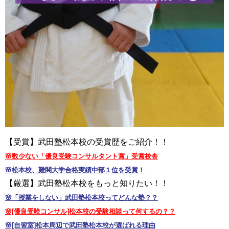
【受賞】武田塾松本校の受賞歴をご紹介！！
🌸数少ない「優良受験コンサルタント賞」受賞校舎
🌸松本校、難関大学合格実績中部１位を受賞！
【厳選】武田塾松本校をもっと知りたい！！
🌸「授業をしない」武田塾松本校ってどんな塾？？
🌸[優良受験コンサル]松本校の受験相談って何するの？？
🌸[自習室]松本周辺で武田塾松本校が選ばれる理由