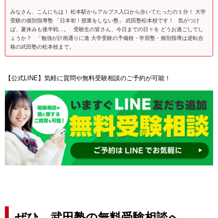
みなさん、こんにちは！ 松本駅からアルプス入口から歩いてたったの１分！ 大学
受験の個別指導塾 「日本初！授業をしない塾」 武田塾松本校です！ 気がつけ
ば、夏休みも後半戦…。 受験生の皆さん、今日までの日々を どうお過ごしでし
ょうか？ 「勉強が計画通りに進 大学受験の予備校・学習塾・個別指導は逆転合
格の武田塾の松本校まで。
【公式LINE】気軽に質問や無料受験相談のご予約が可能！
ぜひ、武田塾の無料受験相談へ