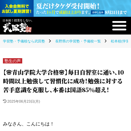
学習塾・予備校なら武田塾
長野県の学習塾・予備校一覧
松本校(学習
塾生の声
【🌸青山学院大学合格🌸】毎日自習室に通い、10
時間以上勉強して習慣化に成功！勉強に対する
苦手意識を克服し、本番は国語85％超え！
2025年06月23日(月)
みなさん、こんにちは！