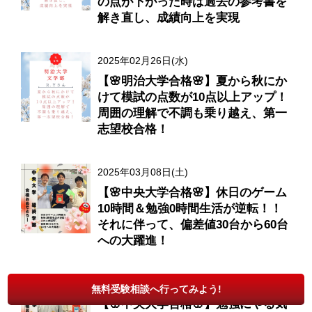
の点が下がった時は過去の参考書を
解き直し、成績向上を実現
2025年02月26日(水)
【🌸明治大学合格🌸】夏から秋にか
けて模試の点数が10点以上アップ！
周囲の理解で不調も乗り越え、第一
志望校合格！
2025年03月08日(土)
【🌸中央大学合格🌸】休日のゲーム
10時間＆勉強0時間生活が逆転！！
それに伴って、偏差値30台から60台
への大躍進！
2025年03月25日(火)
無料受験相談へ行ってみよう!
【🌸中央大学合格🌸】勉強にやる気