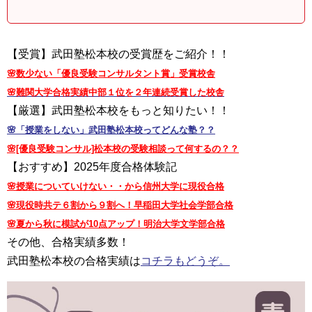
【受賞】武田塾松本校の受賞歴をご紹介！！
🌸数少ない「優良受験コンサルタント賞」受賞校舎
🌸難関大学合格実績中部１位を２年連続受賞した校舎
【厳選】武田塾松本校をもっと知りたい！！
🌸「授業をしない」武田塾松本校ってどんな塾？？
🌸[優良受験コンサル]松本校の受験相談って何するの？？
【おすすめ】2025年度合格体験記
🌸授業についていけない・・から信州大学に現役合格
🌸現役時共テ６割から９割へ！早稲田大学社会学部合格
🌸夏から秋に模試が10点アップ！明治大学文学部合格
その他、合格実績多数！
武田塾松本校の合格実績は
コチラもどうぞ。