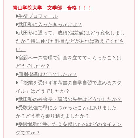
青山学院大学 文学部 合格！！！
生徒プロフィール
武田塾に入ったきっかけは？
武田塾に通って、成績(偏差値)はどう変化しまし
たか？特に伸びた科目などがあれば教えてくださ
い。
宿題ペース管理で計画を立ててもらったことは
どうでしたか？
個別指導はどうでしたか？
「授業を受けず参考書の自学自習で進めるスタ
イル」はどうでしたか？
武田塾の校舎長・講師の先生はどうでしたか？
受験勉強で壁にぶつかったことはありました
か？どう壁を乗り越えましたか？
受験勉強で手ごたえを感じたのはどのタイミン
グですか？