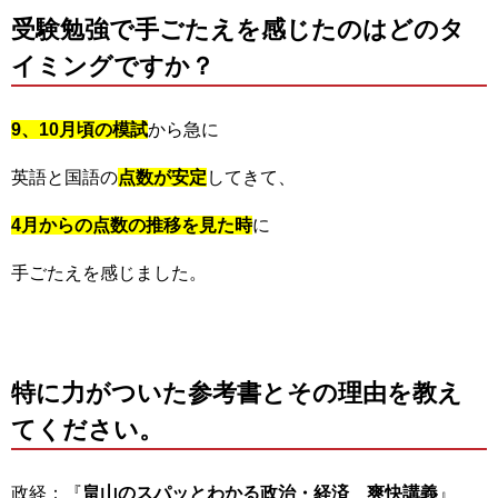
受験勉強で手ごたえを感じたのはどのタ
イミングですか？
9、10月頃の模試
から急に
英語と国語の
点数が安定
してきて、
4月からの点数の推移を見た時
に
手ごたえを感じました。
特に力がついた参考書とその理由を教え
てください。
政経：『
畠山のスパッとわかる政治・経済 爽快講義
』