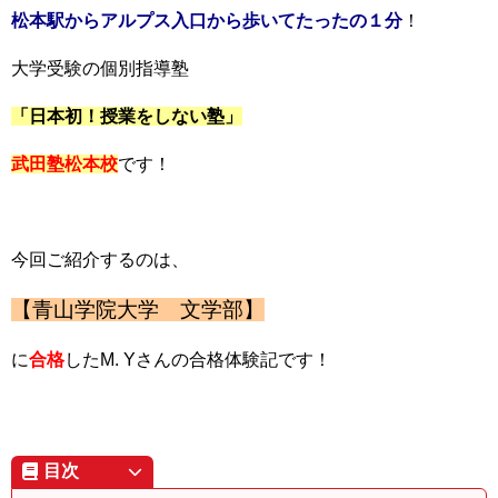
松本駅からアルプス入口から歩いてたったの１分
！
大学受験の個別指導塾
「日本初！授業をしない塾」
武田塾松本
校
です！
今回ご紹介するのは、
【青山学院大学 文学部】
に
合格
したM. Y
さんの合格体験記です！
目次