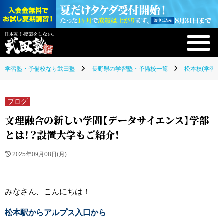
学習塾・予備校なら武田塾
長野県の学習塾・予備校一覧
松本校(学習
ブログ
文理融合の新しい学問【データサイエンス】学部
とは！？設置大学もご紹介！
2025年09月08日(月)
みなさん、こんにちは！
松本駅からアルプス入口から