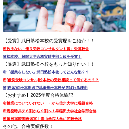
【受賞】武田塾松本校の受賞歴をご紹介！！
🌸数少ない「優良受験コンサルタント賞」受賞校舎
🌸松本校、難関大学合格実績中部１位を受賞！
【厳選】武田塾松本校をもっと知りたい！！
🌸「授業をしない」武田塾松本校ってどんな塾？？
🌸[優良受験コンサル]松本校の受験相談って何するの？？
🌸[自習室]松本周辺で武田塾松本校が選ばれる理由
【おすすめ】2025年度合格体験記
🌸授業についていけない・・から信州大学に現役合格
🌸現役時共テ６割から９割へ！早稲田大学社会学部合格
🌸毎日10時間自習室！青山学院大学に逆転合格
その他、合格実績多数！