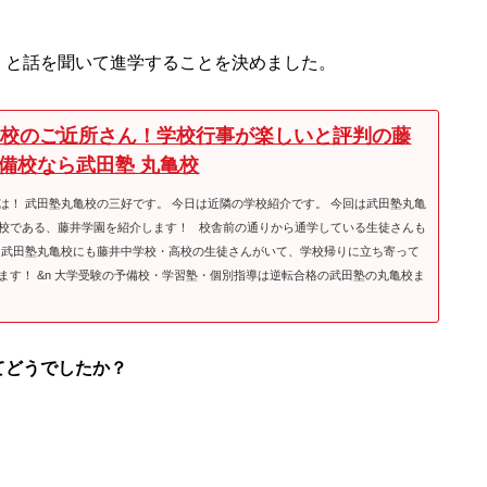
」と話を聞いて進学することを決めました。
亀校のご近所さん！学校行事が楽しいと評判の藤
 予備校なら武田塾 丸亀校
は！ 武田塾丸亀校の三好です。 今日は近隣の学校紹介です。 今回は武田塾丸亀
校である、藤井学園を紹介します！ 校舎前の通りから通学している生徒さんも
 武田塾丸亀校にも藤井中学校・高校の生徒さんがいて、学校帰りに立ち寄って
ます！ &n 大学受験の予備校・学習塾・個別指導は逆転合格の武田塾の丸亀校ま
てどうでしたか？