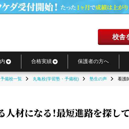
校舎
内
合格実績
保護者の方へ
・予備校一覧
丸亀校(学習塾・予備校)
塾生の声
看護
る人材になる！最短進路を探して