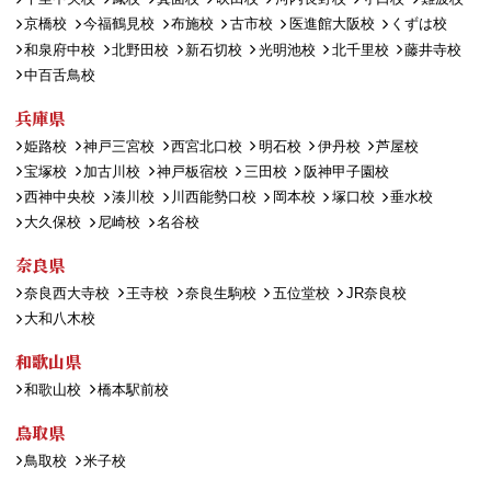
京橋校
今福鶴見校
布施校
古市校
医進館大阪校
くずは校
和泉府中校
北野田校
新石切校
光明池校
北千里校
藤井寺校
中百舌鳥校
兵庫県
姫路校
神戸三宮校
西宮北口校
明石校
伊丹校
芦屋校
宝塚校
加古川校
神戸板宿校
三田校
阪神甲子園校
西神中央校
湊川校
川西能勢口校
岡本校
塚口校
垂水校
大久保校
尼崎校
名谷校
奈良県
奈良西大寺校
王寺校
奈良生駒校
五位堂校
JR奈良校
大和八木校
和歌山県
和歌山校
橋本駅前校
鳥取県
鳥取校
米子校