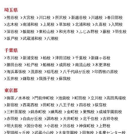
埼玉県
熊谷校
大宮校
川口校
所沢校
新越谷校
川越校
春日部校
志木校
南浦和校
上尾校
草加校
北浦和校
久喜校
入間校
深谷校
飯能校
東松山校
和光市校
ふじみ野校
蕨校
羽生校
坂戸校
武蔵浦和校
八潮校
千葉県
市川校
新浦安校
柏校
津田沼校
千葉校
新鎌ヶ谷校
勝田台校
松戸校
船橋校
成田校
南流山校
木更津校
海浜幕張校
茂原校
稲毛校
八千代緑が丘校
印西牧の原校
五井校
鎌取校
我孫子校
蘇我校
東京都
御茶ノ水本校
門前仲町校
池袋校
町田校
立川校
高田馬場校
新宿校
西葛西校
田町校
八王子校
四谷校
荻窪校
三軒茶屋校
錦糸町校
練馬校
金町校
巣鴨校
成城学園前校
赤羽校
自由が丘校
調布校
大井町校
北千住校
吉祥寺校
明大前校
国分寺校
小岩校
渋谷校
神保町校
上野校
聖蹟桜ヶ丘校
武蔵小山校
大泉学園校
田無校
多摩センター校