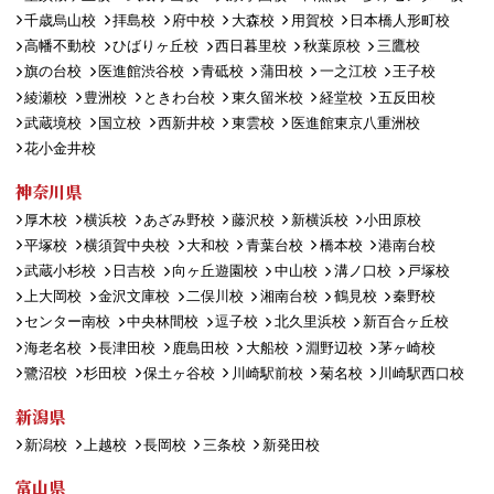
千歳烏山校
拝島校
府中校
大森校
用賀校
日本橋人形町校
高幡不動校
ひばりヶ丘校
西日暮里校
秋葉原校
三鷹校
旗の台校
医進館渋谷校
青砥校
蒲田校
一之江校
王子校
綾瀬校
豊洲校
ときわ台校
東久留米校
経堂校
五反田校
武蔵境校
国立校
西新井校
東雲校
医進館東京八重洲校
花小金井校
神奈川県
厚木校
横浜校
あざみ野校
藤沢校
新横浜校
小田原校
平塚校
横須賀中央校
大和校
青葉台校
橋本校
港南台校
武蔵小杉校
日吉校
向ヶ丘遊園校
中山校
溝ノ口校
戸塚校
上大岡校
金沢文庫校
二俣川校
湘南台校
鶴見校
秦野校
センター南校
中央林間校
逗子校
北久里浜校
新百合ヶ丘校
海老名校
長津田校
鹿島田校
大船校
淵野辺校
茅ヶ崎校
鷺沼校
杉田校
保土ヶ谷校
川崎駅前校
菊名校
川崎駅西口校
新潟県
新潟校
上越校
長岡校
三条校
新発田校
富山県