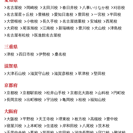
名古屋校
岡崎校
太田川校
春日井校
八事いりなか校
刈谷校
名古屋星ヶ丘校
豊橋校
愛知日進校
豊田校
一宮校
半田校
大曽根校
小牧校
長久手校
名古屋徳重校
安城校
西尾校
大府校
尾張旭校
江南校
新瑞橋校
豊川校
犬山校
津島校
名古屋有松校
医進館名古屋校
三重県
津校
四日市校
伊勢校
桑名校
滋賀県
大津石山校
滋賀守山校
滋賀彦根校
草津校
堅田校
京都府
京都校
京都駅前校
松井山手校
京都北大路校
山科校
円町校
長岡京校
出町柳校
宇治校
亀岡校
桂校
福知山校
大阪府
大阪校
平野校
天王寺校
堺東校
枚方校
高槻校
豊中校
寝屋川校
上本町校
住道校
岸和田校
八尾校
茨木校
千里中央校
鳳校
箕面校
吹田校
河内長野校
守口校
難波校