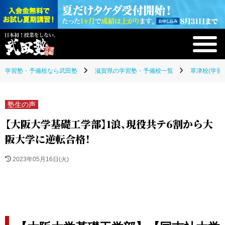
学習塾・予備校なら武田塾
滋賀県の学習塾・予備校一覧
草津校(学習
塾生の声
【大阪大学基礎工学部】1浪、現役共テ6割から大
阪大学に逆転合格！
2023年05月16日(火)