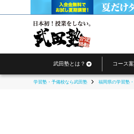
武田塾とは？
コース案
学習塾・予備校なら武田塾
福岡県の学習塾