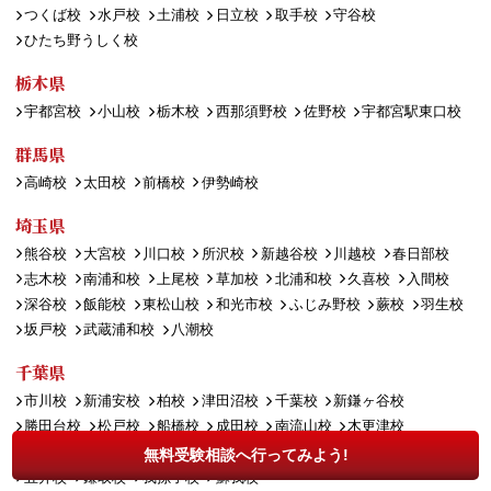
つくば校
水戸校
土浦校
日立校
取手校
守谷校
ひたち野うしく校
栃木県
宇都宮校
小山校
栃木校
西那須野校
佐野校
宇都宮駅東口校
群馬県
高崎校
太田校
前橋校
伊勢崎校
埼玉県
熊谷校
大宮校
川口校
所沢校
新越谷校
川越校
春日部校
志木校
南浦和校
上尾校
草加校
北浦和校
久喜校
入間校
深谷校
飯能校
東松山校
和光市校
ふじみ野校
蕨校
羽生校
坂戸校
武蔵浦和校
八潮校
千葉県
市川校
新浦安校
柏校
津田沼校
千葉校
新鎌ヶ谷校
勝田台校
松戸校
船橋校
成田校
南流山校
木更津校
海浜幕張校
茂原校
稲毛校
八千代緑が丘校
印西牧の原校
無料受験相談へ行ってみよう!
五井校
鎌取校
我孫子校
蘇我校