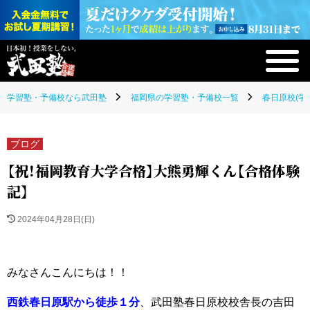
学習塾・予備校なら武田塾
福岡県の学習塾・予備校一覧
春日原校(学
ブログ
【祝！福岡教育大学合格】大熊勇輝くん【合格体験
記】
2024年04月28日(日)
みなさんこんにちは！！
西鉄春日原駅から徒歩１分
、武田塾春日原校校舎長の吉田