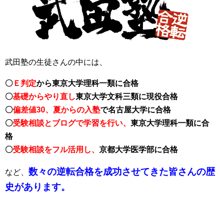
武田塾の生徒さんの中には、
〇
Ｅ判定
から東京大学理科一類に合格
〇
基礎からやり直し
東京大学文科三類に現役合格
〇
偏差値30、夏からの入塾
で名古屋大学に合格
〇
受験相談とブログで学習を行い、
東京大学理科一類に合
格
〇
受験相談をフル活用し、
京都大学医学部に合格
数々の逆転合格を成功させてきた皆さんの歴
など、
史があります。